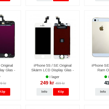
Original
iPhone 5S / SE Original
iPhone SE
ay Glas -
Skärm LCD Display Glas -
Ram O
Vit
r
I lager
I
249 kr
41
9 kr
499 kr
Köp
Info
Köp
Info