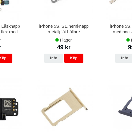
) Låsknapp
iPhone 5S, SE hemknapp
iPhone 5S
 flex med
metallplåt hållare
med ring &
r
I lager
I
r
49 kr
9
Köp
Info
Köp
Info