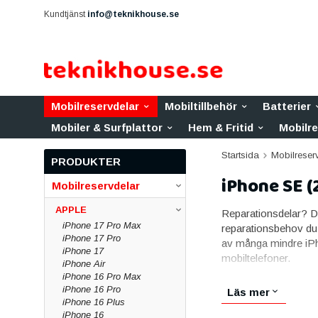
Kundtjänst
info@teknikhouse.se
Mobilreservdelar
Mobiltillbehör
Batterier
Mobiler & Surfplattor
Hem & Fritid
Mobilr
Startsida
Mobilreser
PRODUKTER
iPhone SE (
Mobilreservdelar
APPLE
Reparationsdelar? De
iPhone 17 Pro Max
reparationsbehov du 
iPhone 17 Pro
av många mindre iPh
iPhone 17
mobiltelefoner.
iPhone Air
iPhone 16 Pro Max
Delarna till iPhone 
iPhone 16 Pro
Läs mer
urval av alla delar so
iPhone 16 Plus
möjliga kvalitet.
iPhone 16