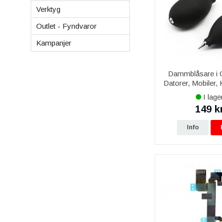
Verktyg
Outlet - Fyndvaror
Kampanjer
Dammblåsare i G
Datorer, Mobiler,
I lage
149 k
Info