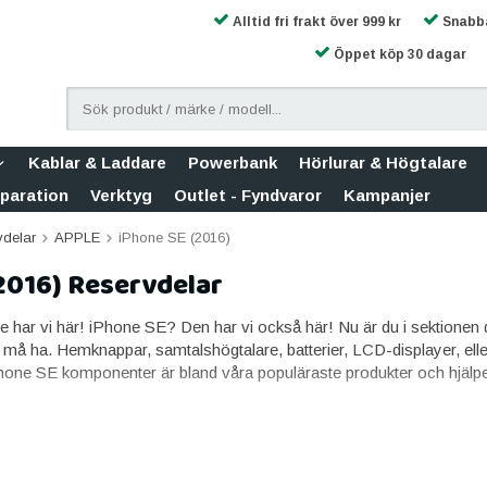
Alltid fri frakt över 999 kr
Snabba
Öppet köp 30 dagar
Kablar & Laddare
Powerbank
Hörlurar & Högtalare
eparation
Verktyg
Outlet - Fyndvaror
Kampanjer
vdelar
APPLE
iPhone SE (2016)
2016) Reservdelar
 har vi här! iPhone SE? Den har vi också här! Nu är du i sektionen dä
må ha. Hemknappar, samtalshögtalare, batterier, LCD-displayer, elle
one SE komponenter är bland våra populäraste produkter och hjälp
SE (2016) inkluderar Laddkontakt, låsknapp, bakre kamera, främre ka
m vi säljer på Teknikhouse, vi siktar på att alla ska hitta det de behöv