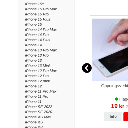
iPhone 16e
Saknar du något i vår
iPhone 15 Pro Max
komponenterna här h
iPhone 15 Pro
iPhone 15 Plus
iPhone 15
iPhone 14 Pro Max
iPhone 14 Pro
iPhone 14 Plus
iPhone 14
iPhone 13 Pro Max
iPhone 13 Pro
iPhone 13
iPhone 13 Mini
iPhone 12 Pro Max
iPhone 12 Pro
iPhone 12 mini
mknapp
Reparations-Set för
Öppningsverkty
iPhone 12
Svart
iPhone/iPad - 10 i 1
iPhone 11 Pro Max
iPhone 11 Pro
I lager
I lag
iPhone 11
99 kr
19 kr
2
iPhone SE 2022
iPhone SE 2020
p
Info
Köp
Info
iPhone XS Max
iPhone XS
iPhone XR