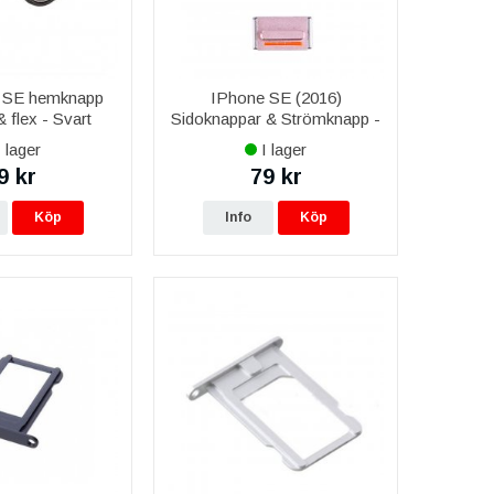
, SE hemknapp
IPhone SE (2016)
 flex - Svart
Sidoknappar & Strömknapp -
Roséguld
 lager
I lager
9 kr
79 kr
Köp
Info
Köp