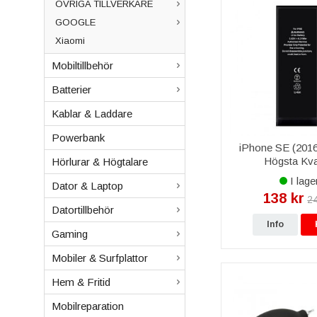
ÖVRIGA TILLVERKARE
GOOGLE
Xiaomi
Mobiltillbehör
Batterier
Kablar & Laddare
Powerbank
iPhone SE (2016)
Högsta Kval
Hörlurar & Högtalare
I lage
Dator & Laptop
138 kr
24
Datortillbehör
Info
Gaming
Mobiler & Surfplattor
Hem & Fritid
Mobilreparation