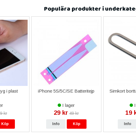
t sortiment är det bara att höra av sig, vi är redo att hjälpa till med
Populära produkter i underkate
ittar du också här hos Teknikhouse.
g i plast
iPhone 5S/5C/SE Batteritejp
Simkort bortt
er
I lager
I
29 kr
19 
9 kr
49 kr
Köp
Info
Köp
Info