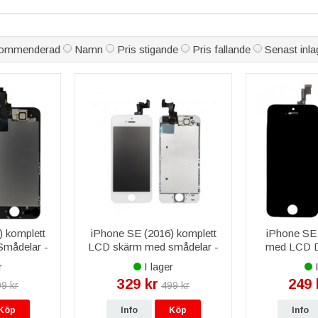
ommenderad
Namn
Pris stigande
Pris fallande
Senast inla
 komplett
iPhone SE (2016) komplett
iPhone SE
mådelar -
LCD skärm med smådelar -
med LCD Di
Vit
r
I lager
I
329 kr
249 
9 kr
499 kr
Köp
Info
Köp
Info