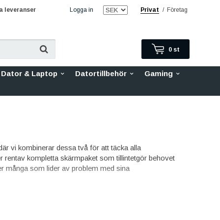
 leveranser
Logga in
Privat
/
Företag
0
st
Dator & Laptop
Datortillbehör
Gaming
r vi kombinerar dessa två för att täcka alla
r rentav kompletta skärmpaket som tillintetgör behovet
er många som lider av problem med sina
mera, hemknapp med ring, och batteri. Dessa är bara ett
er. Alla delar är tredjepartstillverkade och av högsta