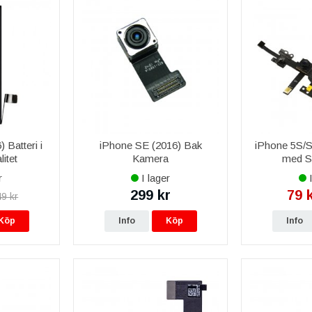
 Batteri i
iPhone SE (2016) Bak
iPhone 5S/
itet
Kamera
med S
r
I lager
I
299 kr
79 
9 kr
Köp
Info
Köp
Info