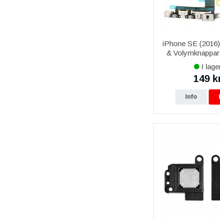
iPhone SE (2016
& Volymknappar
flash
I lage
149 k
Info