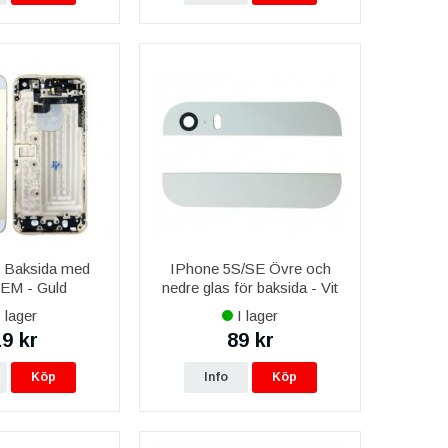
 Baksida med
IPhone 5S/SE Övre och
EM - Guld
nedre glas för baksida - Vit
 lager
I lager
9 kr
89 kr
Köp
Info
Köp