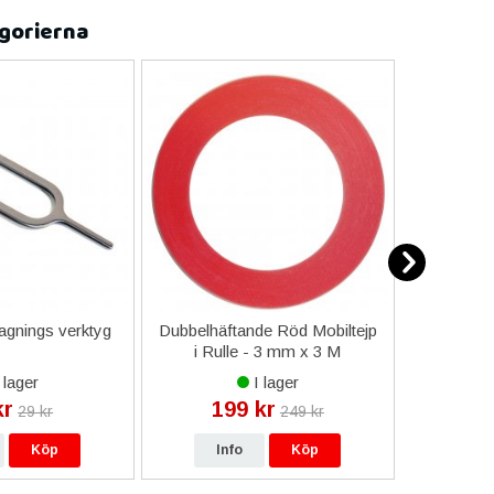
 dina behov! Alla verktyg som du behöver för att montera
gorierna
agnings verktyg
Dubbelhäftande Röd Mobiltejp
iPhone
i Rulle - 3 mm x 3 M
med ri
 lager
I lager
kr
199 kr
29 kr
249 kr
Köp
Info
Köp
In