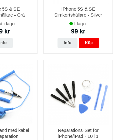
e 5S & SE
iPhone 5S & SE
ållare - Grå
Simkortshållare - Silver
t i lager
I lager
9 kr
99 kr
Info
Info
Köp
nd med kabel
Reparations-Set för
eparation
iPhone/iPad - 10 i 1