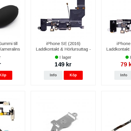
ummi till
iPhone SE (2016)
iPhone
 Kameralins
Laddkontakt & Hörlursuttag -
Laddkontakt 
Svart
r
I lager
I
r
149 kr
79 
Köp
Info
Köp
Info