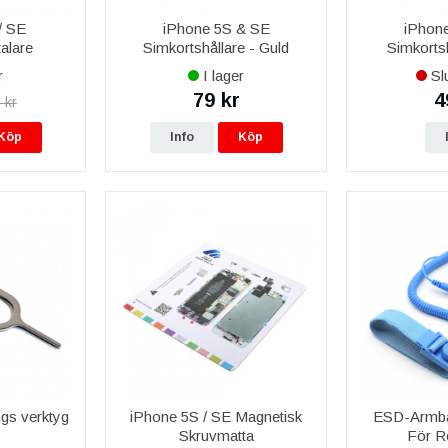
/ SE
iPhone 5S & SE
iPhon
alare
Simkortshållare - Guld
Simkortsh
r
I lager
Slu
79 kr
4
 kr
Köp
Info
Köp
ngs verktyg
iPhone 5S / SE Magnetisk
ESD-Armba
Skruvmatta
För R