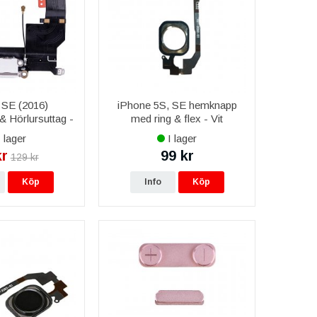
 SE (2016)
iPhone 5S, SE hemknapp
& Hörlursuttag -
med ring & flex - Vit
Vit
 lager
I lager
kr
99 kr
129 kr
Köp
Info
Köp