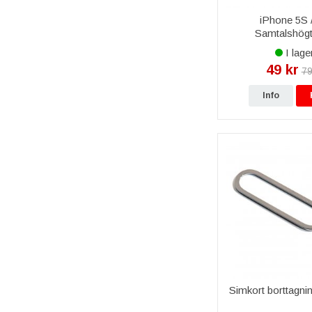
iPhone 5S 
Samtalshögt
I lage
49 kr
79
Info
Simkort borttagni