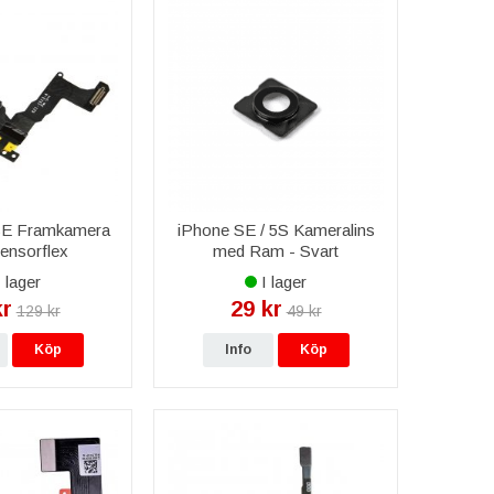
SE Framkamera
iPhone SE / 5S Kameralins
ensorflex
med Ram - Svart
 lager
I lager
kr
29 kr
129 kr
49 kr
Köp
Info
Köp