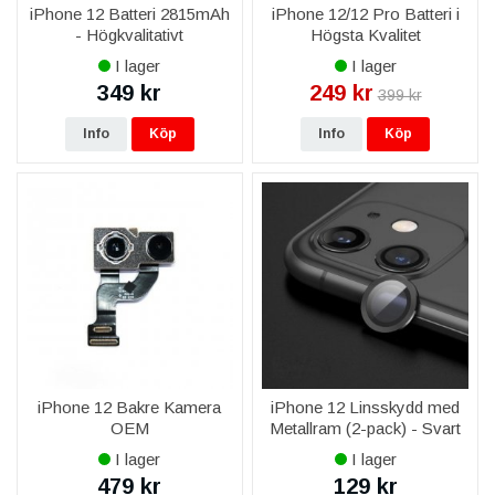
iPhone 12 Batteri 2815mAh
iPhone 12/12 Pro Batteri i
- Högkvalitativt
Högsta Kvalitet
ersättningsbatteri
I lager
I lager
349 kr
249 kr
399 kr
Info
Köp
Info
Köp
iPhone 12 Bakre Kamera
iPhone 12 Linsskydd med
OEM
Metallram (2-pack) - Svart
I lager
I lager
479 kr
129 kr