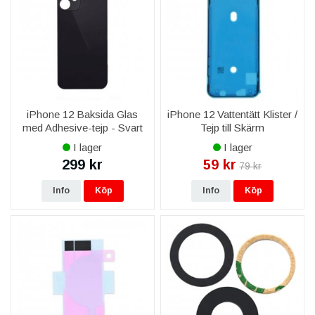
iPhone 12 Baksida Glas
iPhone 12 Vattentätt Klister /
med Adhesive-tejp - Svart
Tejp till Skärm
I lager
I lager
299 kr
59 kr
79 kr
Info
Köp
Info
Köp