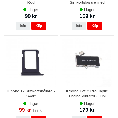
Röd
Simkortsläsare med
Flexkabel
I lager
I lager
99 kr
169 kr
Info
Köp
Info
Köp
iPhone 12 Simkortshållare -
iPhone 12/12 Pro Taptic
Svart
Engine Vibrator OEM
I lager
I lager
99 kr
179 kr
199 kr