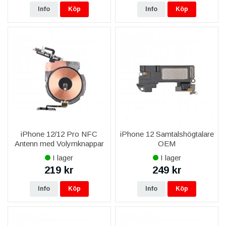
Info
Köp
Info
Köp
iPhone 12/12 Pro NFC
iPhone 12 Samtalshögtalare
Antenn med Volymknappar
OEM
Flexkabel
I lager
I lager
219 kr
249 kr
Info
Köp
Info
Köp