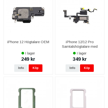
iPhone 12 Högtalare OEM
iPhone 12/12 Pro
Samtalshögtalare med
Närhetssensor Flexkabel
I lager
I lager
OEM
249 kr
349 kr
Info
Köp
Info
Köp