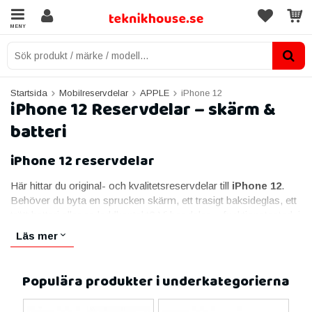
MENY
Startsida
Mobilreservdelar
APPLE
iPhone 12
iPhone 12 Reservdelar – skärm &
batteri
iPhone 12 reservdelar
Här hittar du original- och kvalitetsreservdelar till
iPhone 12
.
Behöver du byta en sprucken skärm, ett trasigt baksideglas, ett
trött batteri eller en laddkontakt? Vi har delen – funktionstestad, i
lager och redo att monteras. Alla delar passar specifikt iPhone
Läs mer
12 och skickas med snabb leverans och livstidsgaranti.
Skärmar till iPhone 12
Populära produkter i underkategorierna
Skärmen är den vanligaste reservdelen. Till iPhone 12 erbjuder
vi Original OLED-skärm med True Tone och äkta