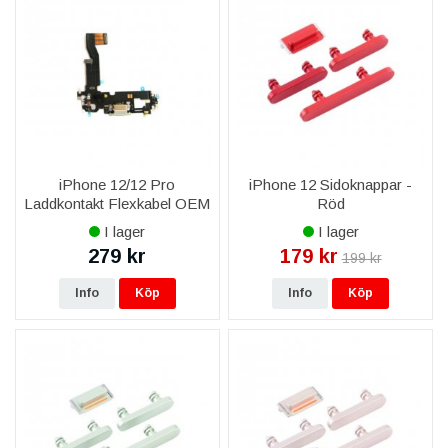
iPhone 12/12 Pro
iPhone 12 Sidoknappar -
Laddkontakt Flexkabel OEM
Röd
- Silver
I lager
I lager
279 kr
179 kr
199 kr
Info
Köp
Info
Köp