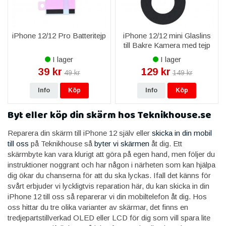
iPhone 12/12 Pro Batteritejp
iPhone 12/12 mini Glaslins
till Bakre Kamera med tejp
I lager
I lager
39 kr
129 kr
49 kr
149 kr
Info
Köp
Info
Köp
Byt eller köp din skärm hos Teknikhouse.se
Reparera din skärm till iPhone 12 själv eller
skicka in din mobil
till oss
på Teknikhouse så
byter vi skärmen
åt dig. Ett
skärmbyte kan vara klurigt att göra på egen hand, men följer du
instruktioner noggrant och har någon i närheten som kan hjälpa
dig ökar du chanserna för att du ska lyckas. Ifall det känns för
svårt erbjuder vi lyckligtvis reparation här, du kan skicka in din
iPhone 12 till oss så reparerar vi din mobiltelefon åt dig. Hos
oss hittar du tre olika varianter av skärmar, det finns en
tredjepartstillverkad OLED eller LCD för dig som vill spara lite