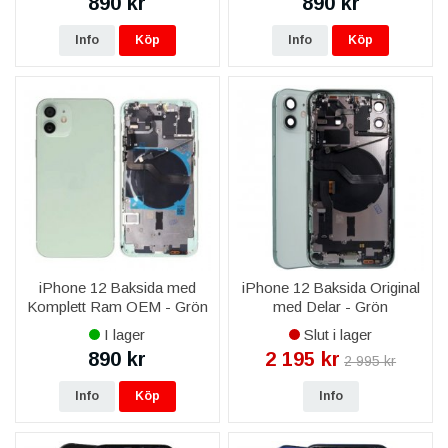
890 kr
890 kr
Info
Köp
Info
Köp
iPhone 12 Baksida med
iPhone 12 Baksida Original
Komplett Ram OEM - Grön
med Delar - Grön
I lager
Slut i lager
890 kr
2 195 kr
2 995 kr
Info
Köp
Info