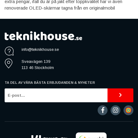
extra pengar, ifall du är på jakt efter toppkvalitet har vi även
renoverade OLED-skärmar tagna från en originalmobil
info@teknikhouse.se
Sveavägen 139
113 46 Stockholm
TA DEL AV VÅRA BÄSTA ERBJUDANDEN & NYHETER