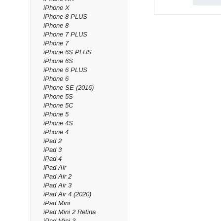
iPhone X
Alla delar är modell
iPhone 8 PLUS
Ingår garanti?
iPhone 8
iPhone 7 PLUS
Ja, livstidsgaranti p
iPhone 7
Kan ni montera de
iPhone 6S PLUS
Ja, via vår mobilrepa
iPhone 6S
iPhone 6 PLUS
iPhone 6
iPhone SE (2016)
iPhone 5S
iPhone 5C
iPhone 5
iPhone 4S
iPhone 4
iPad 2
iPad 3
iPad 4
iPad Air
iPad Air 2
iPad Air 3
iPad Air 4 (2020)
iPad Mini
iPad Mini 2 Retina
iPad Mini 3