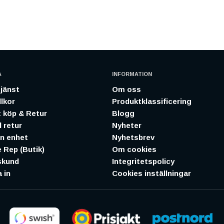
A
INFORMATION
jänst
Om oss
lkor
Produktklassificering
 köp & Retur
Blogg
 retur
Nyheter
in enhet
Nyhetsbrev
 Rep (Butik)
Om cookies
skund
Integritetspolicy
 in
Cookies inställningar