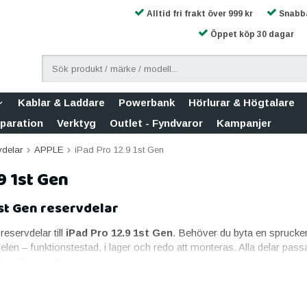
Alltid fri frakt över 999 kr
Snabba
Öppet köp 30 dagar
Kablar & Laddare
Powerbank
Hörlurar & Högtalare
eparation
Verktyg
Outlet - Fyndvaror
Kampanjer
vdelar
APPLE
iPad Pro 12.9 1st Gen
9 1st Gen
1st Gen reservdelar
sreservdelar till
iPad Pro 12.9 1st Gen
. Behöver du byta en sprucken s
delen – funktionstestad, i lager och redo att monteras. Alla delar pa
vstidsgaranti.
 Pro 12.9 1st Gen
aste reservdelen. Till iPad Pro 12.9 1st Gen erbjuder vi skärm i orig