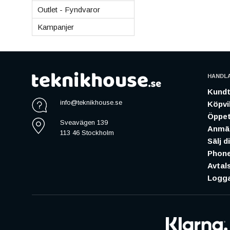
Outlet - Fyndvaror
Kampanjer
HANDL
Kundt
info@teknikhouse.se
Köpvil
Öppet
Sveavägen 139
Anmäl
113 46 Stockholm
Sälj d
Phone
Avtal
Logga