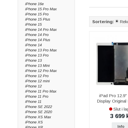
iPhone 16e
funktionstestad inna
iPhone 15 Pro Max
Baksida, glas & r
iPhone 15 Pro
iPhone 15 Plus
Sortering:
Rek
Har baksidan spruckit
iPhone 15
iPhone 14 Pro Max
inför försäljning.
iPhone 14 Pro
Batteri & smådela
iPhone 14 Plus
iPhone 14
Ett nytt batteri ger 
iPhone 13 Pro Max
antenner och tejp – a
iPhone 13 Pro
iPhone 13
Varför köpa res
iPhone 13 Mini
iPhone 12 Pro Max
Vi är grossist med ege
iPhone 12 Pro
snabb leverans 1–3 v
iPhone 12 mini
iPhone 12
Vanliga frågor o
iPhone 11 Pro Max
iPad Pro 12.9"
iPhone 11 Pro
Vilka delar finns t
Display Original
iPhone 11
Vi lagerför skärm, ba
iPhone SE 2022
Slut i la
iPhone SE 2020
Har ni skärm och ba
3 699 
iPhone XS Max
Ja, både skärm i origi
iPhone XS
Info
iPhone XR
Passar delarna ex