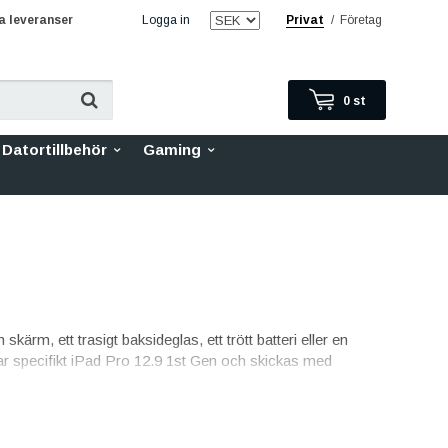
 leveranser
Logga in
Privat
/
Företag
0
st
Datortillbehör
Gaming
kärm, ett trasigt baksideglas, ett trött batteri eller en
ssar specifikt iPad Pro 12.9 1st Gen och skickas med
inalkvalitet med skarp bild och responsiv touch,