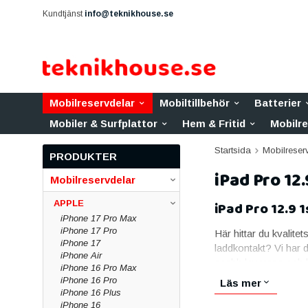
Kundtjänst
info@teknikhouse.se
Mobilreservdelar
Mobiltillbehör
Batterier
Mobiler & Surfplattor
Hem & Fritid
Mobilr
Startsida
Mobilreser
PRODUKTER
iPad Pro 12.
Mobilreservdelar
APPLE
iPad Pro 12.9 
iPhone 17 Pro Max
iPhone 17 Pro
Här hittar du kvalitet
iPhone 17
laddkontakt? Vi har 
iPhone Air
snabb leverans och li
iPhone 16 Pro Max
iPhone 16 Pro
Skärmar till iPad
Läs mer
iPhone 16 Plus
iPhone 16
Skärmen är den vanlig