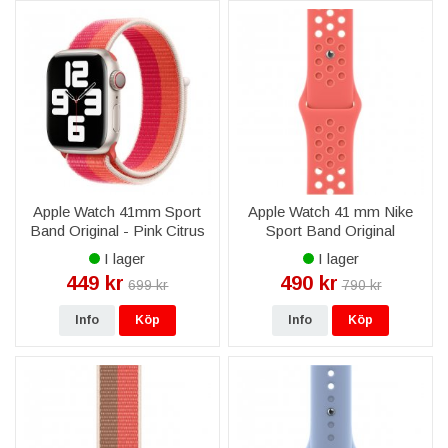
Apple Watch 41mm Sport
Apple Watch 41 mm Nike
Band Original - Pink Citrus
Sport Band Original
Armband - Magic
I lager
I lager
Ember/Crimson Bliss
449 kr
490 kr
699 kr
790 kr
Info
Köp
Info
Köp