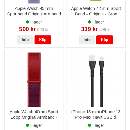
Apple Watch 45 mm
Apple Watch 42 mm Sport
Sportband Original Armband
Band - Original - Grön
- English Lavender
I lager
I lager
590 kr
339 kr
990 kr
499 kr
Info
Köp
Info
Köp
Apple Watch 40mm Sport
iPhone 13 mini iPhone 13
Loop Original Armband -
Pro Max Havit USB till
(PRODUCT) Red
Lightning Kabel 2,0A 1,8m -
I lager
I lager
Svart