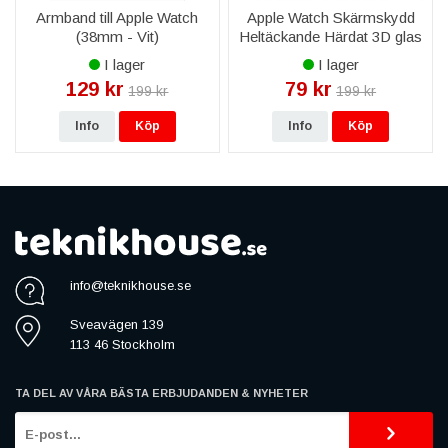
Armband till Apple Watch
Apple Watch Skärmskydd
(38mm - Vit)
Heltäckande Härdat 3D glas
(38mm)
I lager
I lager
129 kr
79 kr
199 kr
199 kr
Info
Köp
Info
Köp
info@teknikhouse.se
Sveavägen 139
113 46 Stockholm
TA DEL AV VÅRA BÄSTA ERBJUDANDEN & NYHETER