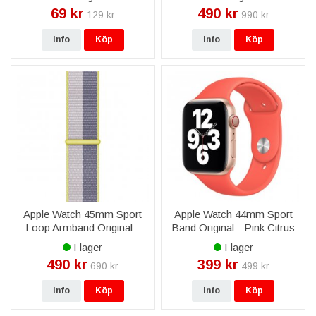
69 kr
490 kr
129 kr
990 kr
Info
Köp
Info
Köp
Apple Watch 45mm Sport
Apple Watch 44mm Sport
Loop Armband Original -
Band Original - Pink Citrus
Lavendelgrå/Ljuslila
I lager
I lager
490 kr
399 kr
690 kr
499 kr
Info
Köp
Info
Köp