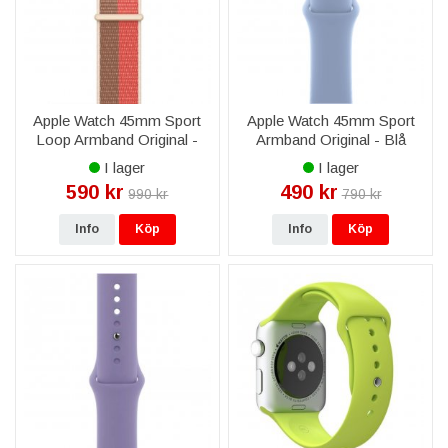
Apple Watch 45mm Sport
Apple Watch 45mm Sport
Loop Armband Original -
Armband Original - Blå
Pink Pomelo/Tan
Dimma
I lager
I lager
590 kr
490 kr
990 kr
790 kr
Info
Köp
Info
Köp