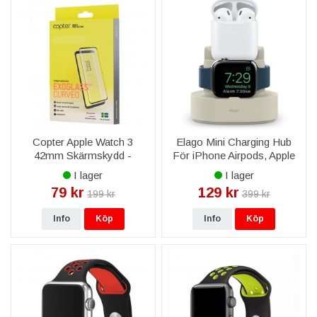
Copter Apple Watch 3
Elago Mini Charging Hub
42mm Skärmskydd -
För iPhone Airpods, Apple
Exoglass Curved Svart
Watch - Vit
I lager
I lager
79 kr
129 kr
199 kr
399 kr
Info
Köp
Info
Köp