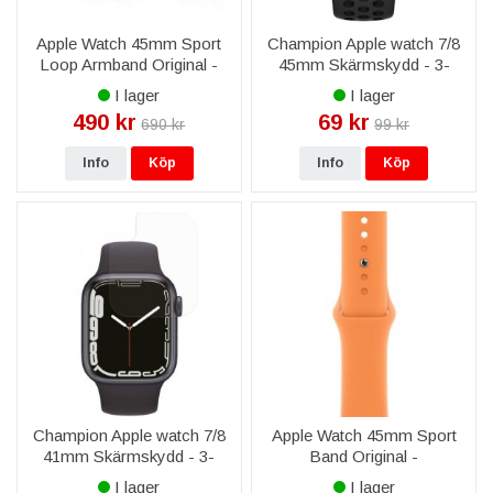
Apple Watch 45mm Sport
Champion Apple watch 7/8
Loop Armband Original -
45mm Skärmskydd - 3-
Dark cherry/Forest Green
pack
I lager
I lager
490 kr
69 kr
690 kr
99 kr
Info
Köp
Info
Köp
Champion Apple watch 7/8
Apple Watch 45mm Sport
41mm Skärmskydd - 3-
Band Original -
pack
Ringblomma / Marigold
I lager
I lager