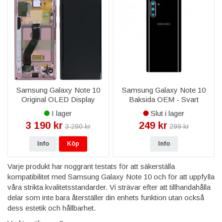
Knappar och Switchar:
Återställ funktionaliteten hos
power- och volymknapparna med högkvalitativa
ersättningar.
Ram och Höljen:
Skydda din enhet och ge den ett nytt
utseende med våra robusta ram- och höljendelar.
Samsung Galaxy Note 10
Samsung Galaxy Note 10
Original OLED Display
Baksida OEM - Svart
Skärm - Rosa
I lager
Slut i lager
3 190 kr
249 kr
3 290 kr
299 kr
Info
Köp
Info
Varje produkt har noggrant testats för att säkerställa
kompatibilitet med Samsung Galaxy Note 10 och för att uppfylla
våra strikta kvalitetsstandarder. Vi strävar efter att tillhandahålla
delar som inte bara återställer din enhets funktion utan också
dess estetik och hållbarhet.