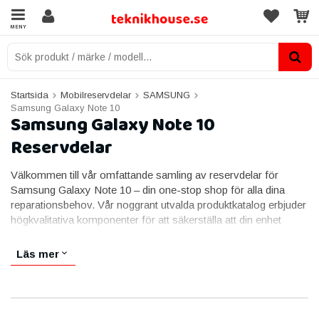
MENY
Startsida
Mobilreservdelar
SAMSUNG
Samsung Galaxy Note 10
Samsung Galaxy Note 10
Reservdelar
Välkommen till vår omfattande samling av reservdelar för
Samsung Galaxy Note 10 – din one-stop shop för alla dina
reparationsbehov. Vår noggrant utvalda produktkatalog erbjuder
högkvalitativa komponenter för att säkerställa att din enhet
fungerar som ny igen. Oavsett om du behöver byta ut en
sprucken skärm, en trött batteri eller söker specifika interna
Läs mer
komponenter, har vi det du behöver för att ge din Samsung
Galaxy Note 10 ett nytt liv.
Skärmar:
Hitta original och högkvalitativa