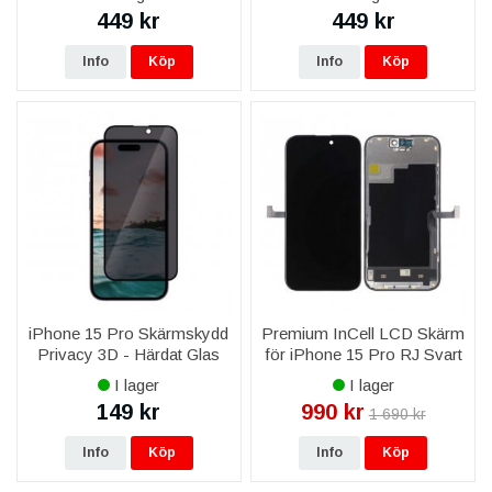
449 kr
449 kr
Info
Köp
Info
Köp
iPhone 15 Pro Skärmskydd
Premium InCell LCD Skärm
Privacy 3D - Härdat Glas
för iPhone 15 Pro RJ Svart
med Flyttbar IC
I lager
I lager
149 kr
990 kr
1 690 kr
Info
Köp
Info
Köp