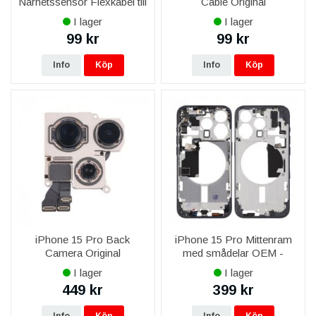
Närhetssensor Flexkabel till
Cable Original
Phone 15 Pro
I lager
I lager
99 kr
99 kr
Info
Köp
Info
Köp
iPhone 15 Pro Back
iPhone 15 Pro Mittenram
Camera Original
med smådelar OEM -
Titanblå
I lager
I lager
449 kr
399 kr