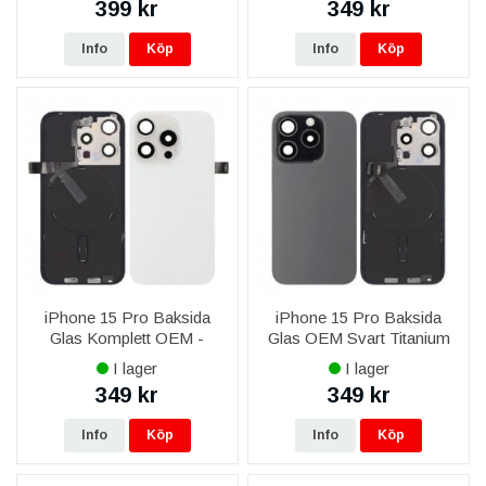
399 kr
349 kr
Info
Köp
Info
Köp
iPhone 15 Pro Baksida
iPhone 15 Pro Baksida
Glas Komplett OEM -
Glas OEM Svart Titanium
Titanvit
med smådelar Magsafe
I lager
I lager
Magnet
349 kr
349 kr
Info
Köp
Info
Köp