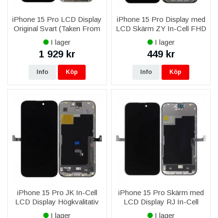
iPhone 15 Pro LCD Display
iPhone 15 Pro Display med
Original Svart (Taken From
LCD Skärm ZY In-Cell FHD
New iPhone)
COF
I lager
I lager
1 929 kr
449 kr
Info
Köp
Info
Köp
iPhone 15 Pro JK In-Cell
iPhone 15 Pro Skärm med
LCD Display Högkvalitativ
LCD Display RJ In-Cell
Svart
I lager
I lager