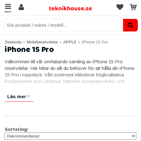
MENY
Startsida
Mobilreservdelar
APPLE
iPhone 15 Pro
iPhone 15 Pro
Välkommen till vår omfattande samling av iPhone 15 Pro
reservdelar. Här hittar du allt du behöver för att hålla din iPhone
15 Pro i toppskick. Vårt sortiment inkluderar högkvalitativa
komponenter som skärmar, batterier, kameramoduler, och
mycket mer.
Läs mer
Varje del är noggrant utvald för att säkerställa bästa möjliga
prestanda och kompatibilitet med din enhet. Oavsett om du
behöver ersätta en trasig komponent eller uppgradera din
telefon, erbjuder vi de delar du behöver för en pålitlig och hållbar
reparation.
Sortering:
HÖGKVALITATIVA SKÄRMAR