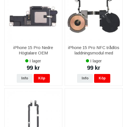
iPhone 15 Pro Nedre
iPhone 15 Pro NFC trådlös
Högtalare OEM
laddningsmodul med
blixtflex
I lager
I lager
99 kr
99 kr
Info
Köp
Info
Köp