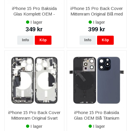
iPhone 15 Pro Baksida
iPhone 15 Pro Back Cover
Glas Komplett OEM -
Mittenram Original Blå med
Naturlig Titan
smådelar
I lager
I lager
349 kr
399 kr
Info
Köp
Info
Köp
iPhone 15 Pro Back Cover
iPhone 15 Pro Baksida
Mittenram Original Svart
Glas OEM Blå Titanium
med smådelar
med smådelar Magsafe
I lager
I lager
Magnet