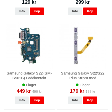
129 kr
299 kr
Info
Köp
Info
Köp
Samsung Galaxy S22 (SM-
Samsung Galaxy S22/S22
S901B) Laddkontakt
Plus Ström med
Original
Volymknappar Flexkabel
I lager
I lager
Original
449 kr
179 kr
490 kr
199 kr
Info
Köp
Info
Köp