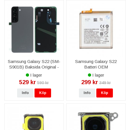
Samsung Galaxy S22 (SM-
Samsung Galaxy S22
S901B) Baksida Original -
Batteri OEM
Grafit
I lager
I lager
529 kr
299 kr
590 kr
349 kr
Info
Köp
Info
Köp