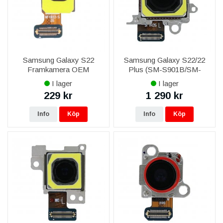
Samsung Galaxy S22
Samsung Galaxy S22/22
Framkamera OEM
Plus (SM-S901B/SM-
S906B) Bakre Kamera
I lager
I lager
50MP Wide Original
229 kr
1 290 kr
Info
Köp
Info
Köp