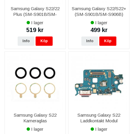
Samsung Galaxy S22/22
Samsung Galaxy S22/S22+
Plus (SM-S901B/SM-
(SM-S901B/SM-S906B)
S906B) Bakre Kamera
Bakre Kamera 12MP
I lager
I lager
10MP
Original
519 kr
499 kr
Info
Köp
Info
Köp
Samsung Galaxy S22
Samsung Galaxy S22
Kameraglas
Laddkontakt Modul
I lager
I lager