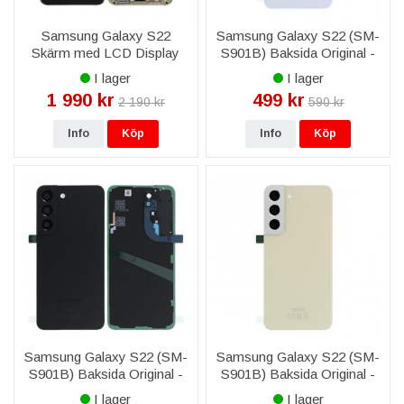
Samsung Galaxy S22
Samsung Galaxy S22 (SM-
Skärm med LCD Display
S901B) Baksida Original -
Original - Violett
Phantom Vit
I lager
I lager
1 990 kr
499 kr
2 190 kr
590 kr
Info
Köp
Info
Köp
Samsung Galaxy S22 (SM-
Samsung Galaxy S22 (SM-
S901B) Baksida Original -
S901B) Baksida Original -
Svart
Cream
I lager
I lager