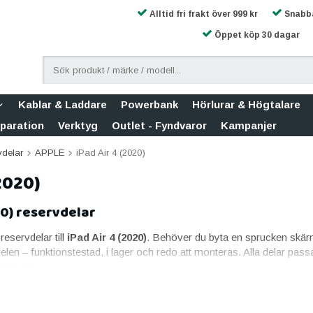
Alltid fri frakt över 999 kr
Snabba
Öppet köp 30 dagar
Kablar & Laddare
Powerbank
Hörlurar & Högtalare
eparation
Verktyg
Outlet - Fyndvaror
Kampanjer
vdelar
APPLE
iPad Air 4 (2020)
(2020)
20) reservdelar
sreservdelar till
iPad Air 4 (2020)
. Behöver du byta en sprucken skärm, e
elen – funktionstestad, i lager och redo att monteras. Alla delar pas
garanti.
 Air 4 (2020)
aste reservdelen. Till iPad Air 4 (2020) erbjuder vi skärm i originalk