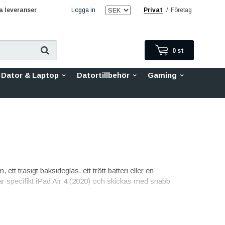
 leveranser
Logga in
Privat
/
Företag
0
st
Dator & Laptop
Datortillbehör
Gaming
tt trasigt baksideglas, ett trött batteri eller en
sar specifikt iPad Air 4 (2020) och skickas med snabb
valitet med skarp bild och responsiv touch,