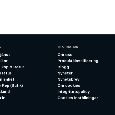
A
INFORMATION
jänst
Om oss
lkor
Produktklassificering
 köp & Retur
Blogg
 retur
Nyheter
in enhet
Nyhetsbrev
 Rep (Butik)
Om cookies
skund
Integritetspolicy
 in
Cookies inställningar