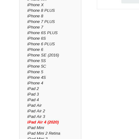
iPhone X
Alla delar är modells
iPhone 8 PLUS
Ingår garanti?
iPhone 8
iPhone 7 PLUS
Ja, livstidsgaranti p
iPhone 7
Kan ni montera de
iPhone 6S PLUS
Ja, via vår mobilrepa
iPhone 6S
iPhone 6 PLUS
iPhone 6
iPhone SE (2016)
iPhone 5S
iPhone 5C
iPhone 5
iPhone 4S
iPhone 4
iPad 2
iPad 3
iPad 4
iPad Air
iPad Air 2
iPad Air 3
iPad Air 4 (2020)
iPad Mini
iPad Mini 2 Retina
iPad Mini 3