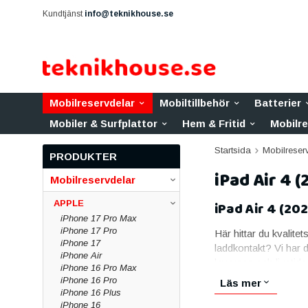
Kundtjänst
info@teknikhouse.se
Mobilreservdelar
Mobiltillbehör
Batterier
Mobiler & Surfplattor
Hem & Fritid
Mobilr
Startsida
Mobilreser
PRODUKTER
iPad Air 4 
Mobilreservdelar
APPLE
iPad Air 4 (20
iPhone 17 Pro Max
iPhone 17 Pro
Här hittar du kvalitet
iPhone 17
laddkontakt? Vi har d
iPhone Air
leverans och livstids
iPhone 16 Pro Max
iPhone 16 Pro
Skärmar till iPad
Läs mer
iPhone 16 Plus
iPhone 16
Skärmen är den vanlig