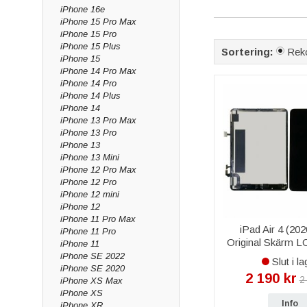
iPhone 16e
funktionstestad inna
iPhone 15 Pro Max
Baksida, glas & r
iPhone 15 Pro
iPhone 15 Plus
Sortering:
Rek
Har baksidan spruckit
iPhone 15
iPhone 14 Pro Max
försäljning.
iPhone 14 Pro
Batteri & smådela
iPhone 14 Plus
iPhone 14
Ett nytt batteri ger i
iPhone 13 Pro Max
antenner och tejp – a
iPhone 13 Pro
iPhone 13
Varför köpa res
iPhone 13 Mini
iPhone 12 Pro Max
Vi är grossist med ege
iPhone 12 Pro
snabb leverans 1–3 v
iPhone 12 mini
iPhone 12
Vanliga frågor o
iPhone 11 Pro Max
iPad Air 4 (202
iPhone 11 Pro
Vilka delar finns ti
Original Skärm L
iPhone 11
Vi lagerför skärm, ba
Glas komplett 
iPhone SE 2022
Slut i la
iPhone SE 2020
Har ni skärm och ba
2 190 kr
2
iPhone XS Max
Ja, både skärm i origi
iPhone XS
Info
iPhone XR
Passar delarna exa