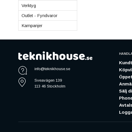
Verktyg
Outlet - Fyndvaror
Kampanjer
HANDL
Kundt
info@teknikhouse.se
Köpvil
Öppet
Sveavägen 139
Anmäl
113 46 Stockholm
Sälj d
Phone
Avtal
Logga