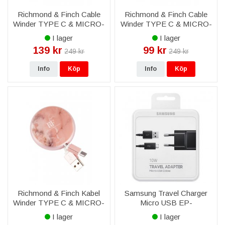
Richmond & Finch Cable
Richmond & Finch Cable
Winder TYPE C & MICRO-
Winder TYPE C & MICRO-
USB - Kamouflage
USB - Vit Marmor
I lager
I lager
139 kr
99 kr
249 kr
249 kr
Info
Köp
Info
Köp
Richmond & Finch Kabel
Samsung Travel Charger
Winder TYPE C & MICRO-
Micro USB EP-
USB - Rosa Marmor
TA12EBEUGWW Original -
I lager
I lager
Svart