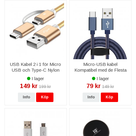
USB Kabel 2 i 1 för Micro
Micro-USB kabel
USB och Type-C Nylon
Kompatibel med de Flesta
Flätad - Guld
Smarttelefonerna
I lager
I lager
149 kr
79 kr
199 kr
149 kr
Info
Köp
Info
Köp