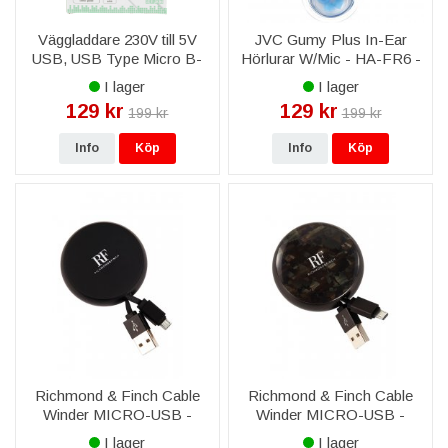
Väggladdare 230V till 5V
JVC Gumy Plus In-Ear
USB, USB Type Micro B-
Hörlurar W/Mic - HA-FR6 -
kabel, 1M
Blå
I lager
I lager
129 kr
129 kr
199 kr
199 kr
Info
Köp
Info
Köp
Richmond & Finch Cable
Richmond & Finch Cable
Winder MICRO-USB -
Winder MICRO-USB -
Svart
Kamouflage
I lager
I lager