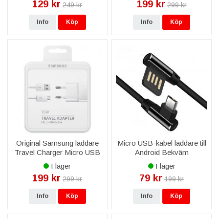
129 kr
199 kr
249 kr
299 kr
Info
Köp
Info
Köp
Original Samsung laddare
Micro USB-kabel laddare till
Travel Charger Micro USB
Android Bekväm
EP-TA12EWEUGWW - Vit
Utformning - Svart
I lager
I lager
199 kr
79 kr
299 kr
199 kr
Info
Köp
Info
Köp