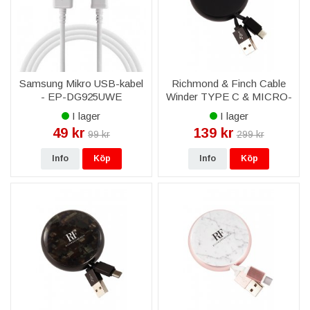
Samsung Mikro USB-kabel
Richmond & Finch Cable
- EP-DG925UWE
Winder TYPE C & MICRO-
USB - Svart
I lager
I lager
49 kr
139 kr
99 kr
299 kr
Info
Köp
Info
Köp