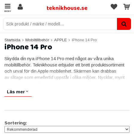
MENY
Startsida
Mobiltillbehör
APPLE
iPhone 14 Pro
iPhone 14 Pro
Skydda din nya iPhone 14 Pro med något av våra unika
mobiltillbehör. Teknikhouse erbjuder ett brett produktsortiment
och urval för din Apple mobilenhet. Skärmen kan drabbas
av slitage som emellertid uppstår i olika miljöer. Nycklar, mynt
och hårda föremål i fickan orsakar därmed repor med tiden.
Tappar du din mobiltelefon under promenaden, på gymmet eller
Läs mer
när du är ute och joggar är risken stor för sprickor. Med ett av
våra iPhone 14 Pro mobilskal minskar du uppkomsten av dom.
Använd ett av våra skärmskydd som medför en ökad hållbarhet
för din display. Vanliga tillbehör såsom laddare, kablar och
adaptrar är något som underlättar för flera av oss.
Sortering:
Trådlös laddning när du vill