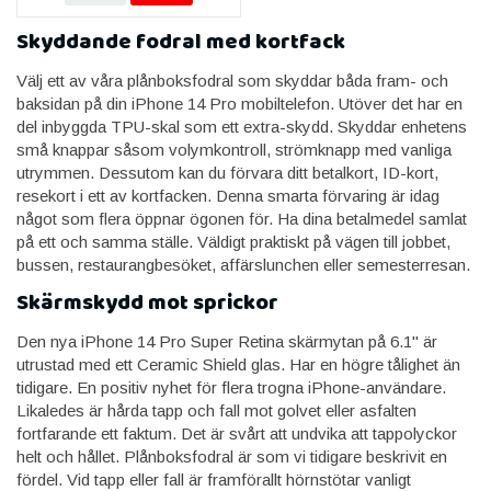
Skyddande fodral med kortfack
Välj ett av våra plånboksfodral som skyddar båda fram- och
baksidan på din iPhone 14 Pro mobiltelefon. Utöver det har en
del inbyggda TPU-skal som ett extra-skydd. Skyddar enhetens
små knappar såsom volymkontroll, strömknapp med vanliga
utrymmen. Dessutom kan du förvara ditt betalkort, ID-kort,
resekort i ett av kortfacken. Denna smarta förvaring är idag
något som flera öppnar ögonen för. Ha dina betalmedel samlat
på ett och samma ställe. Väldigt praktiskt på vägen till jobbet,
bussen, restaurangbesöket, affärslunchen eller semesterresan.
Skärmskydd mot sprickor
Den nya iPhone 14 Pro Super Retina skärmytan på 6.1" är
utrustad med ett Ceramic Shield glas. Har en högre tålighet än
tidigare. En positiv nyhet för flera trogna iPhone-användare.
Likaledes är hårda tapp och fall mot golvet eller asfalten
fortfarande ett faktum. Det är svårt att undvika att tappolyckor
helt och hållet. Plånboksfodral är som vi tidigare beskrivit en
fördel. Vid tapp eller fall är framförallt hörnstötar vanligt