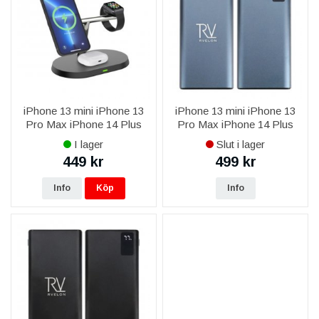
iPhone 13 mini iPhone 13
iPhone 13 mini iPhone 13
Pro Max iPhone 14 Plus
Pro Max iPhone 14 Plus
iPhone 14 Pro Max iPhone
iPhone 14 Pro Max iPhone
I lager
Slut i lager
15 Plus iPhone 15 Pro Max
15 Plus iPhone 15 Pro Max
449 kr
499 kr
Trådlös Smart 3-i-1
iPhone 16 Plus iPhone 16
Laddstati
Pro
Info
Köp
Info