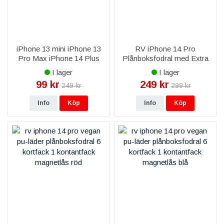
iPhone 13 mini iPhone 13
RV iPhone 14 Pro
Pro Max iPhone 14 Plus
Plånboksfodral med Extra
iPhone 14 Pro Max
Kortfack - Svart
I lager
I lager
Magsafe Korthållare i läder
99 kr
249 kr
249 kr
299 kr
till iPhone 15/14/13/12
modeller -
Info
Köp
Info
Köp