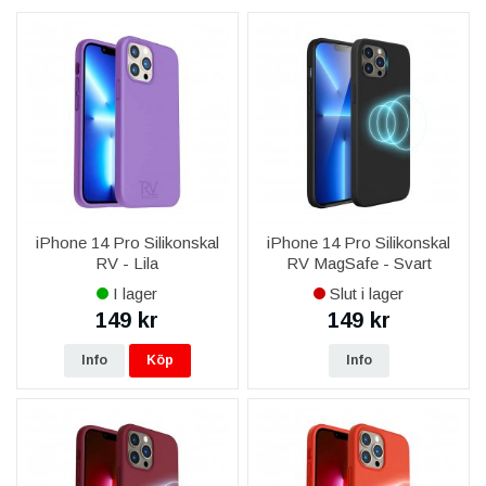
Hitta en laddare som passar just ditt användarbehov. Det finns
flera olika alternativ att välja mellan. Qi-laddare såsom Magsafe
erbjuder flera fördelar när du besöker olika platser. Billaddare
med lightningkontakt är användbart när du sitter i bilen på vägen
till jobbet eller mötet. Du kanske behöver en längre batterireserv
som olika powerbank laddare har förmågan att leverera. Om du
bara vill ha en enkel USB-laddare så finns det trottsallt olika
saker att fundera över. Materialet såsom plast eller nylon är
hållbara på olika sätt.
iPhone 14 Pro Silikonskal
iPhone 14 Pro Silikonskal
RV - Lila
RV MagSafe - Svart
I lager
Slut i lager
149 kr
149 kr
Info
Köp
Info