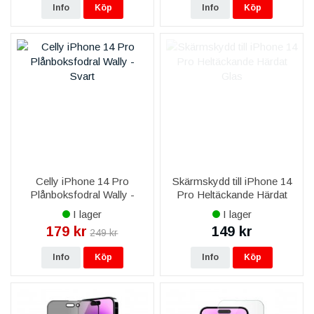
Info
Köp
Info
Köp
Celly iPhone 14 Pro
Skärmskydd till iPhone 14
Plånboksfodral Wally -
Pro Heltäckande Härdat
Svart
Glas
I lager
I lager
179 kr
149 kr
249 kr
Info
Köp
Info
Köp