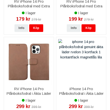
RV iPhone 14 Pro
RV iPhone 14 Pro
Plånboksfodral med Extra
Plånboksfodral med Extra
Kortfack - Röd
Kortfack - Blå
I lager
I lager
179 kr
199 kr
279 kr
279 kr
Info
Köp
Info
Köp
RV iPhone 14 Pro
iPhone 14 Pro
Plånboksfodral i Äkta Läder
Plånboksfodral i Äkta Läder
- Brun
- Lila
I lager
I lager
299 kr
299 kr
399 kr
399 kr