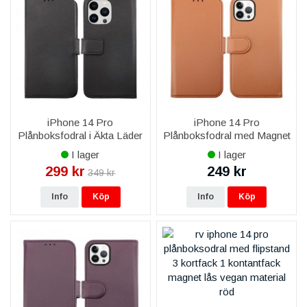
iPhone 14 Pro
iPhone 14 Pro
Plånboksfodral i Äkta Läder
Plånboksfodral med Magnet
- Svart
- Brun
I lager
I lager
299 kr
249 kr
349 kr
Info
Köp
Info
Köp