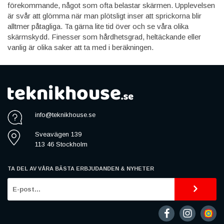
förekommande, något som ofta belastar skärmen. Upplevelsen
är svår att glömma när man plötsligt inser att sprickorna blir
alltmer påtagliga. Ta gärna lite tid över och se våra olika
skärmskydd. Finesser som hårdhetsgrad, heltäckande eller
vanlig är olika saker att ta med i beräkningen.
info@teknikhouse.se
Sveavägen 139
113 46 Stockholm
TA DEL AV VÅRA BÄSTA ERBJUDANDEN & NYHETER