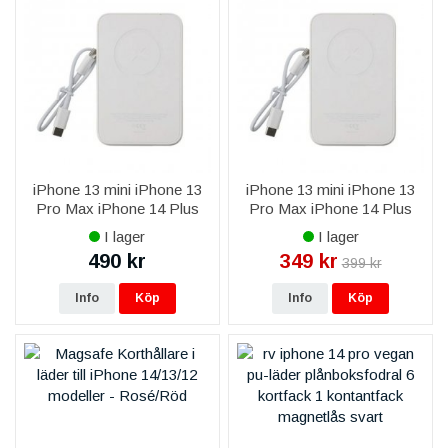
iPhone 13 mini iPhone 13
iPhone 13 mini iPhone 13
Pro Max iPhone 14 Plus
Pro Max iPhone 14 Plus
iPhone 14 Pro Max iPhone
iPhone 14 Pro Max iPhone
I lager
I lager
15 Plus iPhone 15 Pro Max
15 Plus iPhone 15 Pro Max
490 kr
349 kr
399 kr
RV Magsafe Powerbank
iPhone 16 Plus iPhone 16
1000
Pro
Info
Köp
Info
Köp