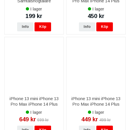
Samtalshögtalare
Pro Max iPhone 14 Plus
iPhone 14 Pro Max iPhone
I lager
I lager
15 Plus iPhone 15 Pro Max
199 kr
450 kr
iPhone 16 Plus iPhone 16
Pro
Info
Köp
Info
Köp
iPhone 13 mini iPhone 13
iPhone 13 mini iPhone 13
Pro Max iPhone 14 Plus
Pro Max iPhone 14 Plus
iPhone 14 Pro Max iPhone
iPhone 14 Pro Max iPhone
I lager
I lager
15 Plus iPhone 15 Pro Max
15 Plus iPhone 15 Pro Max
649 kr
449 kr
699 kr
499 kr
Baseus Magnetisk
iPhone 16 Plus iPhone 16
Mobilhållare
Pro