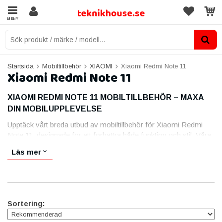
MENY
Startsida
Mobiltillbehör
XIAOMI
Xiaomi Redmi Note 11
Xiaomi Redmi Note 11
XIAOMI REDMI NOTE 11 MOBILTILLBEHÖR – MAXA
DIN MOBILUPPLEVELSE
Upptäck vårt breda utbud av mobiltillbehör för Xiaomi Redmi
Note 11, designade för att förbättra både funktion och stil. Våra
tillbehör är skapade för att erbjuda optimalt skydd, bekvämlighet
Läs mer
och prestanda, så att du kan få ut det mesta av din smartphone.
VÅRA MEST POPULÄRA TILLBEHÖR:
Mobilskal och fodral:
Slimmade, stöttåliga skal och snygga
fodral som både skyddar och framhäver din telefons design.
Sortering:
Skärmskydd:
Kristallklara och reptåliga skärmskydd som