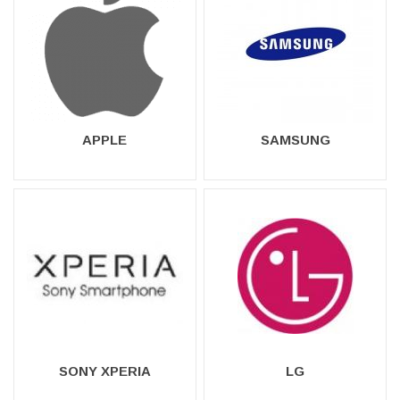
genom mobiltelefontillverkarnas logotyper nedan. Därefter kan
du specificera modell och släppa lös ditt habegär.
APPLE
SAMSUNG
SONY XPERIA
LG