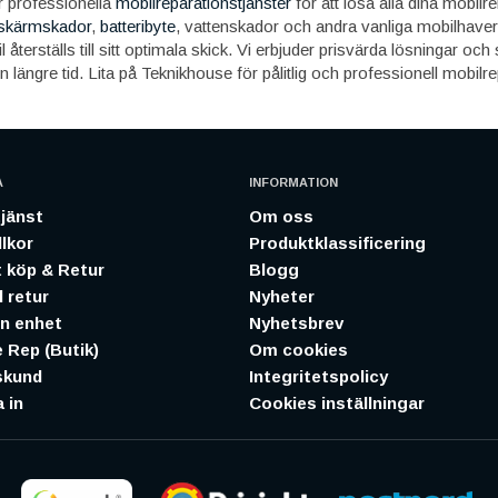
r professionella
mobilreparationstjänster
för att lösa alla dina mobilr
skärmskador
,
batteribyte
, vattenskador och andra vanliga mobilhaveri
il återställs till sitt optimala skick. Vi erbjuder prisvärda lösningar oc
n längre tid. Lita på Teknikhouse för pålitlig och professionell mobilre
A
INFORMATION
jänst
Om oss
lkor
Produktklassificering
 köp & Retur
Blogg
 retur
Nyheter
in enhet
Nyhetsbrev
 Rep (Butik)
Om cookies
skund
Integritetspolicy
 in
Cookies inställningar