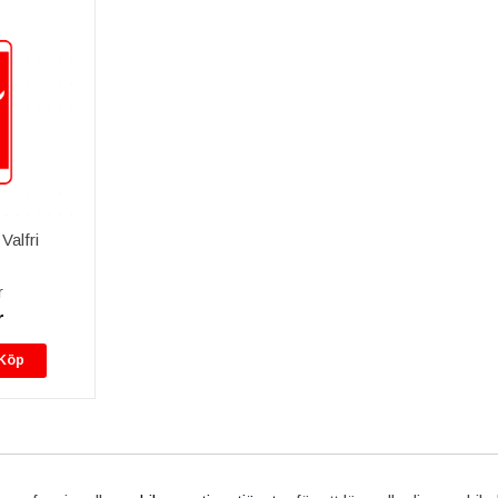
Valfri
r
r
Köp