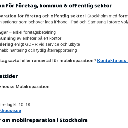
on för företag, kommun & offentlig sektor
aration för företag
och
offentlig sektor
i Stockholm med
före
sationer som behöver laga iPhone, iPad och Samsung i större volym 
agar
– enkel företagsbetalning
lämning
av enheter på ert kontor
dering
enligt GDPR vid service och utbyte
nabb hantering och tydlig återrapportering
tagsavtal eller ramavtal för mobilreparation
?
Kontakta oss f
ettider
khouse Mobilreparation
fredag kl. 10–18
khouse.se
r om mobilreparation i Stockholm