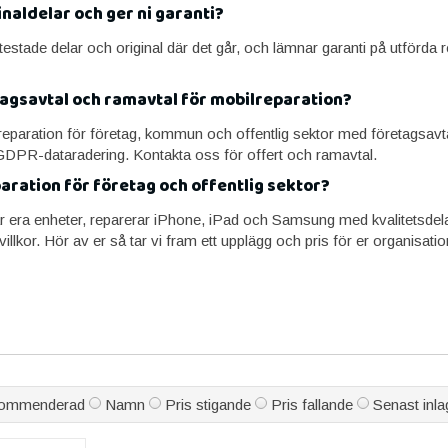
naldelar och ger ni garanti?
testade delar och original där det går, och lämnar garanti på utförda
tagsavtal och ramavtal för mobilreparation?
lreparation för företag, kommun och offentlig sektor med företagsavt
GDPR-dataradering. Kontakta oss för offert och ramavtal.
aration för företag och offentlig sektor?
 era enheter, reparerar iPhone, iPad och Samsung med kvalitetsdela
illkor. Hör av er så tar vi fram ett upplägg och pris för er organisatio
ommenderad
Namn
Pris stigande
Pris fallande
Senast inla