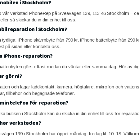
 mobilen i Stockholm?
s vår verkstad PhoneRep på Sveavägen 139, 113 46 Stockholm – centr
eller så skickar du in din enhet till oss.
bilreparation i Stockholm?
 tydliga: iPhone skärmbyte från 790 kr, iPhone batteribyte från 290 k
ekt på sidan eller kontakta oss.
 en iPhone-reparation?
atteribyten görs oftast medan du väntar eller samma dag. Hör av dig s
r gör ni?
atteri och lagar laddkontakt, kamera, högtalare, mikrofon och vatt
ar, tillbehör och begagnade telefoner.
 min telefon för reparation?
ka butiken i Stockholm kan du skicka in din enhet till oss för repara
 har verkstaden?
avägen 139 i Stockholm har öppet måndag–fredag kl. 10–18. Välkomm