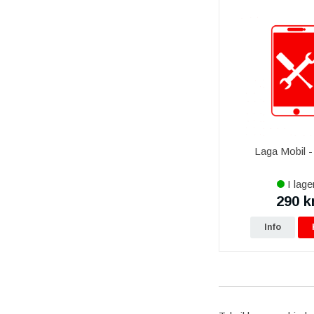
Laga Mobil - 
I lage
290 k
Info