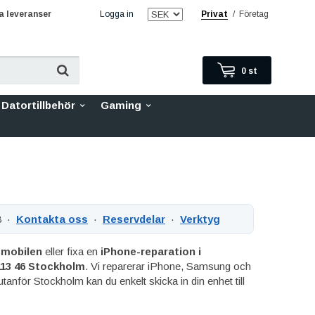
 leveranser
Logga in
Privat
/
Företag
0
st
Datortillbehör
Gaming
8 ·
Kontakta oss
·
Reservdelar
·
Verktyg
 mobilen
eller fixa en
iPhone-reparation i
113 46 Stockholm
. Vi reparerar iPhone, Samsung och
tanför Stockholm kan du enkelt skicka in din enhet till