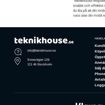
Teknikhouse erbjude
snabbt och effektivt
du lita på att din mob
vara utan din mobil e
HANDL
Kundt
info@teknikhouse.se
Köpvil
Öppet
Sveavägen 139
Anmäl
113 46 Stockholm
Sälj d
Phone
Avtal
Logga