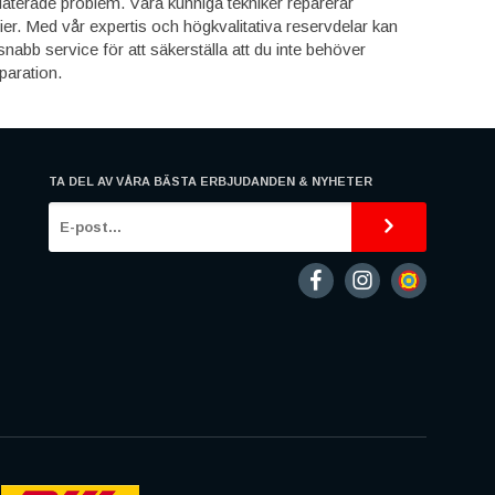
elaterade problem. Våra kunniga tekniker reparerar
er. Med vår expertis och högkvalitativa reservdelar kan
h snabb service för att säkerställa att du inte behöver
paration.
TA DEL AV VÅRA BÄSTA ERBJUDANDEN & NYHETER