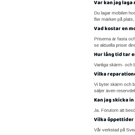
Var kan jag laga
Du lagar mobilen ho
fler märken på plats, 
Vad kostar en mo
Priserna är fasta och
se aktuella priser dir
Hur lång tid tar
Vanliga skärm- och b
Vilka reparatione
Vi byter skärm och b
säljer även reservdel
Kan jag skicka in
Ja. Förutom att besö
Vilka öppettider
Vår verkstad på Sve