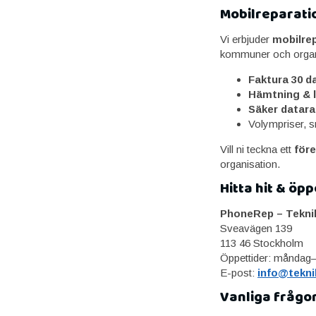
Mobilreparati
Vi erbjuder
mobilrep
kommuner och organi
Faktura 30 d
Hämtning & 
Säker datara
Volympriser, s
Vill ni teckna ett
före
organisation.
Hitta hit & öpp
PhoneRep – Tekni
Sveavägen 139
113 46 Stockholm
Öppettider: måndag–
E-post:
info@tekni
Vanliga frågo