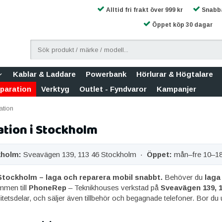
Alltid fri frakt över 999 kr
Snabba
Öppet köp 30 dagar
Kablar & Laddare
Powerbank
Hörlurar & Högtalare
eparation
Verktyg
Outlet - Fyndvaror
Kampanjer
ation
tion i Stockholm
kholm:
Sveavägen 139, 113 46 Stockholm ·
Öppet:
mån–fre 10–1
 Stockholm – laga och reparera mobil snabbt.
Behöver du
laga
mmen till
PhoneRep
– Teknikhouses verkstad på
Sveavägen 139, 
tetsdelar, och säljer även tillbehör och begagnade telefoner. Bor du u