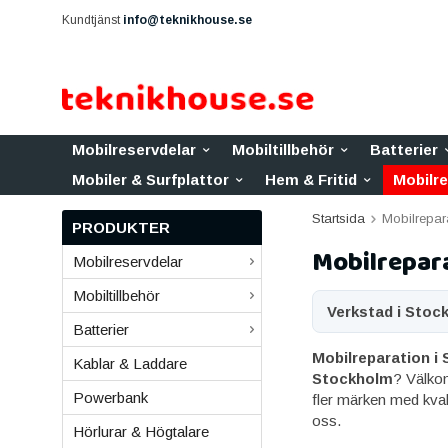
Kundtjänst
info@teknikhouse.se
Mobilreservdelar
Mobiltillbehör
Batterier
Mobiler & Surfplattor
Hem & Fritid
Mobilr
Startsida
Mobilrepar
PRODUKTER
Mobilrepara
Mobilreservdelar
Mobiltillbehör
Verkstad i Stoc
Batterier
Mobilreparation i
Kablar & Laddare
Stockholm
? Välko
Powerbank
fler märken med kvali
oss.
Hörlurar & Högtalare