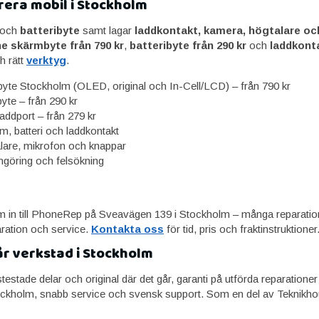
rera mobil i Stockholm
och
batteribyte
samt lagar
laddkontakt, kamera, högtalare o
e skärmbyte från 790 kr
,
batteribyte från 290 kr
och
laddkonta
h rätt
verktyg
.
yte Stockholm (OLED, original och In-Cell/LCD) – från 790 kr
byte – från 290 kr
laddport – från 279 kr
, batteri och laddkontakt
lare, mikrofon och knappar
ngöring och felsökning
 in till PhoneRep på Sveavägen 139 i Stockholm – många reparatio
paration och service.
Kontakta oss
för tid, pris och fraktinstruktioner
år verkstad i Stockholm
tstestade delar och original där det går, garanti på utförda reparatione
ckholm, snabb service och svensk support. Som en del av Teknikhou