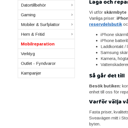
Laga och repa
Datortillbehör
Vi utför
skärmbyte
Gaming
Vanliga priser:
iPhon
reservdelsbutik
oc
Mobiler & Surfplattor
Hem & Fritid
iPhone skärmb
iPhone batteri
Mobilreparation
Laddkontakt / 
Samsung skärm
Verktyg
Kamera, högta
Outlet - Fyndvaror
Vattenskadere
Kampanjer
Så går det till
Besök butiken:
kom
enhet till oss för re
Varför välja v
Fasta priser, kvalite
Sveavägen mitt i Sto
byten.