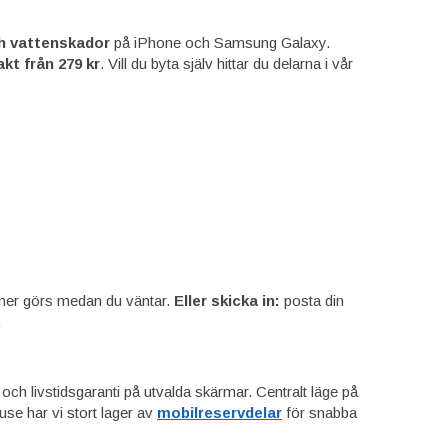
ch vattenskador
på iPhone och Samsung Galaxy.
kt från 279 kr
. Vill du byta själv hittar du delarna i vår
ner görs medan du väntar.
Eller skicka in:
posta din
.
r och livstidsgaranti på utvalda skärmar. Centralt läge på
se har vi stort lager av
mobilreservdelar
för snabba