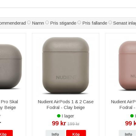
ska vårt sortiment av trådlösa laddare, silikonfodral och andra produk
s Pro Fodral Apollo - Lilac
:
Ett robust och stilrent fodral i lila fär
al till AirPods Pro - Svart
:
Ett svart silikonfodral som ger extra skydd
ommenderad
Namn
Pris stigande
Pris fallande
Senast inla
l med Hake - Svart
:
Ett praktiskt fodral med hake för enkel fastsätt
al med Hake - Blå Himmel
:
Ett färgglatt blått fodral med hake som gö
Förvaringsbox med Datakabel
:
En förvaringsbox som även innehåller en 
stillbehör​
OCH PRISVÄRDA AIRPODS TILLBEHÖR
liga och högkvalitativa tillbehör som skyddar dina hörlurar från stöta
laddare till konkurrenskraftiga priser. Med våra produkter kan du sky
n på dina AirPods.
 Pro Skal
Nudient AirPods 1 & 2 Case
Nudient Air
ay Beige
Fodral - Clay beige
Fodral -
r
I lager
I
r
99 kr
99 
199 kr
Köp
Info
Köp
Info