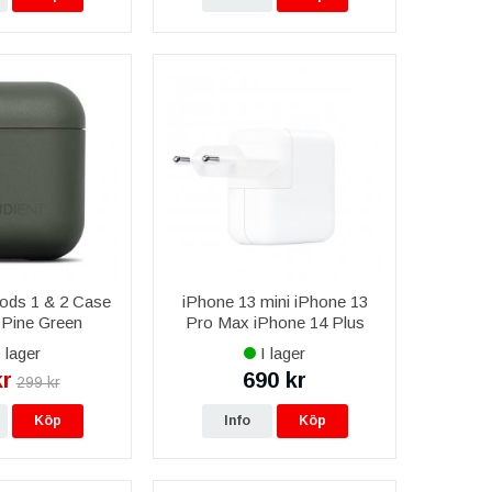
Pods 1 & 2 Case
iPhone 13 mini iPhone 13
 Pine Green
Pro Max iPhone 14 Plus
iPhone 14 Pro Max iPhone
 lager
I lager
15 Plus iPhone 15 Pro Max
kr
690 kr
299 kr
Apple 30W USB-C
MW2G3ZM/A Str
Köp
Info
Köp