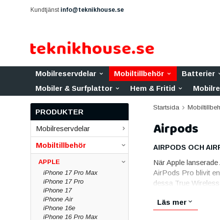
Kundtjänst
info@teknikhouse.se
Mobilreservdelar
Mobiltillbehör
Batterier
Mobiler & Surfplattor
Hem & Fritid
Mobilr
Startsida
Mobiltillbe
PRODUKTER
Airpods
Mobilreservdelar
Mobiltillbehör
AIRPODS OCH AIR
APPLE
När Apple lanserade 
AirPods Pro blivit en
iPhone 17 Pro Max
iPhone 17 Pro
dessa True Wireless-hö
iPhone 17
TILLBEHÖR FÖR A
iPhone Air
Läs mer
iPhone 16e
Vårt sortiment inklu
iPhone 16 Pro Max