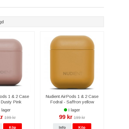
ter som ger extra värde till dina hörlurar.
g som skyddar dina AirPods Pro från skador.
 och greppvänlighet till dina AirPods Pro.
gd
ning och transport av dina AirPods Pro.
r det lätt att bära med sig AirPods Pro.
datakabel, perfekt för att hålla ordning på dina
r och regn. Vårt sortiment inkluderar skyddande skal,
dda dina hörlurar mot både damm och vatten, vilket
Pods 1 & 2 Case
Nudient AirPods 1 & 2 Case
 Dusty Pink
Fodral - Saffron yellow
 lager
I lager
kr
99 kr
199 kr
199 kr
Köp
Info
Köp