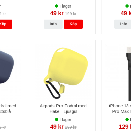
r
I lager
I
49 kr
49 
9 kr
199 kr
Köp
Info
Köp
Info
dral med
Airpods Pro Fodral med
iPhone 13 
ttsblå
Hake - Ljusgul
Pro Max H
Lightning Ka
r
I lager
I
S
49 kr
129 
9 kr
199 kr