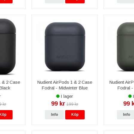
1 & 2 Case
Nudient AirPods 1 & 2 Case
Nudient Air
 Black
Fodral - Midwinter Blue
Fodral -
r
I lager
I
99 kr
99 
9 kr
199 kr
Köp
Info
Köp
Info