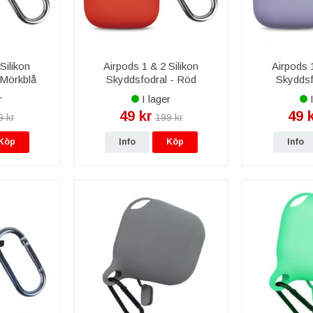
Silikon
Airpods 1 & 2 Silikon
Airpods 1
 Mörkblå
Skyddsfodral - Röd
Skyddsfo
r
I lager
I
49 kr
49 
9 kr
199 kr
Köp
Info
Köp
Info