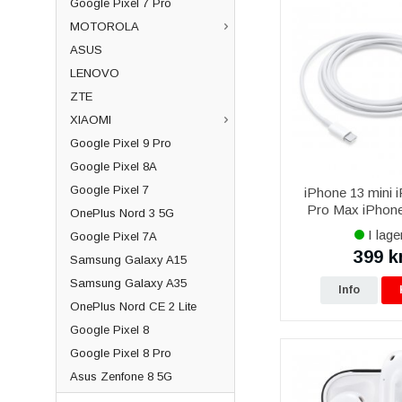
Google Pixel 7 Pro
MOTOROLA
ASUS
LENOVO
ZTE
XIAOMI
Google Pixel 9 Pro
Google Pixel 8A
Google Pixel 7
iPhone 13 mini 
Pro Max iPhone
OnePlus Nord 3 5G
iPhone 14 Pro 
I lage
Google Pixel 7A
Original USB-C til
399 k
kabel 2M MKQ42Z
Samsung Galaxy A15
Samsung Galaxy A35
Info
OnePlus Nord CE 2 Lite
Google Pixel 8
Google Pixel 8 Pro
Asus Zenfone 8 5G