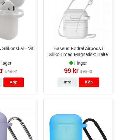
Silikonskal - Vit
Baseus Fodral Airpods i
Silikon med Magnetiskt Bälte
- Vit
 lager
I lager
kr
99 kr
149 kr
199 kr
Köp
Info
Köp