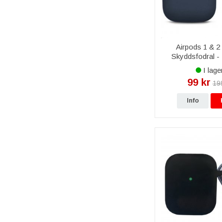
Airpods 1 & 2 
Skyddsfodral -
I lage
99 kr
19
Info