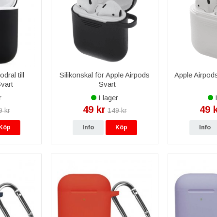
dral till
Silikonskal för Apple Airpods
Apple Airpods 
vart
- Svart
r
I lager
I
49 kr
49 
9 kr
149 kr
Köp
Info
Köp
Info