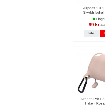
Airpods 1 & 2 
Skyddsfodral 
I lage
99 kr
19
Info
Airpods Pro Fo
Hake - Rosa