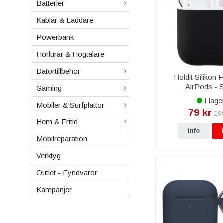
Batterier
Kablar & Laddare
Powerbank
Hörlurar & Högtalare
Datortillbehör
Holdit Silikon Fo
AirPods - S
Gaming
I lage
Mobiler & Surfplattor
79 kr
19
Hem & Fritid
Info
Mobilreparation
Verktyg
Outlet - Fyndvaror
Kampanjer