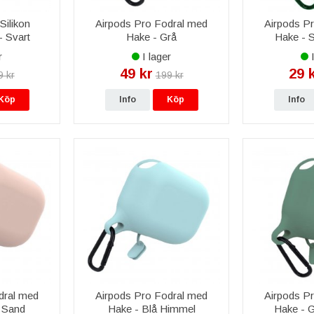
Silikon
Airpods Pro Fodral med
Airpods P
- Svart
Hake - Grå
Hake - S
r
I lager
I
49 kr
29 
9 kr
199 kr
Köp
Info
Köp
Info
dral med
Airpods Pro Fodral med
Airpods P
 Sand
Hake - Blå Himmel
Hake - G