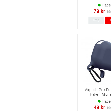
I lage
79 kr
19
Info
Airpods Pro Fo
Hake - Midna
I lage
49 kr
19