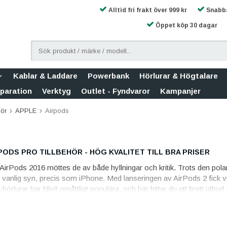
Alltid fri frakt över 999 kr
Snabba
Öppet köp 30 dagar
Kablar & Laddare
Powerbank
Hörlurar & Högtalare
eparation
Verktyg
Outlet - Fyndvaror
Kampanjer
hör
APPLE
Airpods
PODS PRO TILLBEHÖR - HÖG KVALITET TILL BRA PRISER
AirPods 2016 möttes de av både hyllningar och kritik. Trots den pol
 vanlig syn, precis som iPhone. Med lanseringen av AirPods 2 fick vi 
rlurar har blivit omåttligt populära, och här hittar du ett brett utbud a
PPLE AIRPODS PRO - SKYDD OCH FUNKTIONALITET
derar fodral, skydd och andra tillbehör för Apple AirPods Pro. Med sn