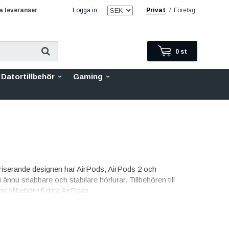
 leveranser
Logga in
Privat
/
Företag
0
st
Datortillbehör
Gaming
ariserande designen har AirPods, AirPods 2 och
ännu snabbare och stabilare hörlurar. Tillbehören till
v tillbehör till dina AirPods.
abb leverans och smidig betalning kan du enkelt beställa