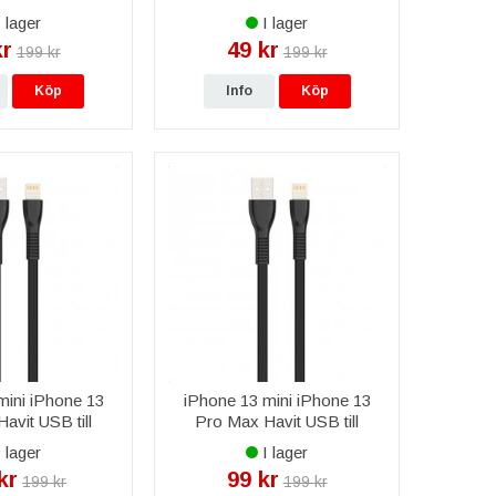
 lager
I lager
kr
49 kr
199 kr
199 kr
Köp
Info
Köp
mini iPhone 13
iPhone 13 mini iPhone 13
avit USB till
Pro Max Havit USB till
bel 2,0A 1,8m -
Lightning Kabel till iPhone &
 lager
I lager
vart
iPad 2,0A 1m - Svart
kr
99 kr
199 kr
199 kr