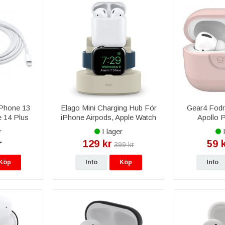
iPhone 13
Elago Mini Charging Hub För
Gear4 Fodr
 14 Plus
iPhone Airpods, Apple Watch
Apollo P
Max Apple
- Vit
r
I lager
I
l Lightning-
r
129 kr
59 
399 kr
M/A - Vit
Köp
Info
Köp
Info