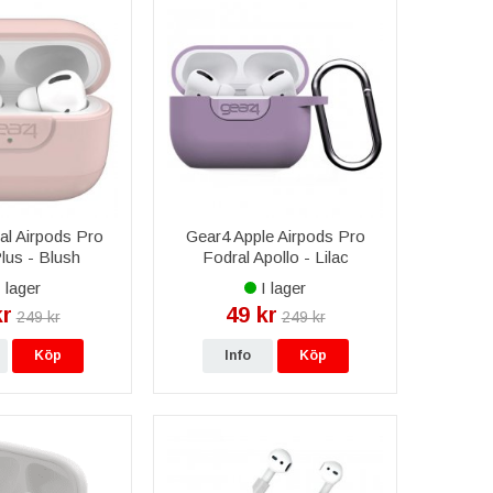
al Airpods Pro
Gear4 Apple Airpods Pro
lus - Blush
Fodral Apollo - Lilac
 lager
I lager
kr
49 kr
249 kr
249 kr
Köp
Info
Köp