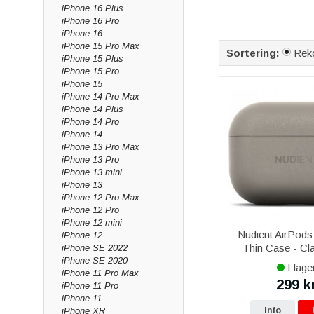
det du behöver. Utfor
iPhone 16 Plus
iPhone 16 Pro
Gear4 Apple Airpod
iPhone 16
iPhone 15 Pro Max
Holdit Silikon Fodr
Sortering:
Rek
iPhone 15 Plus
AirPods Pro Fodra
iPhone 15 Pro
iPhone 15
AirPods Pro Fodr
iPhone 14 Pro Max
iPhone 14 Plus
Multifunktionell 
iPhone 14 Pro
tillbehör och laddning
iPhone 14
iPhone 13 Pro Max
HÖGKVALITATIVA 
iPhone 13 Pro
Hos oss hittar du bil
iPhone 13 mini
iPhone 13
fodral och trådlösa 
iPhone 12 Pro Max
förlänger livslängde
iPhone 12 Pro
iPhone 12 mini
Nudient AirPods
iPhone 12
Thin Case - Cl
iPhone SE 2022
iPhone SE 2020
I lage
iPhone 11 Pro Max
299 k
iPhone 11 Pro
iPhone 11
Info
iPhone XR