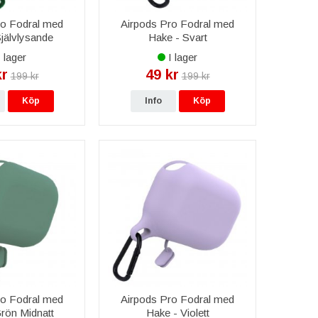
ro Fodral med
Airpods Pro Fodral med
jälvlysande
Hake - Svart
 lager
I lager
kr
49 kr
199 kr
199 kr
Köp
Info
Köp
ro Fodral med
Airpods Pro Fodral med
rön Midnatt
Hake - Violett