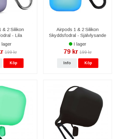
 & 2 Silikon
Airpods 1 & 2 Silikon
dral - Lila
Skyddsfodral - Självlysande
Blå
 lager
I lager
kr
79 kr
199 kr
199 kr
Köp
Info
Köp