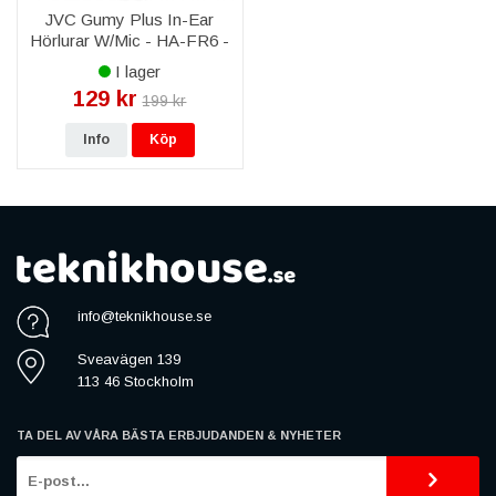
JVC Gumy Plus In-Ear
Hörlurar W/Mic - HA-FR6 -
Blå
I lager
129 kr
199 kr
Info
Köp
info@teknikhouse.se
Sveavägen 139
113 46 Stockholm
TA DEL AV VÅRA BÄSTA ERBJUDANDEN & NYHETER