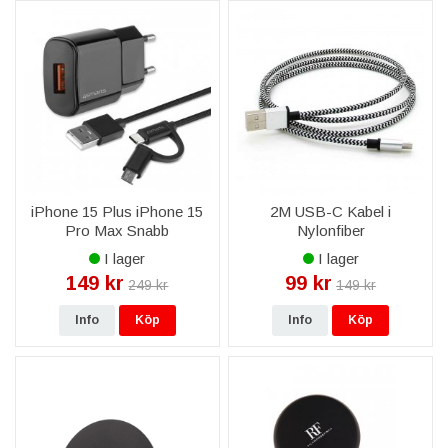
iPhone 15 Plus iPhone 15
2M USB-C Kabel i
Pro Max Snabb
Nylonfiber
Väggladdare 18W med
I lager
I lager
ComboCord Kabel - Svart
149 kr
99 kr
249 kr
149 kr
Info
Köp
Info
Köp