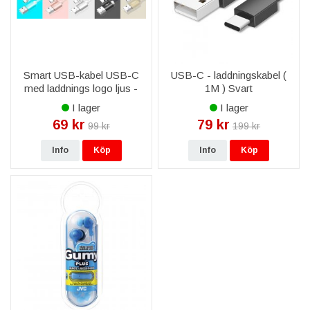
Smart USB-kabel USB-C
USB-C - laddningskabel (
med laddnings logo ljus -
1M ) Svart
Vit/silver färg
I lager
I lager
69 kr
79 kr
99 kr
199 kr
Info
Köp
Info
Köp