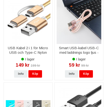
USB Kabel 2 i 1 för Micro
Smart USB-kabel USB-C
USB och Type-C Nylon
med laddnings logo ljus -
Flätad - Guld
Rosa färg
I lager
I lager
149 kr
59 kr
199 kr
99 kr
Info
Köp
Info
Köp