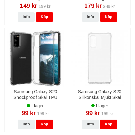
149 kr
179 kr
199 kr
249 kr
Info
Köp
Info
Köp
Samsung Galaxy S20
Samsung Galaxy S20
Shockproof Skal TPU
Silikonskal Mjukt Skal
Transparent
Shockproof - Transparent
I lager
I lager
99 kr
99 kr
199 kr
199 kr
Info
Köp
Info
Köp