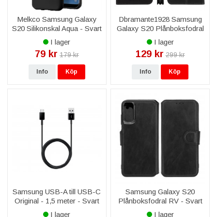
Melkco Samsung Galaxy
Dbramante1928 Samsung
S20 Silikonskal Aqua - Svart
Galaxy S20 Plånboksfodral
- Svart
I lager
I lager
79 kr
129 kr
179 kr
299 kr
Info
Köp
Info
Köp
Samsung USB-A till USB-C
Samsung Galaxy S20
Original - 1,5 meter - Svart
Plånboksfodral RV - Svart
I lager
I lager