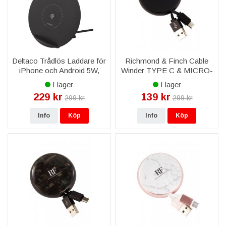
Deltaco Trådlös Laddare för
Richmond & Finch Cable
iPhone och Android 5W,
Winder TYPE C & MICRO-
Svart
USB - Svart
I lager
I lager
229 kr
139 kr
299 kr
299 kr
Info
Köp
Info
Köp