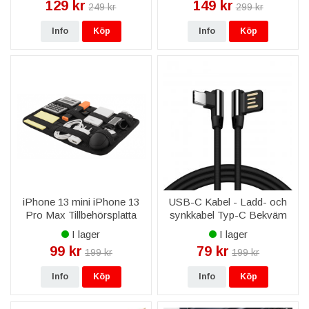
129 kr
149 kr
249 kr
299 kr
Info
Köp
Info
Köp
iPhone 13 mini iPhone 13
USB-C Kabel - Ladd- och
Pro Max Tillbehörsplatta
synkkabel Typ-C Bekväm
med elastiska band, 1 fack -
Utformning - Svart
I lager
I lager
Svart
99 kr
79 kr
199 kr
199 kr
Info
Köp
Info
Köp