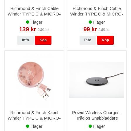
Richmond & Finch Cable
Richmond & Finch Cable
Winder TYPE C & MICRO-
Winder TYPE C & MICRO-
USB - Kamouflage
USB - Vit Marmor
I lager
I lager
139 kr
99 kr
249 kr
249 kr
Info
Köp
Info
Köp
Richmond & Finch Kabel
Powie Wireless Charger -
Winder TYPE C & MICRO-
Trådlös Snabbladdare
USB - Rosa Marmor
I lager
I lager