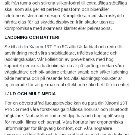
allt från tunna och stilrena silikonfodral till extra tåliga stöttåliga
skal, som alla ger ett perfekt passform och bibehåller
telefonens slimmade design. Komplettera med skärmskydd i
härdat glas för att skydda displayen från skador utan att
kompromissa med skärmens klarhet eller pekrespons.
LADDNING OCH BATTERI
Se till att din Xiaomi 13T Pro 5G alltid är laddad och redo för
användning med våra snabbladdare, trådlösa laddare och
laddningskablar. Vår kollektion av powerbanks med hög
kapacitet ger extra batteritid när du är på språng, medan våra
väggladdare och bil-laddare erbjuder snabb och säker laddning
både hemma och på resande fot. Alla laddningsprodukter är
optimerade för att ge maximal effekt och säkerhet för din enhet.
LJUD OCH MULTIMEDIA
För en oöverträffad ljudupplevelse kan du para din Xiaomi 13T
Pro 5G med våra förstklassiga trådlösa hörlurar och Bluetooth-
högtalare. Njut av klart ljud med djup bas och hög upplösning
för musik, filmer och samtal. Våra hörlurar har ergonomiska
utformningar för långvarig komfort, och våra högtalare
levererar ett kraftfullt och balanserat ljud oavsett var du befinner