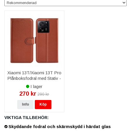
Xiaomi 13T/Xiaomi 13T Pro
Plånboksfodral med Stativ -
Brun
I lager
270 kr
290 kr
Info
Köp
VIKTIGA TILLBEHÖR:
Skyddande fodral och skärmskydd i härdat glas