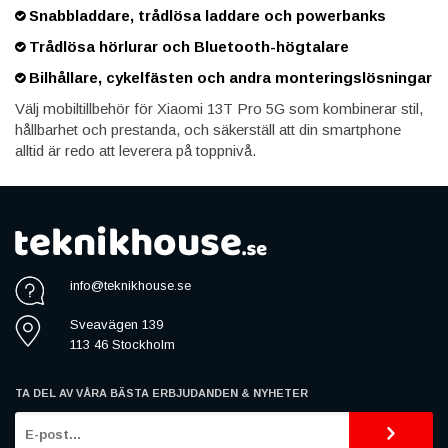
Snabbladdare, trådlösa laddare och powerbanks
Trådlösa hörlurar och Bluetooth-högtalare
Bilhållare, cykelfästen och andra monteringslösningar
Välj mobiltillbehör för Xiaomi 13T Pro 5G som kombinerar stil,
hållbarhet och prestanda, och säkerställ att din smartphone
alltid är redo att leverera på toppnivå.
info@teknikhouse.se
Sveavägen 139
113 46 Stockholm
TA DEL AV VÅRA BÄSTA ERBJUDANDEN & NYHETER