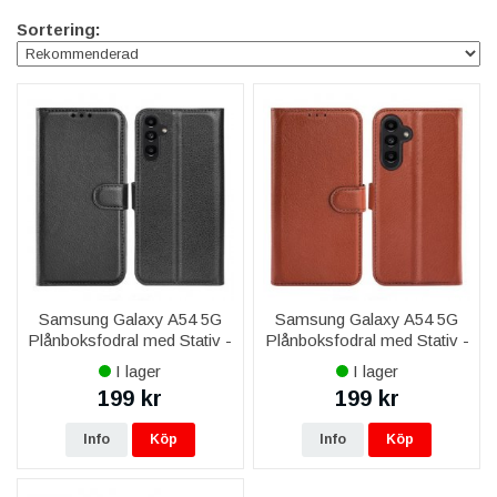
Sortering:
Samsung Galaxy A54 5G
Samsung Galaxy A54 5G
Plånboksfodral med Stativ -
Plånboksfodral med Stativ -
Svart
Brun
I lager
I lager
199 kr
199 kr
Info
Köp
Info
Köp