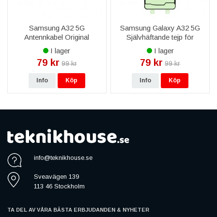
Galaxy A32 5G?
Alla delar är modellspecifika för Samsung Galaxy Samsung
Galaxy A32 5G och funktionstestade före leverans.
Samsung A32 5G
Samsung Galaxy A32 5G
Antennkabel Original
Självhäftande tejp för
Ingår garanti?
Baksida
Ja, livstidsgaranti på reservdelen, fri frakt över 999 kr och
I lager
I lager
leverans 1–3 vardagar.
79 kr
79 kr
99 kr
99 kr
Kan ni montera delen åt mig?
Info
Köp
Info
Köp
Ja, via vår mobilreparation byter vi skärm, batteri och baksida
på Samsung Galaxy Samsung Galaxy A32 5G.
info@teknikhouse.se
Sveavägen 139
113 46 Stockholm
TA DEL AV VÅRA BÄSTA ERBJUDANDEN & NYHETER