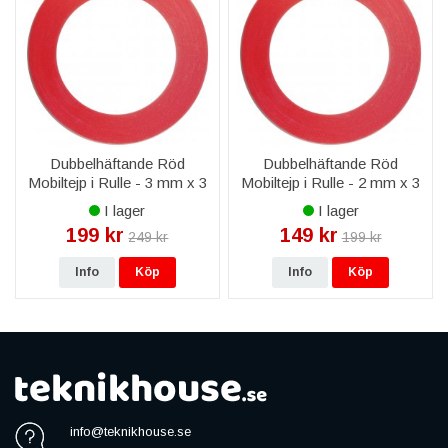
mobilreservdelar
.
Vanliga frågor om Samsung Galaxy A7 SM-A700
reservdelar
Vilka skärmar finns till Samsung Galaxy A7 SM-A700?
Vi lagerför original Service Pack-skärm med AMOLED samt
prisvärda alternativ, funktionstestad för bild och touch innan
leverans.
Dubbelhäftande Röd
Dubbelhäftande Röd
Mobiltejp i Rulle - 3 mm x 3
Mobiltejp i Rulle - 2 mm x 3
Har ni batteri till Samsung Galaxy A7 SM-A700?
M
M
I lager
I lager
Ja, vi har batteri till Samsung Galaxy A7 SM-A700 med full
199 kr
149 kr
kapacitet, redo att monteras.
249 kr
199 kr
Passar delarna exakt min Samsung Galaxy A7 SM-A700?
Info
Köp
Info
Köp
Alla delar är modellspecifika för Samsung Galaxy A7 SM-A700
och funktionstestade före leverans.
Ingår garanti?
Ja, livstidsgaranti på reservdelen, fri frakt över 999 kr och
leverans 1–3 vardagar.
Kan ni montera delen åt mig?
Ja, via vår mobilreparation byter vi skärm, batteri och baksida
info@teknikhouse.se