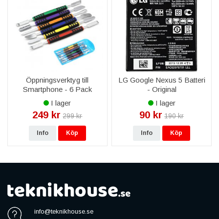
Öppningsverktyg till
LG Google Nexus 5 Batteri
Smartphone - 6 Pack
- Original
I lager
I lager
249 kr
90 kr
299 kr
190 kr
Info
Köp
Info
Köp
info@teknikhouse.se