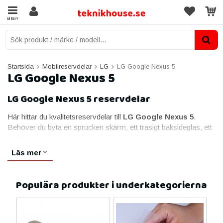
MENY
Startsida
Mobilreservdelar
LG
LG Google Nexus 5
LG Google Nexus 5
LG Google Nexus 5 reservdelar
Här hittar du kvalitetsreservdelar till
LG Google Nexus 5
.
Behöver du byta en sprucken skärm, ett trasigt baksideglas, ett
trött batteri eller en laddkontakt? Vi har delen – funktionstestad, i
lager och redo att monteras. Alla delar passar specifikt LG
Läs mer
Google Nexus 5 och skickas med snabb leverans och
livstidsgaranti.
Populära produkter i underkategorierna
Skärmar till LG Google Nexus 5
Skärmen är den vanligaste reservdelen. Till LG Google Nexus 5
erbjuder vi skärm i originalkvalitet med skarp bild och responsiv
touch, funktionstestad innan leverans.