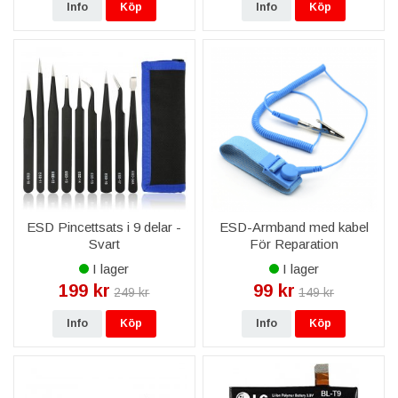
Info
Köp
Info
Köp
ESD Pincettsats i 9 delar -
ESD-Armband med kabel
Svart
För Reparation
I lager
I lager
199 kr
99 kr
249 kr
149 kr
Info
Köp
Info
Köp