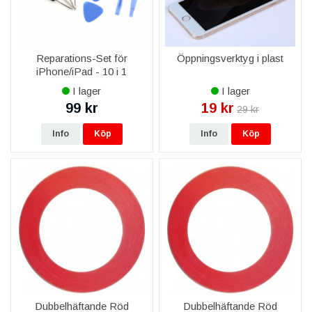
Reparations-Set för
Öppningsverktyg i plast
iPhone/iPad - 10 i 1
I lager
I lager
99 kr
19 kr
29 kr
Info
Köp
Info
Köp
Dubbelhäftande Röd
Dubbelhäftande Röd