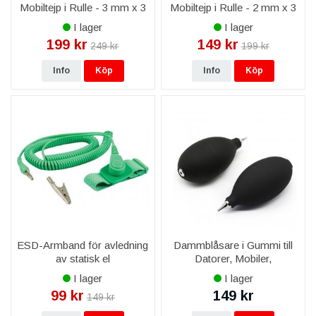
Mobiltejp i Rulle - 3 mm x 3
Mobiltejp i Rulle - 2 mm x 3
M
M
I lager
I lager
199 kr
149 kr
249 kr
199 kr
Info
Köp
Info
Köp
ESD-Armband för avledning
Dammblåsare i Gummi till
av statisk el
Datorer, Mobiler,
Kameralins
I lager
I lager
99 kr
149 kr
149 kr