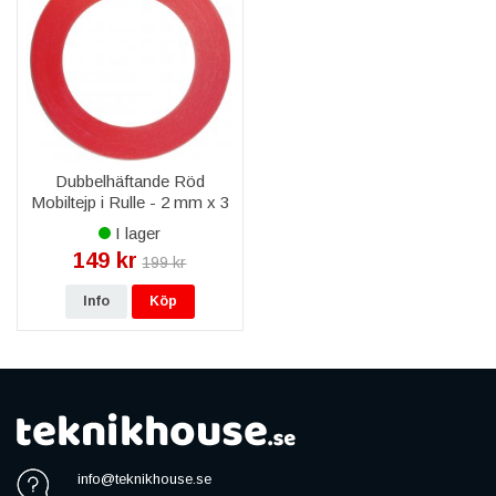
Dubbelhäftande Röd
Mobiltejp i Rulle - 2 mm x 3
M
I lager
149 kr
199 kr
Info
Köp
info@teknikhouse.se