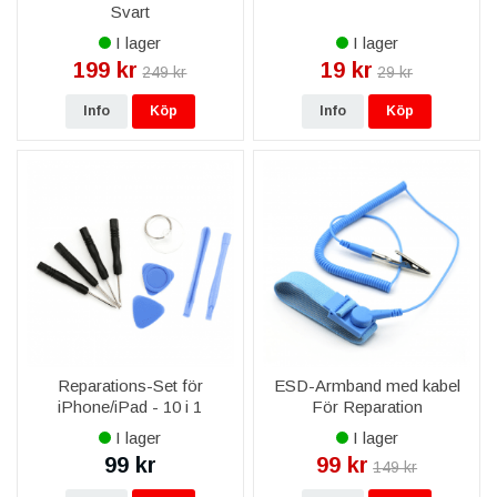
Svart
I lager
I lager
199 kr
19 kr
249 kr
29 kr
Info
Köp
Info
Köp
Reparations-Set för
ESD-Armband med kabel
iPhone/iPad - 10 i 1
För Reparation
I lager
I lager
99 kr
99 kr
149 kr