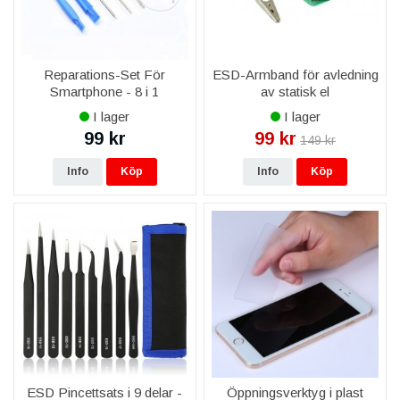
Ja, via vår mobilreparation byter vi skärm, batteri och baksida
på Samsung Galaxy Xcover 2 S7710.
Reparations-Set För
ESD-Armband för avledning
Smartphone - 8 i 1
av statisk el
I lager
I lager
99 kr
99 kr
149 kr
Info
Köp
Info
Köp
ESD Pincettsats i 9 delar -
Öppningsverktyg i plast