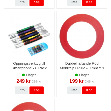
Info
Köp
Info
Köp
Öppningsverktyg till
Dubbelhäftande Röd
Smartphone - 6 Pack
Mobiltejp i Rulle - 3 mm x 3
M
I lager
I lager
249 kr
199 kr
299 kr
249 kr
Info
Köp
Info
Köp