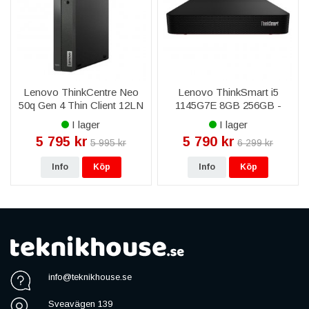
Lenovo ThinkCentre Neo
Lenovo ThinkSmart i5
50q Gen 4 Thin Client 12LN
1145G7E 8GB 256GB -
I3-1215U 256 GB Windows
Windows 10 Pro
I lager
I lager
11 Pro
5 795 kr
5 790 kr
5 995 kr
6 299 kr
Info
Köp
Info
Köp
info@teknikhouse.se
Sveavägen 139