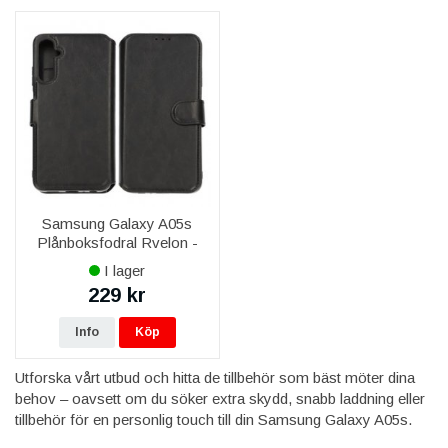
säkerställa att din enhet alltid är redo att användas, oavsett var
du befinner dig. För en förbättrad ljudupplevelse finns även
kompatibla hörlurar och ljudtillbehör som ger tydliga samtal och
fylligt ljud vid musiklyssning.
Samsung Galaxy A05s
Plånboksfodral Rvelon -
Svart
I lager
229 kr
Info
Köp
Utforska vårt utbud och hitta de tillbehör som bäst möter dina
behov – oavsett om du söker extra skydd, snabb laddning eller
tillbehör för en personlig touch till din Samsung Galaxy A05s.