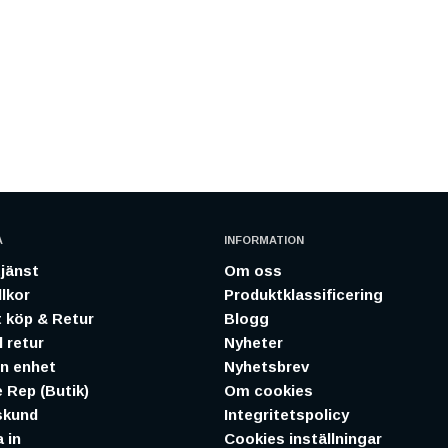
A
INFORMATION
jänst
Om oss
lkor
Produktklassificering
 köp & Retur
Blogg
 retur
Nyheter
in enhet
Nyhetsbrev
 Rep (Butik)
Om cookies
skund
Integritetspolicy
 in
Cookies inställningar