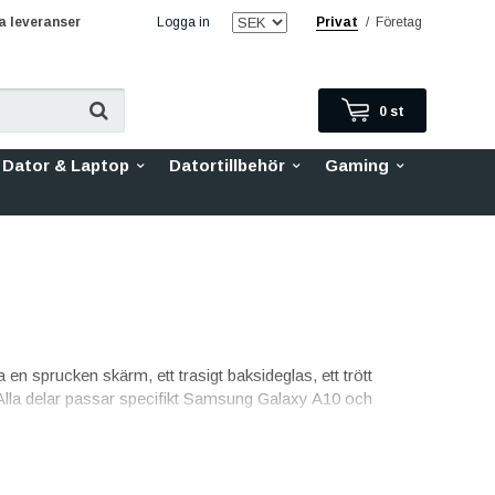
 leveranser
Logga in
Privat
/
Företag
0
st
Dator & Laptop
Datortillbehör
Gaming
 en sprucken skärm, ett trasigt baksideglas, ett trött
s. Alla delar passar specifikt Samsung Galaxy A10 och
lkvalitet med skarp bild och pålitlig touch. Varje