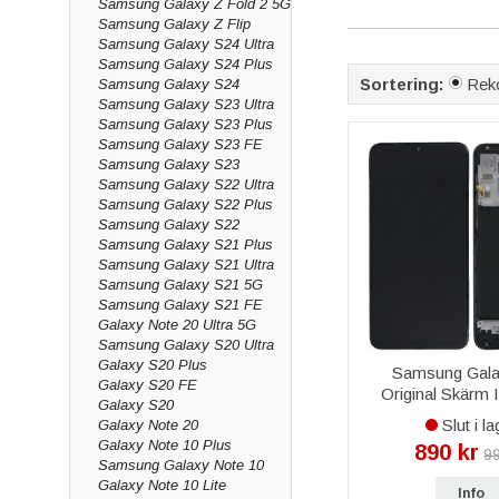
Samsung Galaxy Z Fold 2 5G
skärm funktionstesta
Samsung Galaxy Z Flip
Samsung Galaxy S24 Ultra
Baksida, glas & 
Samsung Galaxy S24 Plus
Sortering:
Rek
Samsung Galaxy S24
Har baksidan sprucki
Samsung Galaxy S23 Ultra
Galaxy A10 eller inför
Samsung Galaxy S23 Plus
Samsung Galaxy S23 FE
Batteri & smådel
Samsung Galaxy S23
Samsung Galaxy S22 Ultra
Ett
nytt batteri
ger 
Samsung Galaxy S22 Plus
antenner och tejp – a
Samsung Galaxy S22
Varför köpa res
Samsung Galaxy S21 Plus
Samsung Galaxy S21 Ultra
Samsung Galaxy S21 5G
Vi är grossist med eg
Samsung Galaxy S21 FE
999 kr
, snabb levera
Galaxy Note 20 Ultra 5G
Vanliga frågor 
Samsung Galaxy S20 Ultra
Galaxy S20 Plus
Samsung Gala
Vilka skärmar finn
Galaxy S20 FE
Original Skärm
Vi lagerför skärm i o
Galaxy S20
Display - S
Slut i la
Galaxy Note 20
Har ni batteri til
Galaxy Note 10 Plus
890 kr
99
Ja, vi har batteri ti
Samsung Galaxy Note 10
Galaxy Note 10 Lite
Info
Passar delarna e