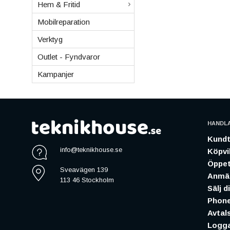
Hem & Fritid
Mobilreparation
Verktyg
Outlet - Fyndvaror
Kampanjer
HANDL
Kundt
info@teknikhouse.se
Köpvil
Öppet
Sveavägen 139
Anmäl
113 46 Stockholm
Sälj d
Phone
Avtal
Logga