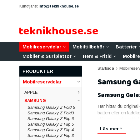
Kundtjänst
info@teknikhouse.se
Mobilreservdelar
Mobiltillbehör
Batterier
Mobiler & Surfplattor
Hem & Fritid
Mobilr
Startsida
Mobilreser
PRODUKTER
Samsung Ga
Mobilreservdelar
APPLE
Samsung Galax
SAMSUNG
Här hittar du original
Samsung Galaxy Z Fold 5
batteri eller en ladd
Samsung Galaxy Z Fold3
Samsung Galaxy Z Flip 6
skickas med snabb le
Samsung Galaxy Z Flip 5
Skärmar till Sam
Läs mer
Samsung Galaxy Z Flip 4
Samsung Galaxy Z Flip 3
Skärmen är den vanlig