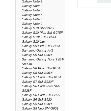
Galaxy Note 9
Alla delar är modell
Galaxy Note 8
Galaxy Note 5
Ingår garanti?
Galaxy Note 4
Ja, livstidsgaranti p
Galaxy Note 3
Galaxy Note 2
Kan ni montera de
Galaxy S10 SM-G973F
Ja, via vår mobilrep
Galaxy S10 Plus SM-G975F
Galaxy S10e SM-G970F
Galaxy S10 Lite
Galaxy S9 Plus SM-G965F
Samsung Galaxy A42
Galaxy S9 SM-G960F
Samsung Galaxy Note 3 (GT-
N9005)
Galaxy S8 Plus SM-G955F
Galaxy S8 SM-G950F
Galaxy S7 Edge SM-G935F
Galaxy S7 SM-G930F
Galaxy S6 Edge Plus SM-
G928F
Galaxy S6 Edge SM-G925
Galaxy S6 SM-G920
Galaxy S5 SM-G900
Galaxy S5 Neo SM-G903