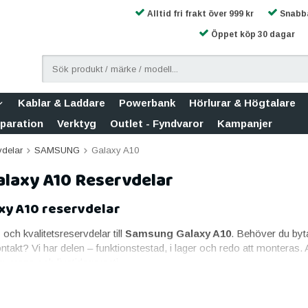
Alltid fri frakt över 999 kr
Snabba
Öppet köp 30 dagar
Kablar & Laddare
Powerbank
Hörlurar & Högtalare
eparation
Verktyg
Outlet - Fyndvaror
Kampanjer
vdelar
SAMSUNG
Galaxy A10
laxy A10 Reservdelar
y A10 reservdelar
- och kvalitetsreservdelar till
Samsung Galaxy A10
. Behöver du byta
kontakt? Vi har delen – funktionstestad, i lager och redo att montera
verans och livstidsgaranti.
sung Galaxy A10
aste reservdelen. Till Samsung Galaxy A10 erbjuder vi skärm i origina