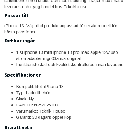
laddtillbehör med snabb och stabil laddning. I lager med snabb
leverans och trygg handel hos Teknikhouse.
Passar till
iPhone 13. Välj alltid produkt anpassad för exakt modell för
bästa passform.
Det här ingår
1 st iphone 13 mini iphone 13 pro max apple 12w usb
strömadapter mgn03zm/a original
Funktionstestad och kvalitetskontrollerad innan leverans
Specifikationer
Kompatibilitet: iPhone 13
Typ: Laddtillbehör
Skick: Ny
EAN: 0194252025109
Varumärke: Teknik House
Garanti: 30 dagars öppet köp
Bra att veta