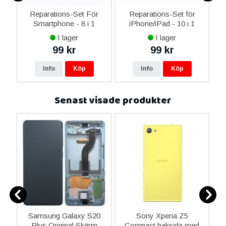
ne
Reparations-Set För
Reparations-Set för
14
Smartphone - 8 i 1
iPhone/iPad - 10 i 1
M
ax
I lager
I lager
ne
99 kr
99 kr
16
Info
Köp
Info
Köp
Senast visade produkter
3
Samsung Galaxy S20
Sony Xperia Z5
Plus Original Skärm
Compact baksida med