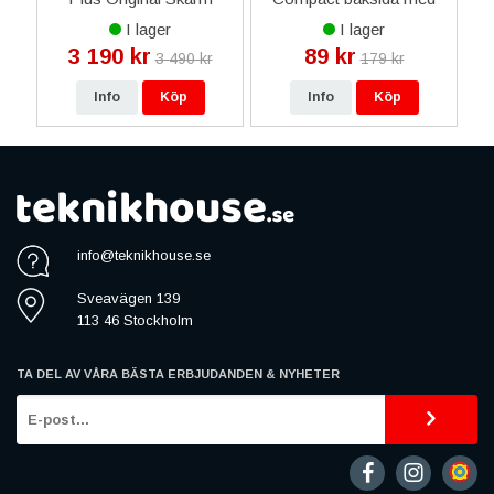
Display Glas Dynamic
tejp - Gul
L
I lager
I lager
Amoled 2X - Blå Moln
3 190 kr
89 kr
3 490 kr
179 kr
Info
Köp
Info
Köp
info@teknikhouse.se
Sveavägen 139
113 46 Stockholm
TA DEL AV VÅRA BÄSTA ERBJUDANDEN & NYHETER