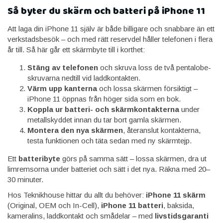
Så byter du skärm och batteri på iPhone 11
Att laga din iPhone 11 själv är både billigare och snabbare än ett
verkstadsbesök – och med rätt reservdel håller telefonen i flera
år till. Så här går ett skärmbyte till i korthet:
Stäng av telefonen
och skruva loss de två pentalobe-
skruvarna nedtill vid laddkontakten.
Värm upp kanterna
och lossa skärmen försiktigt –
iPhone 11 öppnas från höger sida som en bok.
Koppla ur batteri- och skärmkontakterna
under
metallskyddet innan du tar bort gamla skärmen.
Montera den nya skärmen
, återanslut kontakterna,
testa funktionen och täta sedan med ny skärmtejp.
Ett
batteribyte
görs på samma sätt – lossa skärmen, dra ut
limremsorna under batteriet och sätt i det nya. Räkna med 20–
30 minuter.
Hos Teknikhouse hittar du allt du behöver:
iPhone 11 skärm
(Original, OEM och In-Cell),
iPhone 11 batteri
, baksida,
kameralins, laddkontakt och smådelar – med
livstidsgaranti