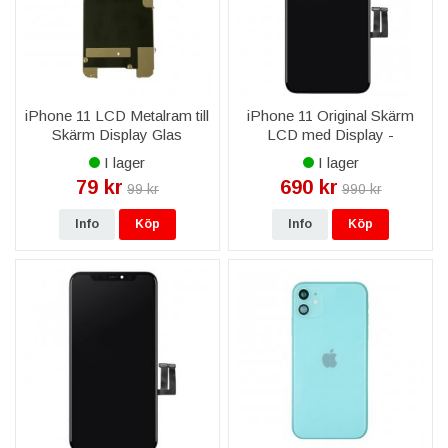
iPhone 11 LCD Metalram till
iPhone 11 Original Skärm
Skärm Display Glas
LCD med Display -
Livstidsgaranti
I lager
I lager
79 kr
690 kr
99 kr
990 kr
Info
Köp
Info
Köp