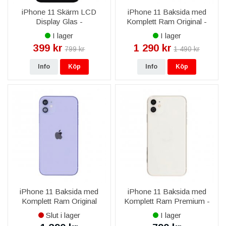
iPhone 11 Skärm LCD
iPhone 11 Baksida med
Display Glas -
Komplett Ram Original -
Livstidsgaranti - Svart
Grön
I lager
I lager
399 kr
1 290 kr
799 kr
1 490 kr
Info
Köp
Info
Köp
iPhone 11 Baksida med
iPhone 11 Baksida med
Komplett Ram Original
Komplett Ram Premium -
OEM - Violett
Vit
Slut i lager
I lager