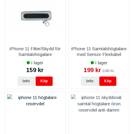
iPhone 11 Filter/Skydd för
iPhone 11 Samtalshögtalare
Samtalshögalare
med Sensor Flexkabel
Komplett
I lager
I lager
159 kr
199 kr
249 kr
Info
Köp
Info
Köp