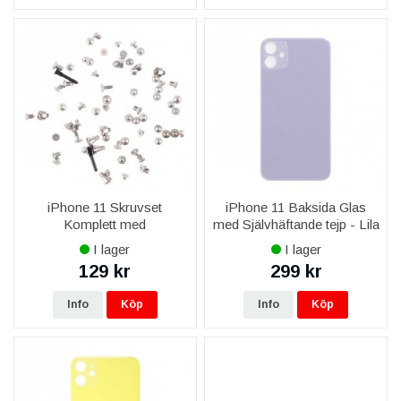
iPhone 11 Skruvset
iPhone 11 Baksida Glas
Komplett med
med Självhäftande tejp - Lila
Bottenskruvar - Svart
I lager
I lager
129 kr
299 kr
Info
Köp
Info
Köp