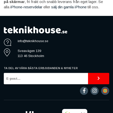
på skärmar
, fri frakt och snabb leverans från eget lager. Se
alla
iPhone-reservdelar
eller
sälj din gamla iPhone
till oss.
info@teknikhouse.se
Sveavägen 139
113 46 Stockholm
TA DEL AV VÅRA BÄSTA ERBJUDANDEN & NYHETER