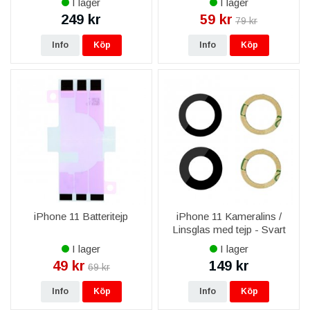
I lager
I lager
249 kr
59 kr
79 kr
Info
Köp
Info
Köp
iPhone 11 Batteritejp
iPhone 11 Kameralins /
Linsglas med tejp - Svart
I lager
I lager
49 kr
149 kr
69 kr
Info
Köp
Info
Köp