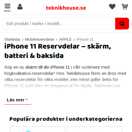
MENY
Startsida
Mobilreservdelar
APPLE
iPhone 11
iPhone 11 Reservdelar – skärm,
batteri & baksida
Köp en ny
skärm till din iPhone 11
i vårt sortiment med
högkvalitativa reservdelar! Hos Teknikhouse finns en drös med
olika reservdelar för olika mobiler, inte minst gäller detta för
iPhone 11 som blev en megasuccé för Apple. Telefonen var
liten nog att passa för de flesta händer, dessutom hade den
tilltalande form och kristallklar display. Med ljud, bluetooth,
Läs mer
trådlöst internet och en uppsättning kameror som är bland de
bästa på marknaden fanns det inte mycket att klaga på. Men
precis som med all teknik så finns det begränsningar. Har man
Populära produkter i underkategorierna
råkat tappa mobilen, fått in partiklar i någon öppning i mobilen
eller på annat sätt skadat den gör man bäst i att reparera den.