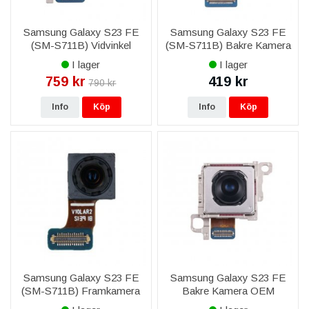
Samsung Galaxy S23 FE
Samsung Galaxy S23 FE
(SM-S711B) Vidvinkel
(SM-S711B) Bakre Kamera
Bakre Kamera 50MP
8MP Telephoto Original
I lager
I lager
Original
759 kr
419 kr
790 kr
Info
Köp
Info
Köp
Samsung Galaxy S23 FE
Samsung Galaxy S23 FE
(SM-S711B) Framkamera
Bakre Kamera OEM
10MP Original