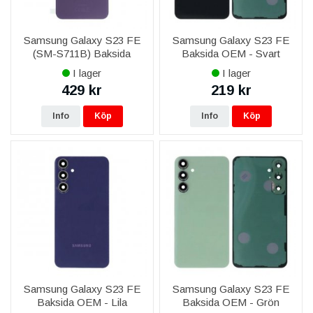
Alla delar är modellspecifika för Samsung Galaxy Samsung
Galaxy S23 FE och funktionstestade före leverans.
Samsung Galaxy S23 FE
Samsung Galaxy S23 FE
Ingår garanti?
(SM-S711B) Baksida
Baksida OEM - Svart
Ja, livstidsgaranti på reservdelen, fri frakt över 999 kr och
Original - Lila
leverans 1–3 vardagar.
I lager
I lager
429 kr
219 kr
Kan ni montera delen åt mig?
Ja, via vår mobilreparation byter vi skärm, batteri och baksida
Info
Köp
Info
Köp
på Samsung Galaxy Samsung Galaxy S23 FE.
Samsung Galaxy S23 FE
Samsung Galaxy S23 FE
Baksida OEM - Lila
Baksida OEM - Grön