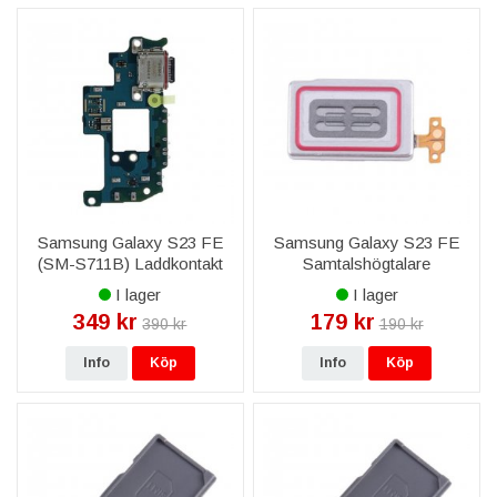
Samsung Galaxy S23 FE
Samsung Galaxy S23 FE
(SM-S711B) Laddkontakt
Samtalshögtalare
Original
I lager
I lager
349 kr
179 kr
390 kr
190 kr
Info
Köp
Info
Köp