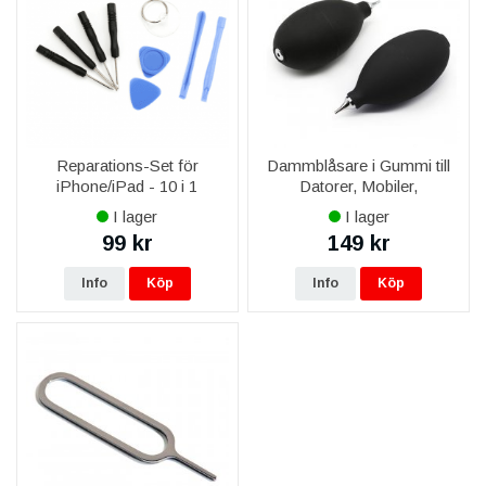
Reparations-Set för
Dammblåsare i Gummi till
iPhone/iPad - 10 i 1
Datorer, Mobiler,
Kameralins
I lager
I lager
99 kr
149 kr
Info
Köp
Info
Köp