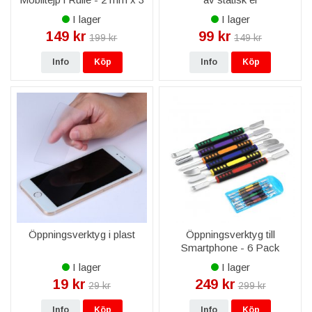
M
I lager
I lager
149 kr
99 kr
199 kr
149 kr
Info
Köp
Info
Köp
Öppningsverktyg i plast
Öppningsverktyg till
Smartphone - 6 Pack
I lager
I lager
19 kr
249 kr
29 kr
299 kr
Info
Köp
Info
Köp