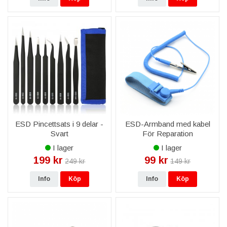
ESD Pincettsats i 9 delar -
ESD-Armband med kabel
Svart
För Reparation
I lager
I lager
199 kr
99 kr
249 kr
149 kr
Info
Köp
Info
Köp