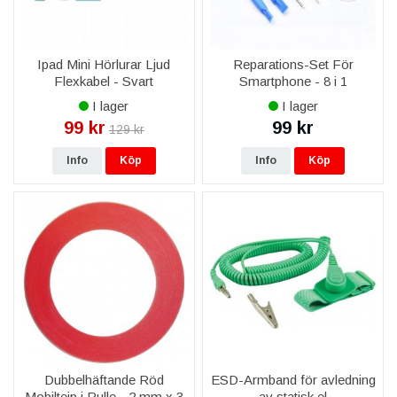
Ipad Mini Hörlurar Ljud
Reparations-Set För
Flexkabel - Svart
Smartphone - 8 i 1
I lager
I lager
99 kr
99 kr
129 kr
Info
Köp
Info
Köp
Dubbelhäftande Röd
ESD-Armband för avledning
Mobiltejp i Rulle - 2 mm x 3
av statisk el