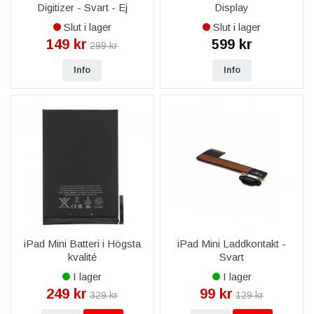
Digitizer - Svart - Ej
Display
Komplett
Slut i lager
Slut i lager
149 kr
599 kr
299 kr
Info
Info
iPad Mini Batteri i Högsta
iPad Mini Laddkontakt -
kvalité
Svart
I lager
I lager
249 kr
99 kr
329 kr
129 kr