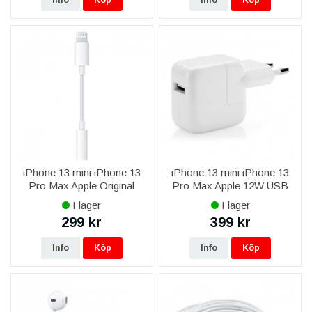
Info
Köp
Info
Köp
iPhone 13 mini iPhone 13
iPhone 13 mini iPhone 13
Pro Max Apple Original
Pro Max Apple 12W USB
Lightning till 3,5 mm-adapter
Strömadapter MGN03ZM/A
I lager
I lager
för hörlurar
Original
299 kr
399 kr
Info
Köp
Info
Köp