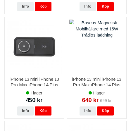
Info
Köp
Info
Köp
iPhone 13 mini iPhone 13
iPhone 13 mini iPhone 13
Pro Max iPhone 14 Plus
Pro Max iPhone 14 Plus
iPhone 14 Pro Max iPhone
iPhone 14 Pro Max iPhone
I lager
I lager
15 Plus iPhone 15 Pro Max
15 Plus iPhone 15 Pro Max
450 kr
649 kr
699 kr
iPhone 16 Plus iPhone 16
Baseus Magnetisk
Pro
Mobilhållare
Info
Köp
Info
Köp