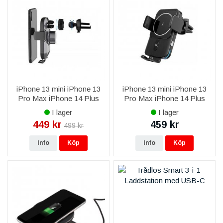
iPhone 13 mini iPhone 13
iPhone 13 mini iPhone 13
Pro Max iPhone 14 Plus
Pro Max iPhone 14 Plus
iPhone 14 Pro Max iPhone
iPhone 14 Pro Max iPhone
I lager
I lager
15 Plus iPhone 15 Pro Max
15 Plus iPhone 15 Pro Max
449 kr
459 kr
499 kr
iPhone 16 Plus iPhone 16
iPhone 16 Plus iPhone 16
Pro
Pro
Info
Köp
Info
Köp