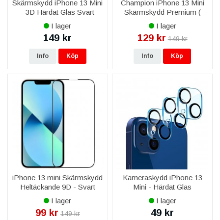
Skärmskydd iPhone 13 Mini
Champion iPhone 13 Mini
- 3D Härdat Glas Svart
Skärmskydd Premium (
Transparent )
I lager
I lager
149 kr
129 kr
149 kr
Info
Köp
Info
Köp
iPhone 13 mini Skärmskydd
Kameraskydd iPhone 13
Heltäckande 9D - Svart
Mini - Härdat Glas
I lager
I lager
99 kr
49 kr
149 kr