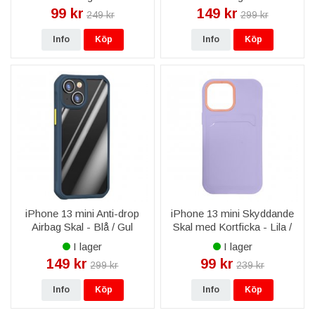
Magsafe Korthållare i läder
99 kr
149 kr
249 kr
299 kr
till iPhone 15/14/13/12
modeller -
Info
Köp
Info
Köp
iPhone 13 mini Anti-drop
iPhone 13 mini Skyddande
Airbag Skal - Blå / Gul
Skal med Kortficka - Lila /
Rosa
I lager
I lager
149 kr
99 kr
299 kr
239 kr
Info
Köp
Info
Köp