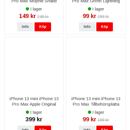
Pro Max Mophie Snabb
Pro Max Griffin Lightning
USB-C till Lightning 1m
Billaddare 12W
I lager
I lager
Laddningskabel - Vit
Ultrakompakt
149 kr
99 kr
249 kr
299 kr
Info
Köp
Info
Köp
iPhone 13 mini iPhone 13
iPhone 13 mini iPhone 13
Pro Max Apple Original
Pro Max Tillbehörsplatta
Lightning kabel till USB-C
med elastiska band, 1 fack -
I lager
I lager
1M MQGJ2ZM/A
Svart
399 kr
99 kr
199 kr