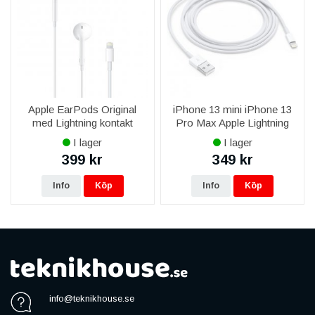
Apple EarPods Original
iPhone 13 mini iPhone 13
med Lightning kontakt
Pro Max Apple Lightning
MMTN2ZM/A
USB-Kabel 1M Original
I lager
I lager
MXLY2ZM/A - Vit
399 kr
349 kr
Info
Köp
Info
Köp
info@teknikhouse.se