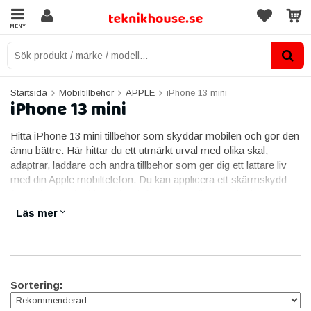
MENY
Startsida
Mobiltillbehör
APPLE
iPhone 13 mini
iPhone 13 mini
Hitta iPhone 13 mini tillbehör som skyddar mobilen och gör den
ännu bättre. Här hittar du ett utmärkt urval med olika skal,
adaptrar, laddare och andra tillbehör som ger dig ett lättare liv
med din Apple mobiltelefon. Du kan applicera ett skärmskydd
för att bättre skydda mobiltelefonen mot diverse skador, men
även rätt sorts skal kan minimera riskerna för repor och törner.
Läs mer
Här är vi stolta över att erbjuda ett brett spektrum med varor
som täcker så många riskfaktorer som möjligt. Förutom de rent
praktiska möjligheterna så har vi även olika material och visuella
stilar bland skalen, inte alla vill gå omkring med en vit eller svart
kloss i fickan och många av våra skal både skyddar och ser
Sortering:
extra läckra ut.