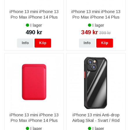
iPhone 13 mini iPhone 13
iPhone 13 mini iPhone 13
Pro Max iPhone 14 Plus
Pro Max iPhone 14 Plus
iPhone 14 Pro Max iPhone
iPhone 14 Pro Max iPhone
I lager
I lager
15 Plus iPhone 15 Pro Max
15 Plus iPhone 15 Pro Max
490 kr
349 kr
399 kr
RV Magsafe Powerbank
iPhone 16 Plus iPhone 16
1000
Pro
Info
Köp
Info
Köp
iPhone 13 mini iPhone 13
iPhone 13 mini Anti-drop
Pro Max iPhone 14 Plus
Airbag Skal - Svart / Röd
iPhone 14 Pro Max
I lager
I lager