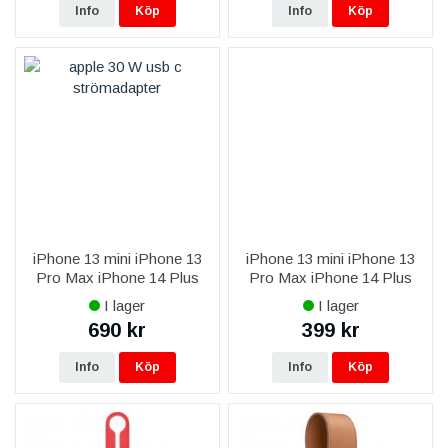
Info
Köp
Info
Köp
iPhone 13 mini iPhone 13
iPhone 13 mini iPhone 13
Pro Max iPhone 14 Plus
Pro Max iPhone 14 Plus
iPhone 14 Pro Max iPhone
iPhone 14 Pro Max Apple
I lager
I lager
15 Plus iPhone 15 Pro Max
Original USB-C till
690 kr
399 kr
Apple 30W USB-C
Lightning-kabel 2M
MW2G3ZM/A Str
MKQ42ZM/A - Vit
Info
Köp
Info
Köp