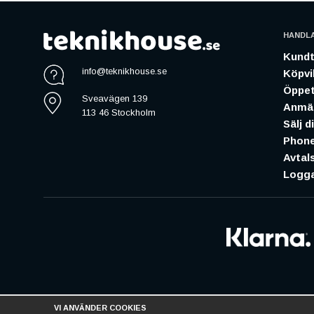
HANDL
Kundt
info@teknikhouse.se
Köpvil
Öppet
Sveavägen 139
Anmäl
113 46 Stockholm
Sälj d
Phone
Avtal
Logga
VI ANVÄNDER COOKIES