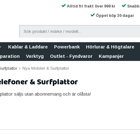
Alltid fri frakt över 999 kr
Snabba
Öppet köp 30 dagar
Kablar & Laddare
Powerbank
Hörlurar & Högtalare
eparation
Verktyg
Outlet - Fyndvaror
Kampanjer
urfplattor
Nya Mobiler & Surfplattor
lefoner & Surfplattor
fplattor säljs utan abonnemang och är olåsta!