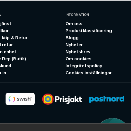
A
INFORMATION
jänst
Om oss
lkor
Produktklassificering
 köp & Retur
Blogg
 retur
Nyheter
in enhet
Nyhetsbrev
 Rep (Butik)
Om cookies
skund
Integritetspolicy
 in
Cookies inställningar