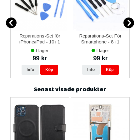
0
Reparations-Set för
Reparations-Set För
ed
iPhone/iPad - 10 i 1
Smartphone - 8 i 1
M
m
I lager
I lager
99 kr
99 kr
Info
Köp
Info
Köp
Senast visade produkter