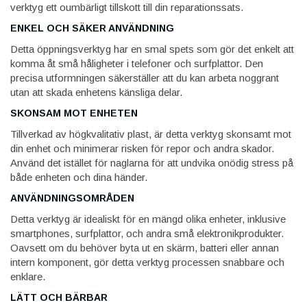
verktyg ett oumbärligt tillskott till din reparationssats.
ENKEL OCH SÄKER ANVÄNDNING
Detta öppningsverktyg har en smal spets som gör det enkelt att
komma åt små håligheter i telefoner och surfplattor. Den
precisa utformningen säkerställer att du kan arbeta noggrant
utan att skada enhetens känsliga delar.
SKONSAM MOT ENHETEN
Tillverkad av högkvalitativ plast, är detta verktyg skonsamt mot
din enhet och minimerar risken för repor och andra skador.
Använd det istället för naglarna för att undvika onödig stress på
både enheten och dina händer.
ANVÄNDNINGSOMRÅDEN
Detta verktyg är idealiskt för en mängd olika enheter, inklusive
smartphones, surfplattor, och andra små elektronikprodukter.
Oavsett om du behöver byta ut en skärm, batteri eller annan
intern komponent, gör detta verktyg processen snabbare och
enklare.
LÄTT OCH BÄRBAR