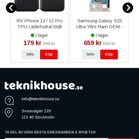
o
RV iPhone 12 / 12 Pro
Samsung Galaxy S23
et
TPU Läderfodral Ställ
Ultra Yttre Ram OEM -
U
Minificka - Svart
Guld
I lager
I lager
179 kr
659 kr
199 kr
690 kr
Info
Köp
Info
Köp
info@teknikhouse.se
Sveavägen 139
113 46 Stockholm
TA DEL AV VÅRA BÄSTA ERBJUDANDEN & NYHETER