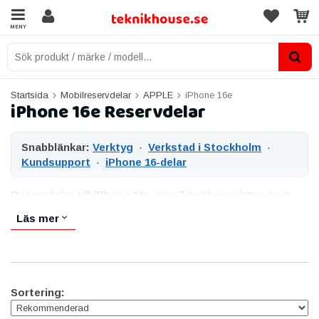
MENY
Startsida
Mobilreservdelar
APPLE
iPhone 16e
iPhone 16e Reservdelar
Snabblänkar:
Verktyg
·
Verkstad i Stockholm
·
Kundsupport
·
iPhone 16-delar
Reservdelar till iPhone 16e.
Hos Teknikhouse hittar du ett
noga kvalitetstestat sortiment av reservdelar till iPhone 16e –
Läs mer
skärmar, laddkontakter, kameror, högtalare, sensorer och
smådelar. Vi levererar både äkta originaldelar och prisvärda
alternativ av hög kvalitet, så att du kan välja rätt del för just din
reparation och budget. iPhone 16e lanserades 2025 som
Apples prisvärda modell, och vi har delar på lager för snabb
Sortering:
leverans.