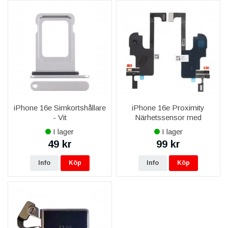
iPhone 16e Simkortshållare
iPhone 16e Proximity
- Vit
Närhetssensor med
Flexkabel OEM
I lager
I lager
49 kr
99 kr
Info
Köp
Info
Köp