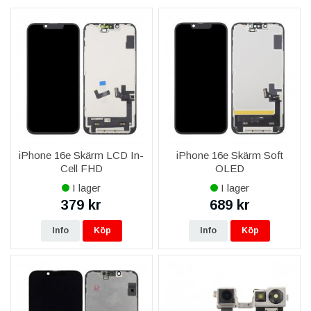
Skärmar till iPhone 16e – så väljer du rätt
Till iPhone 16e finns tre skärmtyper.
In-Cell / LCD
är det mest
prisvärda valet för vardagsbruk med snabb touch och tunn
konstruktion.
Soft OLED
är ett prisvärt OLED-alternativ med
flexibel panel och djup svärta.
OLED Original
ger äkta Apple-
OLED i originalklass med perfekt färg, svärta och hög
ljusstyrka. Alla skärmar levereras som kompletta moduler med
glas, panel och digitizer – redo att montera.
Laddning, kamera, ljud och smådelar
iPhone 16e Skärm LCD In-
iPhone 16e Skärm Soft
Laddar telefonen dåligt är det oftast
laddkontaktens
Cell FHD
OLED
flexkabel
som behöver bytas – finns i svart och vit. Suddiga
I lager
I lager
selfies åtgärdas med en ny
framkamera
, och släcks inte
379 kr
689 kr
skärmen vid samtal byter du
närhetssensorn (proximity)
. Vi
har även
nedre högtalare
,
samtalshögtalare
,
Info
Köp
Info
Köp
strömknapp-flex
,
vibrator (Taptic Engine)
och
simkortshållare
i svart och vit till iPhone 16e.
Så väljer du rätt reservdel
Utgå från symptomet: trasig bild/glas = skärm, laddproblem =