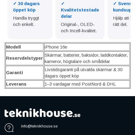
✓ 30 dagars
✓
✓ Svensk
öppet köp
Kvalitetstestade
kundsupp
delar
Handla tryggt
Hjälp att hit
och enkelt.
Original-, OLED-
rätt del.
och Incell-kvalitet.
Modell
iPhone 16e
Skärmar, batterier, baksidor, laddkontakter,
Reservdelstyper
kameror, högtalare och smådelar
Livstidsgaranti på utvalda skärmar & 30
Garanti
dagars öppet köp
Leverans
1–3 vardagar med PostNord & DHL
info@teknikhouse.se