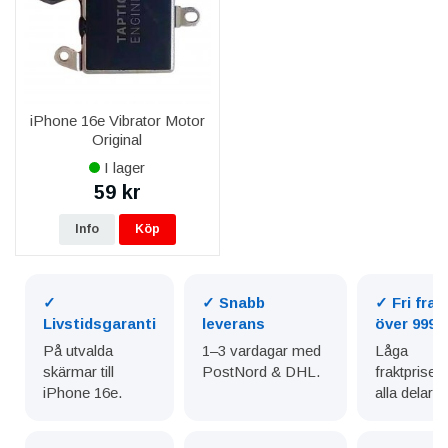
iPhone 16e Vibrator Motor
Original
I lager
59 kr
Info
Köp
✓
✓ Snabb
✓ Fri frak
Livstidsgaranti
leverans
över 999 k
På utvalda
1–3 vardagar med
Låga
skärmar till
PostNord & DHL.
fraktpriser
iPhone 16e.
alla delar.