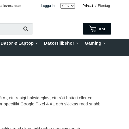
 leveranser
Logga in
Privat
/
Företag
0
st
Dator & Laptop
Datortillbehör
Gaming
 ett trasigt baksideglas, ett trött batteri eller en
ssar specifikt Google Pixel 4 XL och skickas med snabb
kvalitet med skarp bild och responsiv touch,