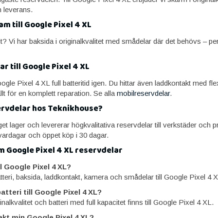
n leverans.
am till Google Pixel 4 XL
? Vi har baksida i originalkvalitet med smådelar där det behövs – perf
r till Google Pixel 4 XL
Google Pixel 4 XL full batteritid igen. Du hittar även laddkontakt med f
llt för en komplett reparation. Se alla
mobilreservdelar
.
ervdelar hos Teknikhouse?
t lager och levererar högkvalitativa reservdelar till verkstäder och pri
ardagar och öppet köp i 30 dagar.
m Google Pixel 4 XL reservdelar
ill Google Pixel 4 XL?
tteri, baksida, laddkontakt, kamera och smådelar till Google Pixel 4 
atteri till Google Pixel 4 XL?
nalkvalitet och batteri med full kapacitet finns till Google Pixel 4 XL.
akt min Google Pixel 4 XL?