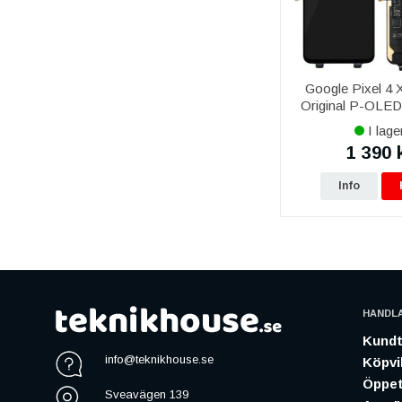
Google Pixel 4
Original P-OLED 
Svart
I lage
1 390 
Info
HANDL
Kundt
info@teknikhouse.se
Köpvil
Öppet
Sveavägen 139