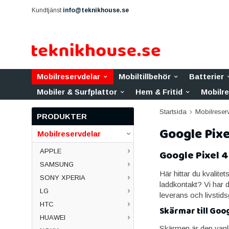
Kundtjänst
info@teknikhouse.se
Mobilreservdelar
Mobiltillbehör
Batterier
Mobiler & Surfplattor
Hem & Fritid
Mobilr
Startsida
Mobilreser
PRODUKTER
Google Pixe
Mobilreservdelar
APPLE
Google Pixel 4
SAMSUNG
Här hittar du kvalitet
SONY XPERIA
laddkontakt? Vi har 
LG
leverans och livstids
HTC
Skärmar till Goog
HUAWEI
Skärmen är den vanlig