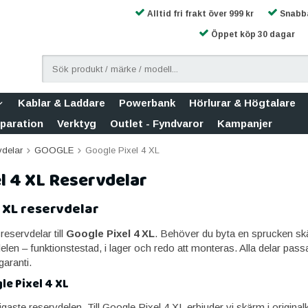
Alltid fri frakt över 999 kr
Snabba
Öppet köp 30 dagar
Kablar & Laddare
Powerbank
Hörlurar & Högtalare
eparation
Verktyg
Outlet - Fyndvaror
Kampanjer
vdelar
GOOGLE
Google Pixel 4 XL
l 4 XL Reservdelar
 XL reservdelar
sreservdelar till
Google Pixel 4 XL
. Behöver du byta en sprucken skärm,
delen – funktionstestad, i lager och redo att monteras. Alla delar pa
garanti.
le Pixel 4 XL
aste reservdelen. Till Google Pixel 4 XL erbjuder vi skärm i original