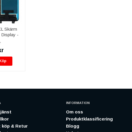
 XL Skärm
Display -
r
kr
Köp
A
INFORMATION
jänst
Om oss
lkor
Produktklassificering
 köp & Retur
Blogg