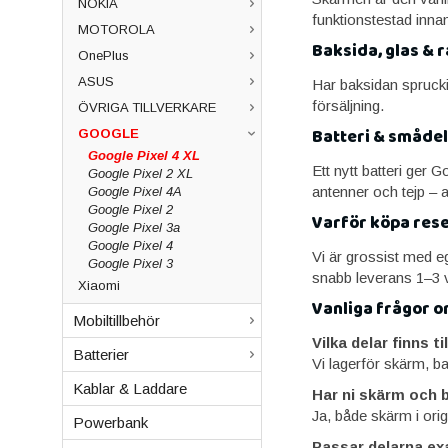
NOKIA
funktionstestad inna
MOTOROLA
Baksida, glas & r
OnePlus
ASUS
Har baksidan spruckit
försäljning.
ÖVRIGA TILLVERKARE
Batteri & smådela
GOOGLE
Google Pixel 4 XL
Ett nytt batteri ger 
Google Pixel 2 XL
antenner och tejp – a
Google Pixel 4A
Google Pixel 2
Varför köpa res
Google Pixel 3a
Google Pixel 4
Vi är grossist med ege
Google Pixel 3
snabb leverans 1–3 v
Xiaomi
Vanliga frågor o
Mobiltillbehör
Vilka delar finns t
Batterier
Vi lagerför skärm, ba
Kablar & Laddare
Har ni skärm och b
Ja, både skärm i origi
Powerbank
Passar delarna ex