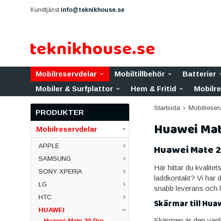
Kundtjänst
info@teknikhouse.se
Mobilreservdelar
Mobiltillbehör
Batterier
Mobiler & Surfplattor
Hem & Fritid
Mobilr
Startsida
Mobilreser
PRODUKTER
Huawei Mat
Mobilreservdelar
APPLE
Huawei Mate 2
SAMSUNG
Här hittar du kvalitet
SONY XPERIA
laddkontakt? Vi har 
LG
snabb leverans och li
HTC
Skärmar till Hua
HUAWEI
Skärmen är den vanli
Huawei Mate 20 Pro