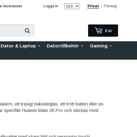
 leveranser
Logga in
Privat
/
Företag
0
st
Dator & Laptop
Datortillbehör
Gaming
rm, ett trasigt baksideglas, ett trött batteri eller en
ssar specifikt Huawei Mate 20 Pro och skickas med
alkvalitet med skarp bild och responsiv touch,