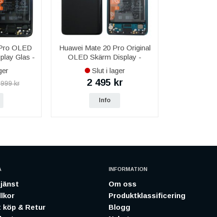
 Pro OLED
Huawei Mate 20 Pro Original
play Glas -
OLED Skärm Display -
Mörkblå
ger
Slut i lager
2 495 kr
 999 kr
Info
A
INFORMATION
jänst
Om oss
lkor
Produktklassificering
 köp & Retur
Blogg