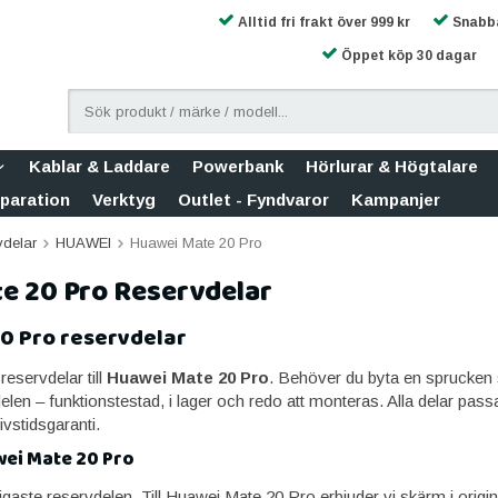
Alltid fri frakt över 999 kr
Snabba
Öppet köp 30 dagar
Kablar & Laddare
Powerbank
Hörlurar & Högtalare
eparation
Verktyg
Outlet - Fyndvaror
Kampanjer
vdelar
HUAWEI
Huawei Mate 20 Pro
e 20 Pro Reservdelar
0 Pro reservdelar
sreservdelar till
Huawei Mate 20 Pro
. Behöver du byta en sprucken skä
delen – funktionstestad, i lager och redo att monteras. Alla delar pa
vstidsgaranti.
wei Mate 20 Pro
gaste reservdelen. Till Huawei Mate 20 Pro erbjuder vi skärm i origin