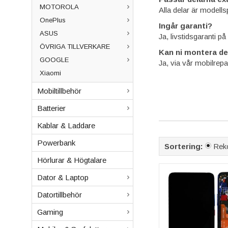
MOTOROLA
Alla delar är modell
OnePlus
Ingår garanti?
ASUS
Ja, livstidsgaranti p
ÖVRIGA TILLVERKARE
Kan ni montera de
GOOGLE
Ja, via vår mobilrep
Xiaomi
Mobiltillbehör
Batterier
Kablar & Laddare
Powerbank
Sortering:
Rek
Hörlurar & Högtalare
Dator & Laptop
Datortillbehör
Gaming