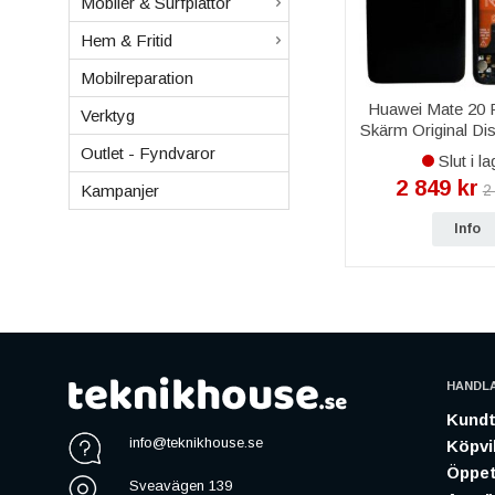
Mobiler & Surfplattor
Hem & Fritid
Mobilreparation
Huawei Mate 20
Verktyg
Skärm Original Dis
Blå
Outlet - Fyndvaror
Slut i la
2 849 kr
2
Kampanjer
Info
HANDL
Kundt
info@teknikhouse.se
Köpvil
Öppet
Sveavägen 139