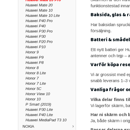
Huawei Mate 20
funktionstestad inna
Huawei Mate 10
Baksida, glas & r
Huawei Mate 10 Lite
Huawei P40 Pro
Har baksidan spruckit
Huawei P40
försäljning.
Huawei P30 Pro
Huawei P30
Batteri & smådel
Huawei P20 Pro
Huawei P10
Ett nytt batteri ger 
Honor 9
antenner och tejp – a
Huawei P9
Huawei P8
Varför köpa res
Honor 8
Honor 8 Lite
Vi är grossist med ege
Honor 7
snabb leverans 1–3 v
Honor 7 Lite
Vanliga frågor o
Honor 5C
Honor View 10
Honor 10
Vilka delar finns t
P Smart (2019)
Vi lagerför skärm, b
Huawei P30 Lite
Har ni skärm och b
Huawei P40 Lite
Huawei MediaPad T3 10
Ja, både skärm i orig
NOKIA
Passar delarna ex