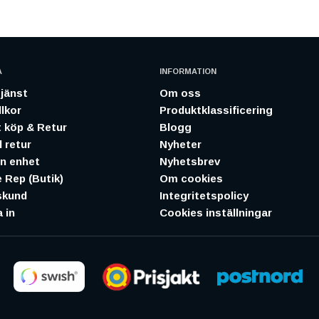
A
INFORMATION
jänst
Om oss
lkor
Produktklassificering
 köp & Retur
Blogg
 retur
Nyheter
in enhet
Nyhetsbrev
 Rep (Butik)
Om cookies
skund
Integritetspolicy
 in
Cookies inställningar