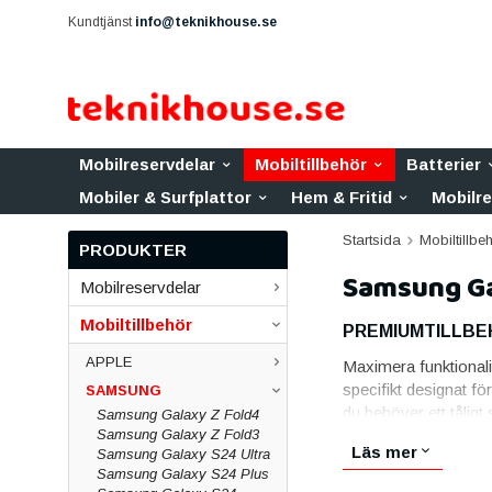
Kundtjänst
info@teknikhouse.se
Mobilreservdelar
Mobiltillbehör
Batterier
Mobiler & Surfplattor
Hem & Fritid
Mobilr
Startsida
Mobiltillbe
PRODUKTER
Samsung Ga
Mobilreservdelar
Mobiltillbehör
PREMIUMTILLBEH
APPLE
Maximera funktionali
specifikt designat f
SAMSUNG
du behöver ett tåligt
Samsung Galaxy Z Fold4
Samsung Galaxy Z Fold3
SKRÄDDARSYDD
Läs mer
Samsung Galaxy S24 Ultra
Samsung Galaxy S24 Plus
Varje tillbehör är no