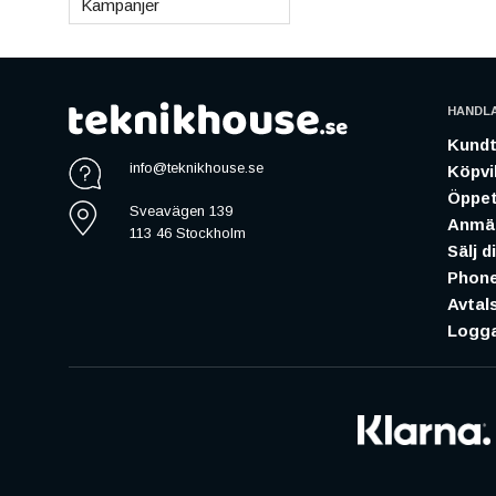
Kampanjer
HANDL
Kundt
info@teknikhouse.se
Köpvil
Öppet
Sveavägen 139
Anmäl
113 46 Stockholm
Sälj d
Phone
Avtal
Logga