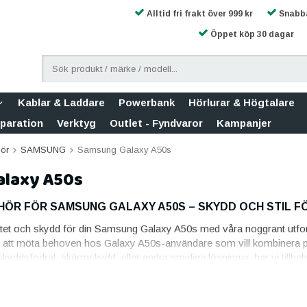
Alltid fri frakt över 999 kr
Snabba
Öppet köp 30 dagar
Kablar & Laddare
Powerbank
Hörlurar & Högtalare
eparation
Verktyg
Outlet - Fyndvaror
Kampanjer
hör
SAMSUNG
Samsung Galaxy A50s
laxy A50s
ÖR FÖR SAMSUNG GALAXY A50S – SKYDD OCH STIL FÖ
tet och skydd för din Samsung Galaxy A50s med våra noggrant utforma
ör att möta behoven hos Galaxy A50s-användare som vill kombinera pr
 skyddsfodral, skärmskydd, eller andra smidiga lösningar, har vi tillbe
 PASSFORM
ggrant designat för att passa perfekt till Galaxy A50s, vilket gör insta