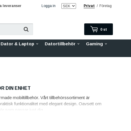
 leveranser
Logga in
Privat
/
Företag
0
st
Dator & Laptop
Datortillbehör
Gaming
R DIN ENHET
de mobiltillbehör. Vårt tillbehörssortiment är
aktisk funktionalitet med elegant design. Oavsett om
hör som passar just dig.
llationen enkel och ger en säker passform.