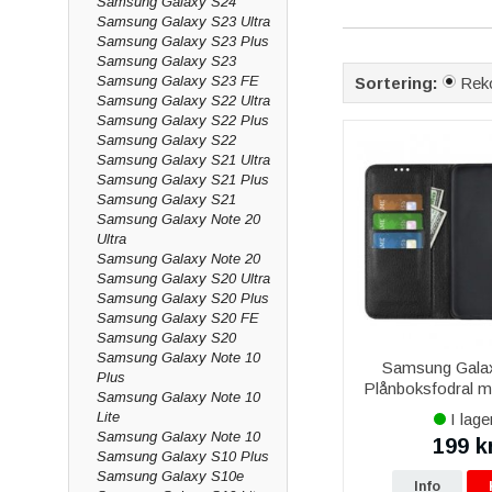
Samsung Galaxy S24
Samsung Galaxy S23 Ultra
MAXIMALT SKYD
Samsung Galaxy S23 Plus
Våra skal och skärmsk
Samsung Galaxy S23
Samsung Galaxy S23 FE
Sortering:
Rek
PREMIUMKVALITE
Samsung Galaxy S22 Ultra
Samsung Galaxy S22 Plus
Tillbehören är tillve
Samsung Galaxy S22
stötdämpande TPU oc
Samsung Galaxy S21 Ultra
Samsung Galaxy S21 Plus
STIL OCH KOMFO
Samsung Galaxy S21
Samsung Galaxy Note 20
Tillbehören kombiner
Ultra
professionell ut.
Samsung Galaxy Note 20
Samsung Galaxy S20 Ultra
STÖTDÄMPANDE
Samsung Galaxy S20 Plus
Skydda din Galaxy A50
Samsung Galaxy S20 FE
Samsung Galaxy S20
SKÄRMSKYDD I 
Samsung Galaxy Note 10
Samsung Gala
Plus
Plånboksfodral me
Förhindra repor och
Samsung Galaxy Note 10
Svart
Lite
I lage
PLÅNBOKSFODRA
Samsung Galaxy Note 10
199 k
Samsung Galaxy S10 Plus
Få ett fodral som komb
Samsung Galaxy S10e
nära till hands.
Info