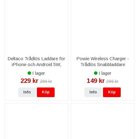
Deltaco Trådlös Laddare för
Powie Wireless Charger -
iPhone och Android 5W,
Trådlös Snabbladdare
Svart
I lager
I lager
229 kr
149 kr
299 kr
299 kr
Info
Köp
Info
Köp