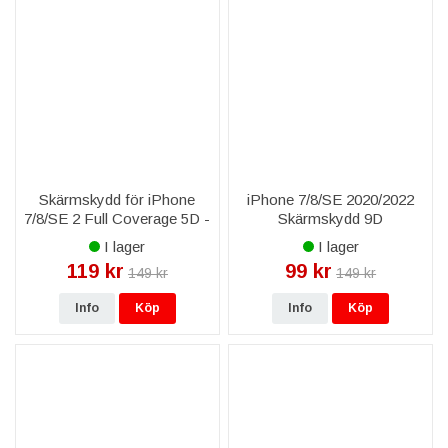
Skärmskydd för iPhone
iPhone 7/8/SE 2020/2022
7/8/SE 2 Full Coverage 5D -
Skärmskydd 9D
Svart
Heltäckande - Vit
I lager
I lager
119 kr
99 kr
149 kr
149 kr
Info
Köp
Info
Köp