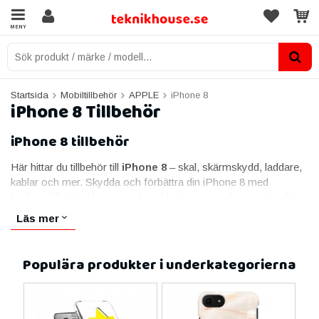
MENY
Startsida
Mobiltillbehör
APPLE
iPhone 8
iPhone 8 Tillbehör
iPhone 8 tillbehör
Här hittar du tillbehör till
iPhone 8
– skal, skärmskydd, laddare,
kablar och mer. Skydda och förbättra din iPhone 8 med
kvalitetstillbehör i lager, med snabb leverans och trygg handel.
Skal & fodral till iPhone 8
Läs mer
Ett bra skal skyddar iPhone 8 mot stötar, repor och fall. Vi har
allt från tunna, diskreta skal till stötsäkra fodral – i olika färger
Populära produkter i underkategorierna
och material.
Skärmskydd & härdat glas till iPhone 8