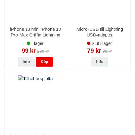
iPhone 13 mini iPhone 13
Micro-USB till Lightning
Pro Max Griffin Lightning
USB-adapter
Billaddare 12W
I lager
Slut i lager
Ultrakompakt
99 kr
79 kr
299 kr
99 kr
Info
Köp
Info