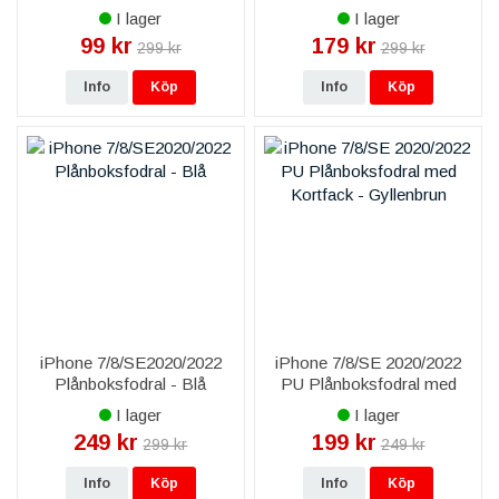
Gleaming Licorice
Kortfack - Röd
I lager
I lager
99 kr
179 kr
299 kr
299 kr
Info
Köp
Info
Köp
iPhone 7/8/SE2020/2022
iPhone 7/8/SE 2020/2022
Plånboksfodral - Blå
PU Plånboksfodral med
Kortfack - Gyllenbrun
I lager
I lager
249 kr
199 kr
299 kr
249 kr
Info
Köp
Info
Köp