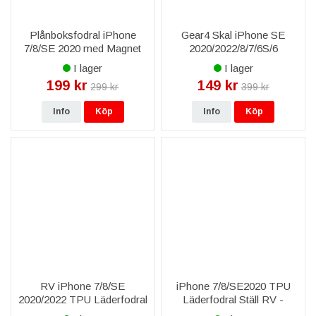
Plånboksfodral iPhone
Gear4 Skal iPhone SE
7/8/SE 2020 med Magnet
2020/2022/8/7/6S/6
RV - Mörklila
Piccadilly D3O - Rosa /
I lager
I lager
Transparent
199 kr
149 kr
299 kr
399 kr
Info
Köp
Info
Köp
RV iPhone 7/8/SE
iPhone 7/8/SE2020 TPU
2020/2022 TPU Läderfodral
Läderfodral Ställ RV -
med Ställ - Svart
Minificka - Svart