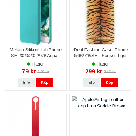
Melkco Silikonskal iPhone
iDeal Fashion Case iPhone
SE 2020/2022/7/8 Aqua -
6/6S/7/8/SE - Sunset Tiger
Grå Blå
I lager
I lager
79 kr
299 kr
149 kr
349 kr
Info
Köp
Info
Köp