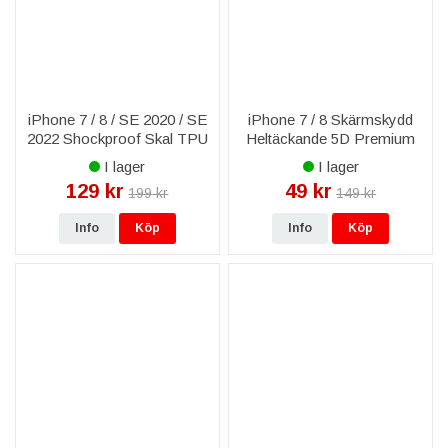
iPhone 7 / 8 / SE 2020 / SE
iPhone 7 / 8 Skärmskydd
2022 Shockproof Skal TPU
Heltäckande 5D Premium
- Transparent
Bulls - Vit
I lager
I lager
129 kr
49 kr
199 kr
149 kr
Info
Köp
Info
Köp