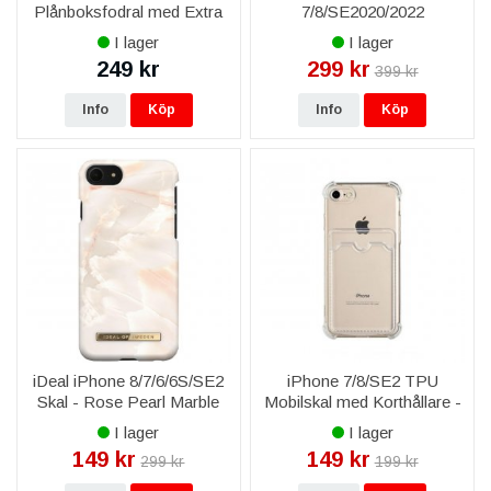
Plånboksfodral med Extra
7/8/SE2020/2022
Kortfack - Svart
Plånboksfodral i Äkta Läder
I lager
I lager
- Brun
249 kr
299 kr
399 kr
Info
Köp
Info
Köp
iDeal iPhone 8/7/6/6S/SE2
iPhone 7/8/SE2 TPU
Skal - Rose Pearl Marble
Mobilskal med Korthållare -
Transparent
I lager
I lager
149 kr
149 kr
299 kr
199 kr