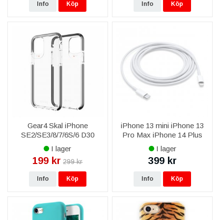
Info
Köp
Info
Köp
Gear4 Skal iPhone
iPhone 13 mini iPhone 13
SE2/SE3/8/7/6S/6 D30
Pro Max iPhone 14 Plus
Piccadilly - Svart
iPhone 14 Pro Max Apple
I lager
I lager
Original USB-C till
199 kr
399 kr
299 kr
Lightning-kabel 2M
MKQ42ZM/A - Vit
Info
Köp
Info
Köp