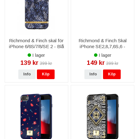
Richmond & Finch skal för
Richmond & Finch Skal
iPhone 6/6S/7/8/SE 2 - Blå
iPhone SE2,8,7,6S,6 -
Jeans
Blommig Tweed
I lager
I lager
139 kr
149 kr
399 kr
399 kr
Info
Köp
Info
Köp