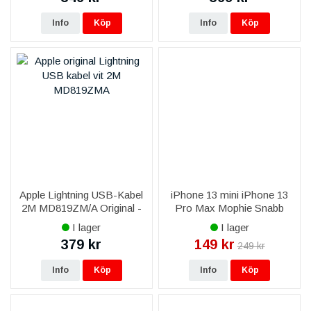
Info
Köp
Info
Köp
Apple Lightning USB-Kabel
iPhone 13 mini iPhone 13
2M MD819ZM/A Original -
Pro Max Mophie Snabb
Vit
USB-C till Lightning 1m
I lager
I lager
Laddningskabel - Vit
379 kr
149 kr
249 kr
Info
Köp
Info
Köp