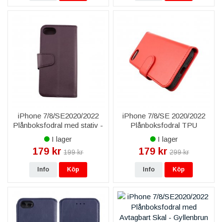
iPhone 7/8/SE2020/2022
iPhone 7/8/SE 2020/2022
Plånboksfodral med stativ -
Plånboksfodral TPU
Mörklila
Magnetisk PU-fodral - Röd
I lager
I lager
179 kr
179 kr
199 kr
299 kr
Info
Köp
Info
Köp