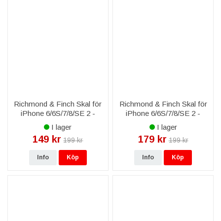
Richmond & Finch Skal för
Richmond & Finch Skal för
iPhone 6/6S/7/8/SE 2 -
iPhone 6/6S/7/8/SE 2 -
Blommig Marmor
Golden Jungle
I lager
I lager
149 kr
179 kr
199 kr
199 kr
Info
Köp
Info
Köp