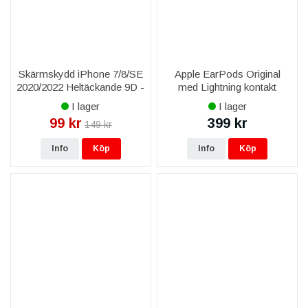
Skärmskydd iPhone 7/8/SE
Apple EarPods Original
2020/2022 Heltäckande 9D -
med Lightning kontakt
Svart
MMTN2ZM/A
I lager
I lager
99 kr
399 kr
149 kr
Info
Köp
Info
Köp