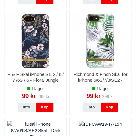
R & F Skal iPhone SE 2 / 8 /
Richmond & Finch Skal för
7 /6S / 6 - Floral Jungle
iPhone 6/6S/7/8/SE2 -
White Marble Tropics
I lager
I lager
99 kr
99 kr
299 kr
299 kr
Info
Köp
Info
Köp