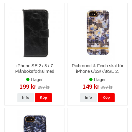
iPhone SE 2 / 8 / 7
Richmond & Finch skal för
Plånboksfodral med
iPhone 6/6S/7/8/SE 2,
Löstagbart Skal - Svart
Blommig Rutig
I lager
I lager
199 kr
149 kr
299 kr
399 kr
Info
Köp
Info
Köp