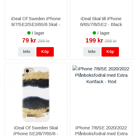
iDeal Of Sweden iPhone
iDeal Skal till iPhone
8/7/SE2/SE3/6S/6 Skal -
6/6S/7/8/SE2 - Black
Golden Burgundy Marble
Galaxy Marble
I lager
I lager
79 kr
199 kr
299 kr
299 kr
Info
Köp
Info
Köp
iDeal Of Sweden Skal
iPhone 7/8/SE 2020/2022
iPhone SE2/8/7/6S/6 -
Plånboksfodral med Extra