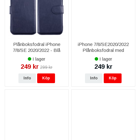
Plånboksfodral iPhone
iPhone 7/8/SE2020/2022
7/8/SE 2020/2022 - Blå
Plånboksfodral med
Avtagbart Skal - Gyllenbrun
I lager
I lager
249 kr
249 kr
299 kr
Info
Köp
Info
Köp