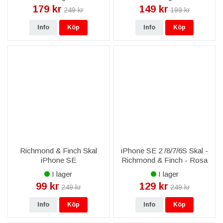
179 kr
149 kr
249 kr
199 kr
Info
Köp
Info
Köp
Richmond & Finch Skal
iPhone SE 2 /8/7/6S Skal -
iPhone SE
Richmond & Finch - Rosa
2022/2020/7/8/6/6S -
Guld Marmor
I lager
I lager
Tommy Ränder
99 kr
129 kr
249 kr
249 kr
Info
Köp
Info
Köp