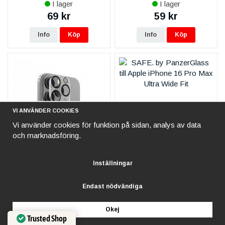
I lager
I lager
69 kr
59 kr
Info
Köp
Info
Köp
VI ANVÄNDER COOKIES
Vi använder cookies för funktion på sidan, analys av data
och marknadsföring.
iPhone 16 Pro Max iPhone
SAFE. by PanzerGlass till
Inställningar
16 Pro / 16 Pro Max
Apple iPhone 16 Pro Max -
Kameraskydd
Ultra Wide Fit
I lager
I lager
Endast nödvändiga
199 kr
290 kr
Okej
Info
Köp
Info
Köp
Trusted Shop