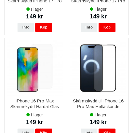
Skärmskydd iPhone 17 Pro
Skärmskydd iPhone 17 Pro
Max Privacy sekretessfilm
Max Härdat Glas
I lager
I lager
149 kr
149 kr
Info
Köp
Info
Köp
iPhone 16 Pro Max
Skärmskydd till iPhone 16
Skärmskydd Härdat Glas
Pro Max Heltäckande
iPhone 17 Pro Max 0.2mm
Härdat Glas
I lager
I lager
149 kr
149 kr