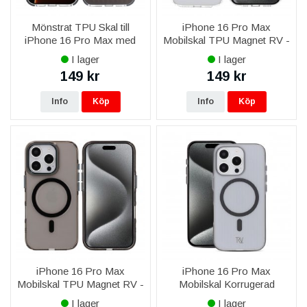
Mönstrat TPU Skal till
iPhone 16 Pro Max
iPhone 16 Pro Max med
Mobilskal TPU Magnet RV -
MagSafe - Svart
Transparent
I lager
I lager
149 kr
149 kr
Info
Köp
Info
Köp
iPhone 16 Pro Max
iPhone 16 Pro Max
Mobilskal TPU Magnet RV -
Mobilskal Korrugerad
Svart
Magsafe RV - Grå
I lager
I lager