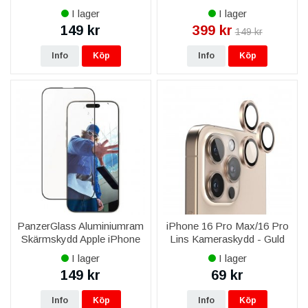
16 Pro Max - Ultra Wide
6.9" - Klassisk Passform
I lager
I lager
Passform
149 kr
399 kr
149 kr
Info
Köp
Info
Köp
PanzerGlass Aluminiumram
iPhone 16 Pro Max/16 Pro
Skärmskydd Apple iPhone
Lins Kameraskydd - Guld
16 Pro Max - Svart
I lager
I lager
149 kr
69 kr
Info
Köp
Info
Köp