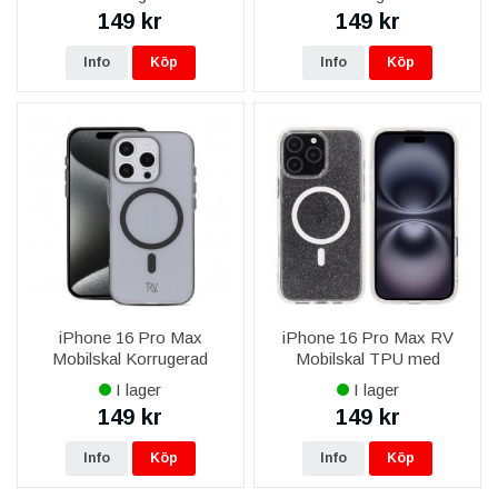
149 kr
149 kr
Info
Köp
Info
Köp
iPhone 16 Pro Max
iPhone 16 Pro Max RV
Mobilskal Korrugerad
Mobilskal TPU med
Magsafe RV - Svart
MagSafe - Glitter Vit
I lager
I lager
149 kr
149 kr
Info
Köp
Info
Köp