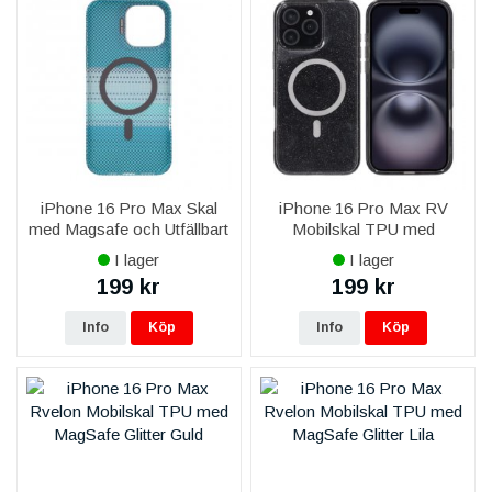
iPhone 16 Pro Max Skal
iPhone 16 Pro Max RV
med Magsafe och Utfällbart
Mobilskal TPU med
Stativ - Randig Grön
MagSafe - Glitter Svart
I lager
I lager
199 kr
199 kr
Info
Köp
Info
Köp