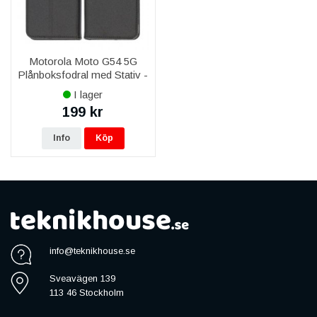
Motorola Moto G54 5G
Plånboksfodral med Stativ -
Svart
I lager
199 kr
Info
Köp
info@teknikhouse.se
Sveavägen 139
113 46 Stockholm