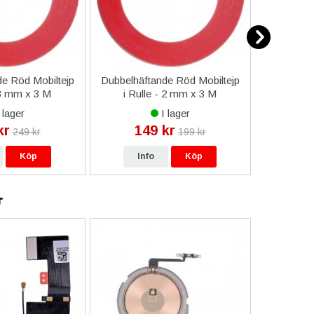
e Röd Mobiltejp
Dubbelhäftande Röd Mobiltejp
ESD-Armb
 3 mm x 3 M
i Rulle - 2 mm x 3 M
a
 lager
I lager
kr
149 kr
9
249 kr
199 kr
Köp
Info
Köp
In
r