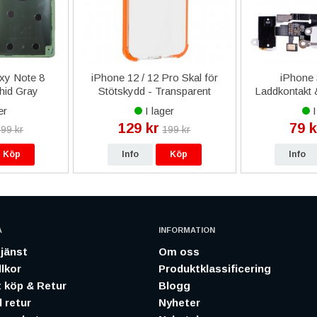
xy Note 8
iPhone 12 / 12 Pro Skal för
iPhone 
hid Gray
Stötskydd - Transparent
Laddkontakt &
Orange
er
I lager
I
129 kr
79 k
99 kr
199 kr
Köp
Info
Köp
Info
A
INFORMATION
jänst
Om oss
lkor
Produktklassificering
 köp & Retur
Blogg
 retur
Nyheter