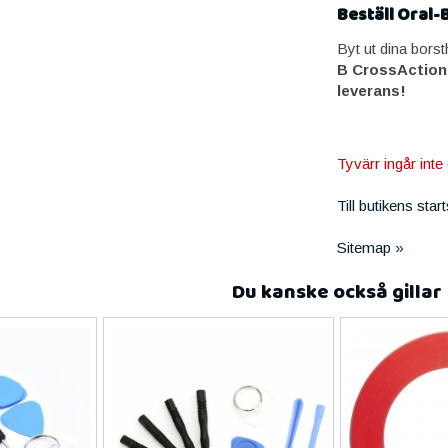
Beställ Oral-
Byt ut dina bors
B CrossAction
leverans!
Tyvärr ingår inte 
Till butikens star
Sitemap »
Du kanske också gillar