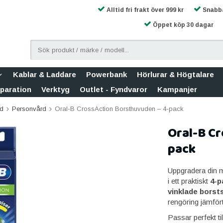
Alltid fri frakt över 999 kr
Snabba
Öppet köp 30 dagar
Kablar & Laddare
Powerbank
Hörlurar & Högtalare
eparation
Verktyg
Outlet - Fyndvaror
Kampanjer
id
Personvård
Oral-B CrossAction Borsthuvuden – 4-pack
Oral-B C
pack
Uppgradera din
i ett praktiskt
4-p
vinklade borst
rengöring jämför
Passar perfekt til