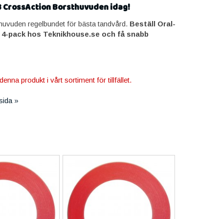
B CrossAction Borsthuvuden idag!
thuvuden regelbundet för bästa tandvård.
Beställ Oral-
 4-pack hos Teknikhouse.se och få snabb
denna produkt i vårt sortiment för tillfället.
tsida »