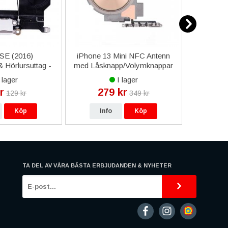
SE (2016)
iPhone 13 Mini NFC Antenn
Richmond
 Hörlursuttag -
med Låsknapp/Volymknappar
Skal - 
Vit
Flexkabel
 lager
I lager
r
279 kr
14
129 kr
349 kr
Köp
Info
Köp
In
TA DEL AV VÅRA BÄSTA ERBJUDANDEN & NYHETER