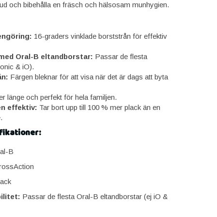
vud och bibehålla en fräsch och hälsosam munhygien.
engöring:
16-graders vinklade borststrån för effektiv
med Oral-B eltandborstar:
Passar de flesta
onic & iO).
ån:
Färgen bleknar för att visa när det är dags att byta
 länge och perfekt för hela familjen.
 effektiv:
Tar bort upp till 100 % mer plack än en
.
ikationer:
al-B
ossAction
ack
litet:
Passar de flesta Oral-B eltandborstar (ej iO &