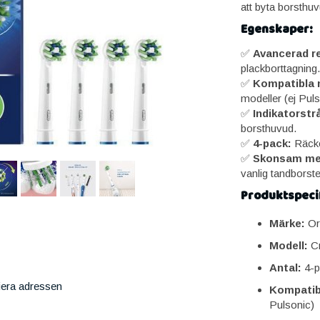
att byta borsthu
Egenskaper:
✅
Avancerad r
plackborttagning.
✅
Kompatibla 
modeller (ej Puls
✅
Indikatorstr
borsthuvud.
✅
4-pack:
Räcker
✅
Skonsam men
vanlig tandborste
Produktspecif
Märke:
Or
Modell:
Cr
Antal:
4-p
iera adressen
Kompatibi
Pulsonic)