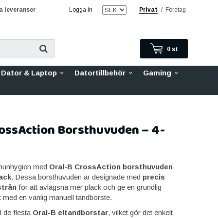
 leveranser
Logga in
Privat
/
Företag
0
st
Dator & Laptop
Datortillbehör
Gaming
rossAction Borsthuvuden – 4-
 munhygien med
Oral-B CrossAction borsthuvuden
ack
. Dessa borsthuvuden är designade med
precis
strån
för att avlägsna mer plack och ge en grundlig
t med en vanlig manuell tandborste.
l de flesta
Oral-B eltandborstar
, vilket gör det enkelt