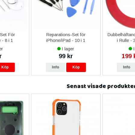
-Set För
Reparations-Set för
Dubbelhäftand
- 8 i 1
iPhone/iPad - 10 i 1
i Rulle -
er
I lager
I
r
99 kr
199 
Köp
Info
Köp
Info
Senast visade produkte