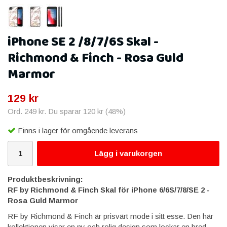
iPhone SE 2 /8/7/6S Skal -
Richmond & Finch - Rosa Guld
Marmor
129 kr
Ord.
249 kr
. Du sparar
120 kr
(
48
%)
Finns i lager för omgående leverans
Lägg i varukorgen
Produktbeskrivning:
RF by Richmond & Finch Skal för iPhone 6/6S/7/8/SE 2 -
Rosa Guld Marmor
RF by Richmond & Finch är prisvärt mode i sitt esse. Den här
kollektionen visar en ny och rolig design som lockar en bred