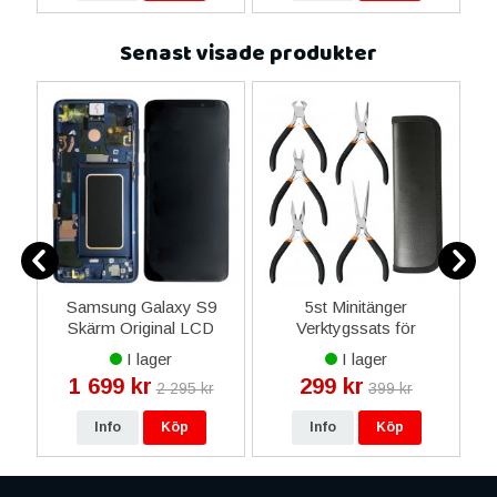
Senast visade produkter
2
Samsung Galaxy S9
5st Minitänger
i
Skärm Original LCD
Verktygssats för
1
t
Display Glas - Blå
Reparationer - Svart
P
I lager
I lager
i
1 699 kr
299 kr
2 295 kr
399 kr
1
Info
Köp
Info
Köp