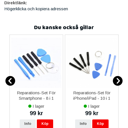
Direktlänk:
Högerklicka och kopiera adressen
Du kanske också gillar
er
Reparations-Set För
Reparations-Set för
Smartphone - 8 i 1
iPhone/iPad - 10 i 1
M
I lager
I lager
99 kr
99 kr
Info
Köp
Info
Köp