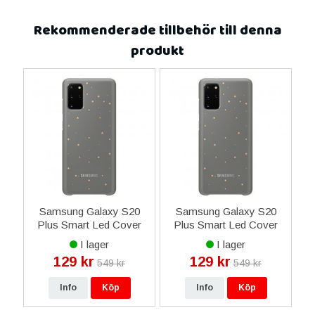
Rekommenderade tillbehör till denna
produkt
0
Samsung Galaxy S20
Samsung Galaxy S20
r
Plus Smart Led Cover
Plus Smart Led Cover
Skal - Grå
Skal - Grå
I lager
I lager
129 kr
129 kr
549 kr
549 kr
Info
Köp
Info
Köp