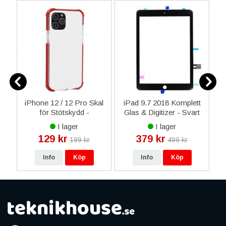
1
iPhone 12 / 12 Pro Skal
iPad 9.7 2018 Komplett
i
nal
för Stötskydd -
Glas & Digitizer - Svart
Transparent Röd
I lager
I lager
129 kr
379 kr
199 kr
499 kr
Info
Köp
Info
Köp