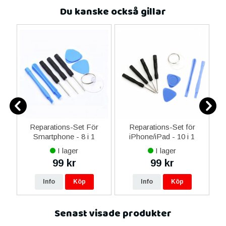
Du kanske också gillar
er
Reparations-Set För
Reparations-Set för
Smartphone - 8 i 1
iPhone/iPad - 10 i 1
M
I lager
I lager
99 kr
99 kr
Info
Köp
Info
Köp
Senast visade produkter