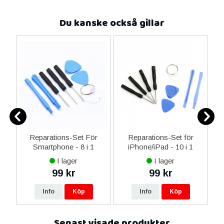
Du kanske också gillar
er
Reparations-Set För
Reparations-Set för
Smartphone - 8 i 1
iPhone/iPad - 10 i 1
M
I lager
I lager
99 kr
99 kr
Info
Köp
Info
Köp
Senast visade produkter