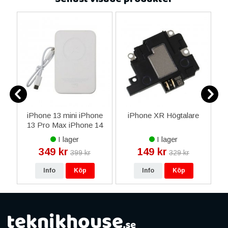
iPhone 13 mini iPhone
iPhone XR Högtalare
H
13 Pro Max iPhone 14
L
Plus iPhone 14 Pro Max
I lager
I lager
iPhone 15 Plus iPhone
349 kr
149 kr
399 kr
329 kr
15 Pro Max iPhone 16
Plus iPhone 16 Pro
Info
Köp
Info
Köp