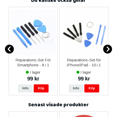
Du kanske också gillar
ne
Reparations-Set För
Reparations-Set för
14
Smartphone - 8 i 1
iPhone/iPad - 10 i 1
M
ax
I lager
I lager
ne
99 kr
99 kr
re
Info
Köp
Info
Köp
Senast visade produkter