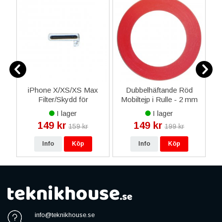
al
iPhone X/XS/XS Max
Dubbelhäftande Röd
i
E 2
Filter/Skydd för
Mobiltejp i Rulle - 2 mm
Samtalshögtalare
x 3 M
I lager
I lager
149 kr
149 kr
159 kr
199 kr
Info
Köp
Info
Köp
info@teknikhouse.se