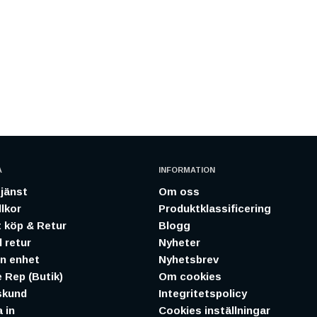
A
INFORMATION
jänst
Om oss
lkor
Produktklassificering
 köp & Retur
Blogg
 retur
Nyheter
in enhet
Nyhetsbrev
 Rep (Butik)
Om cookies
skund
Integritetspolicy
 in
Cookies inställningar