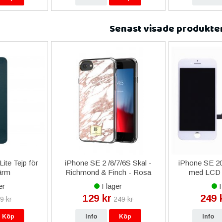
Senast visade produkte
ite Tejp för
iPhone SE 2 /8/7/6S Skal -
iPhone SE 2
ärm
Richmond & Finch - Rosa
med LCD D
Guld Marmor
er
I lager
I
129 kr
249 
9 kr
249 kr
Köp
Info
Köp
Info