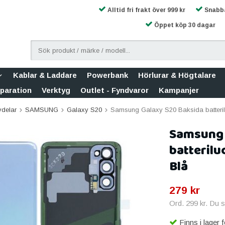
Alltid fri frakt över 999 kr
Snabba
Öppet köp 30 dagar
Kablar & Laddare
Powerbank
Hörlurar & Högtalare
eparation
Verktyg
Outlet - Fyndvaror
Kampanjer
vdelar
SAMSUNG
Galaxy S20
Samsung Galaxy S20 Baksida batteri
Samsung 
batterilu
Blå
279 kr
Ord.
299 kr
. Du 
Finns i lager