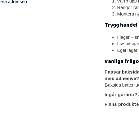
Värm upp b
iera adressen
Rengör ram
Montera ny
Trygg handel
I lager – 
Livstidsga
Eget lager
Vanliga frågo
Passar baksida
med adhesive?
Baksida batteril
Ingår garanti?
J
Finns produkte