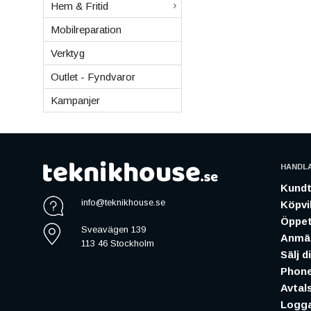
Hem & Fritid
Mobilreparation
Verktyg
Outlet - Fyndvaror
Kampanjer
HANDL
Kundt
info@teknikhouse.se
Köpvil
Öppet
Sveavägen 139
Anmäl
113 46 Stockholm
Sälj d
Phone
Avtal
Logga