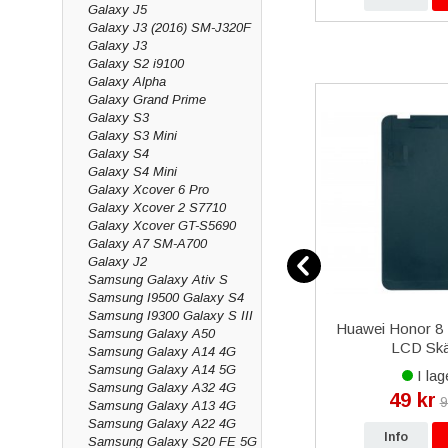
Galaxy J5
Galaxy J3 (2016) SM-J320F
Galaxy J3
Galaxy S2 i9100
Galaxy Alpha
Galaxy Grand Prime
Galaxy S3
Galaxy S3 Mini
Galaxy S4
Galaxy S4 Mini
Galaxy Xcover 6 Pro
Galaxy Xcover 2 S7710
Galaxy Xcover GT-S5690
Galaxy A7 SM-A700
Galaxy J2
Samsung Galaxy Ativ S
Samsung I9500 Galaxy S4
Samsung I9300 Galaxy S III
kärm
Samsung Galaxy A32 5G
Huawei Honor 8 L
Samsung Galaxy A50
Självhäftande tejp för Baksida
LCD Sk
Samsung Galaxy A14 4G
Samsung Galaxy A14 5G
I lager
I lag
Samsung Galaxy A32 4G
79 kr
49 kr
99 kr
9
Samsung Galaxy A13 4G
Samsung Galaxy A22 4G
p
Info
Köp
Info
Samsung Galaxy S20 FE 5G