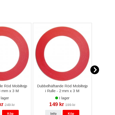
e Röd Mobiltejp
Dubbelhäftande Röd Mobiltejp
ESD-Armb
 3 mm x 3 M
i Rulle - 2 mm x 3 M
a
 lager
I lager
kr
149 kr
9
249 kr
199 kr
Köp
Info
Köp
In