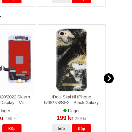
r
020/2022 Skärm
iDeal Skal till iPhone
iPhon
isplay - Vit
6/6S/7/8/SE2 - Black Galaxy
Komplet
Marble
Sm
 lager
I lager
kr
199 kr
49
499 kr
299 kr
Köp
Info
Köp
In