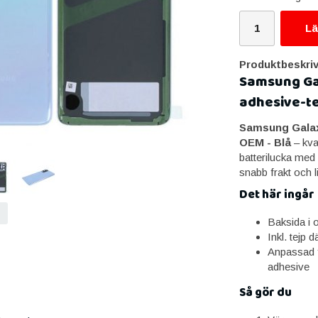
Lä
Produktbeskriv
Samsung Ga
adhesive-te
Samsung Galaxy
OEM - Blå
– kva
batterilucka med
snabb frakt och l
Det här ingår
Baksida i or
Inkl. tejp d
Anpassad 
adhesive
Så gör du