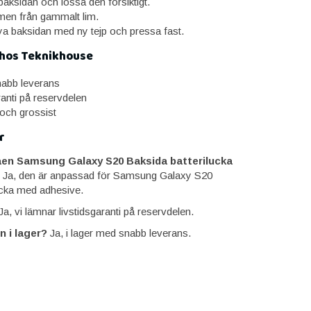
aksidan och lossa den försiktigt.
en från gammalt lim.
a baksidan med ny tejp och pressa fast.
 hos Teknikhouse
snabb leverans
ranti på reservdelen
 och grossist
r
en Samsung Galaxy S20 Baksida batterilucka
Ja, den är anpassad för Samsung Galaxy S20
ucka med adhesive.
a, vi lämnar livstidsgaranti på reservdelen.
n i lager?
Ja, i lager med snabb leverans.