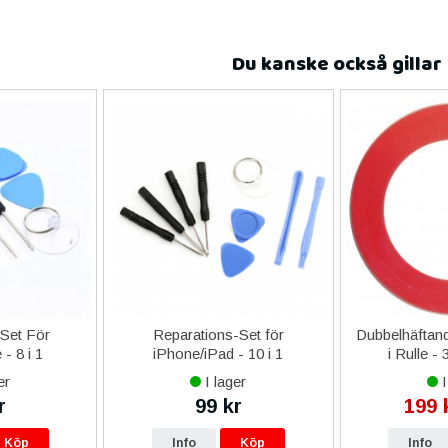
Du kanske också gillar
-Set För
Reparations-Set för
Dubbelhäftand
- 8 i 1
iPhone/iPad - 10 i 1
i Rulle -
er
I lager
I
r
99 kr
199 
Köp
Info
Köp
Info