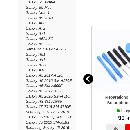
Galaxy S5 Active
Galaxy S5 Mini
Galaxy Note 1
Galaxy A9 2018
Galaxy A80
Galaxy A72
Galaxy A71
Galaxy A52s 5G
Galaxy A52 5G
Samsung Galaxy A32 5G
Galaxy A51
Galaxy A41
Galaxy A20e
Galaxy A10
Galaxy A5 2017 A520F
Galaxy A5 2016 SM-A510F
Galaxy A5 SM-A500F
Galaxy A3 2017 A320F
Galaxy A3 2016 SM-A310F
over 5
iPhone 13 mini iPhone 13 Pro
Reparations
Galaxy A3 SM-A300F
al
Max iPhone 14 Plus iPhone
Smartphone 
Galaxy J7 2016 SM-J710F
14 Pro Max iPhone 15 Plus
I lager
I lag
Samsung Galaxy J7 2015
iPhone 15 Pro Max Baseus
649 kr
99 k
Galaxy J5 (2017) SM-J530F
kr
699 kr
Magnetisk Mobilhållare
Galaxy J5 2016 SM-J510F
Samsung Galaxy J5 2016
p
Info
Köp
Info