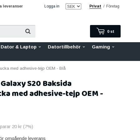
 leveranser
Logga in
Privat
/
Företag
0
st
Dator & Laptop
Datortillbehör
Gaming
lucka med adhesive-tejp OEM - Blå
Galaxy S20 Baksida
cka med adhesive-tejp OEM -
sparar
20 kr
(
7
%)
 för omgående leverans