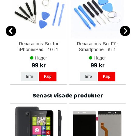
ne
Reparations-Set för
Reparations-Set För
14
iPhone/iPad - 10 i 1
Smartphone - 8 i 1
M
ax
I lager
I lager
ne
99 kr
99 kr
16
Info
Köp
Info
Köp
Senast visade produkter