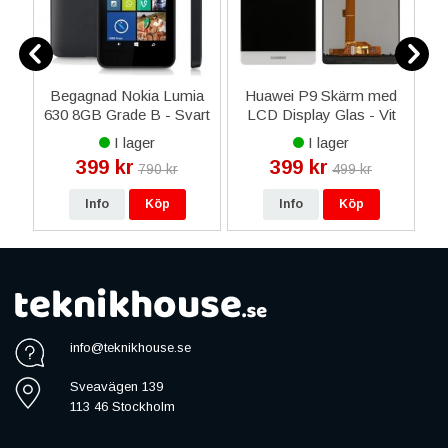
Begagnad Nokia Lumia
Huawei P9 Skärm med
Sm
630 8GB Grade B - Svart
LCD Display Glas - Vit
I lager
I lager
399 kr
399 kr
790 kr
499 kr
Info
Köp
Info
Köp
info@teknikhouse.se
Sveavägen 139
113 46 Stockholm