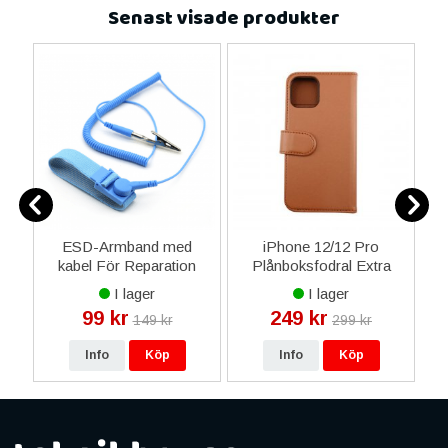
Senast visade produkter
ESD-Armband med
iPhone 12/12 Pro
i
kabel För Reparation
Plånboksfodral Extra
Kortfack - Gyllenbrun
I lager
I lager
99 kr
249 kr
149 kr
299 kr
Info
Köp
Info
Köp