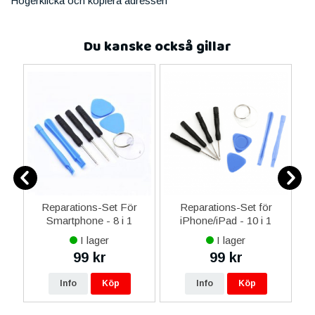
Högerklicka och kopiera adressen
Du kanske också gillar
er
Reparations-Set För
Reparations-Set för
Smartphone - 8 i 1
iPhone/iPad - 10 i 1
M
I lager
I lager
99 kr
99 kr
Info
Köp
Info
Köp