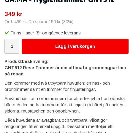
GA.MA - Hygientrimmer GNT512
349 kr
Ord.
499 kr
. Du sparar
150 kr
(
30
%)
Finns i lager för omgående leverans
Lägg i varukorgen
Produktbeskrivning:
GNT512 Rese Trimmer är din ultimata groomingpartner
på resan.
Den kommer med två utbytbara huvuden: en näs- och
örontrimmer samt en trimmer för finjusteringar.
Använd näs- och örontrimmern för att effektivt ta bort oönskat
hår, och den andra trimmern för att finjustera håret på nacken,
sidorna, mustaschen och ögonbrynen.
Båda huvudena är avtagbara och tvättbara, vilket gör
rengöringen till en enkel uppgift. Dessutom medföljer ett
praktiskt paket för att säkerställa att du kan hålla dina