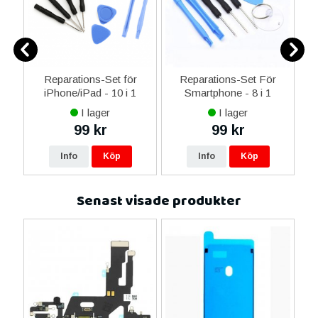
ne
Reparations-Set för
Reparations-Set För
iPhone/iPad - 10 i 1
Smartphone - 8 i 1
M
er
I lager
I lager
n
99 kr
99 kr
Info
Köp
Info
Köp
Senast visade produkter