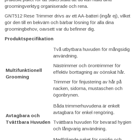
groomingverktyg organiserade och rena.
GNT512 Rese Trimmer drivs av ett AA-batteri (ingår ej), vilket
gör den till en bekväm och bärbar lösning för alla dina
groomingbehov, oavsett var du befinner dig.
Produktspecifikation
Två utbytbara huvuden för mångsidig
användning.
Nästrimmer och örontrimmer för
Multifunktionell
effektiv borttagning av oönskat hår.
Grooming
Trimmer för finjustering av hår på
nacken, sidorna, mustaschen och
ögonbrynen.
Båda trimmerhuvudena är enkelt
avtagbara för enkel rengöring.
Avtagbara och
Tvättbara Huvuden
Tvättbara huvuden för bevarad hygien
och långvarig användning.
Medföljande paket för smidig och