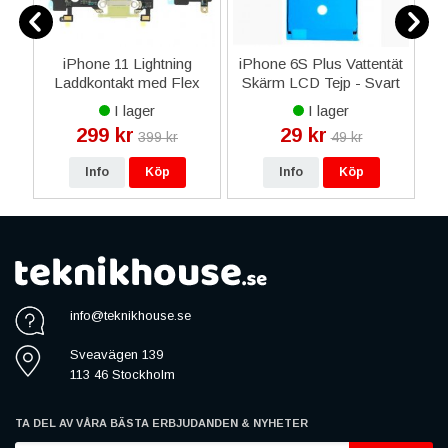
iPhone 11 Lightning
iPhone 6S Plus Vattentät
iP
ium
Laddkontakt med Flex
Skärm LCD Tejp - Svart
Reservdel - Gul
I lager
I lager
299 kr
29 kr
399 kr
49 kr
Info
Köp
Info
Köp
info@teknikhouse.se
Sveavägen 139
113 46 Stockholm
TA DEL AV VÅRA BÄSTA ERBJUDANDEN & NYHETER