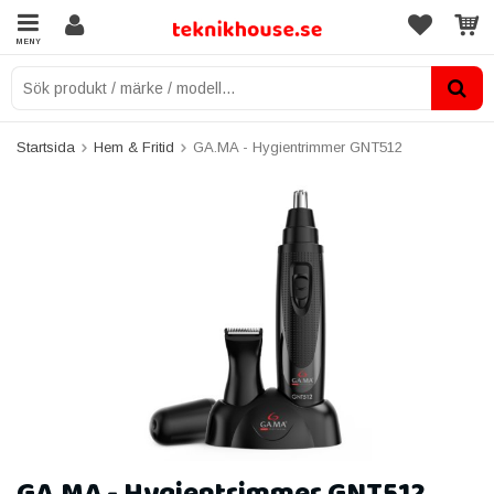
MENY
Startsida
Hem & Fritid
GA.MA - Hygientrimmer GNT512