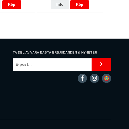
Köp
Info
Köp
In
TA DEL AV VÅRA BÄSTA ERBJUDANDEN & NYHETER