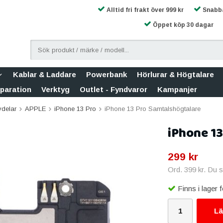
Alltid fri frakt över 999 kr
Snabba
Öppet köp 30 dagar
Kablar & Laddare
Powerbank
Hörlurar & Högtalare
eparation
Verktyg
Outlet - Fyndvaror
Kampanjer
vdelar
APPLE
iPhone 13 Pro
iPhone 13 Pro Samtalshögtalare
iPhone 13
299 kr
Ord.
399 kr
. Du 
Finns i lager
Lä