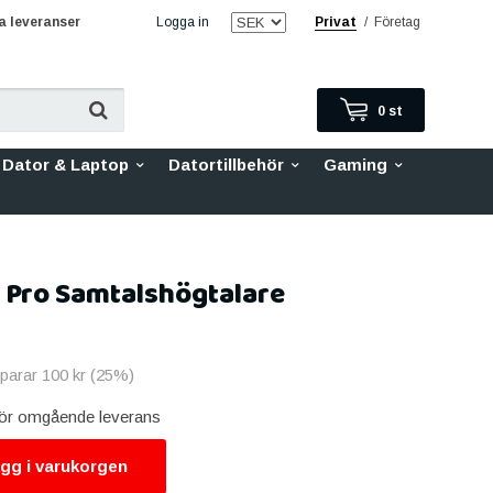
 leveranser
Logga in
Privat
/
Företag
0
st
Dator & Laptop
Datortillbehör
Gaming
 Pro Samtalshögtalare
sparar
100 kr
(
25
%)
 för omgående leverans
gg i varukorgen