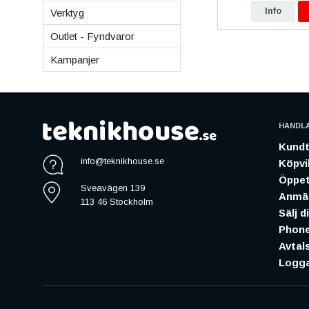
p
Info
Köp
Info
Verktyg
Outlet - Fyndvaror
Kampanjer
HANDL
Kundt
info@teknikhouse.se
Köpvil
Öppet
Sveavägen 139
Anmäl
113 46 Stockholm
Sälj d
Phone
Avtal
Logga