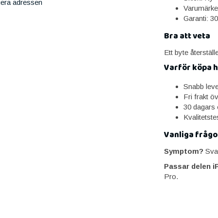
iera adressen
Varumärke
Garanti: 3
Bra att veta
Ett byte återställ
Varför köpa 
Snabb lev
Fri frakt ö
30 dagars 
Kvalitetst
Vanliga frågo
Symptom?
Svag
Passar delen i
Pro.