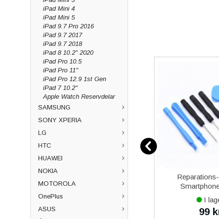
iPad Mini 4
iPad Mini 5
iPad 9.7 Pro 2016
iPad 9.7 2017
iPad 9.7 2018
iPad 8 10.2" 2020
iPad Pro 10.5
iPad Pro 11"
iPad Pro 12.9 1st Gen
iPad 7 10.2"
Apple Watch Reservdelar
SAMSUNG
SONY XPERIA
LG
HTC
HUAWEI
NOKIA
over 5
iPhone 13 mini iPhone 13 Pro
Reparations
MOTOROLA
al
Max iPhone 14 Plus iPhone
Smartphone 
14 Pro Max iPhone 15 Plus
OnePlus
I lager
I lag
iPhone 15 Pro Max Baseus
ASUS
649 kr
99 k
kr
699 kr
Magnetisk Mobilhållare