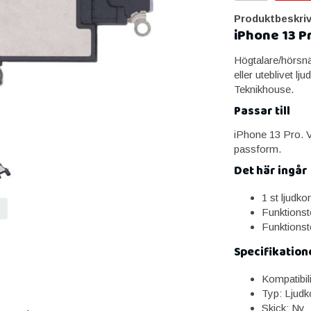
Produktbeskriv
iPhone 13 P
Högtalare/hörsnäc
eller uteblivet l
Teknikhouse.
Passar till
iPhone 13 Pro. Vä
passform.
Det här ingår
1 st ljudk
Funktionst
Funktionst
Specifikation
Kompatibil
Typ: Ljudk
Skick: Ny