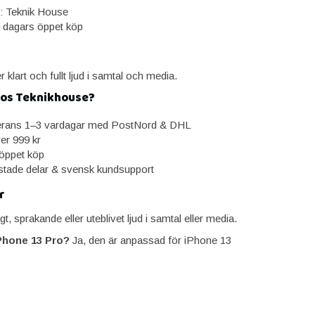
: Teknik House
0 dagars öppet köp
er klart och fullt ljud i samtal och media.
hos Teknikhouse?
erans 1–3 vardagar med PostNord & DHL
ver 999 kr
öppet köp
estade delar & svensk kundsupport
r
t, sprakande eller uteblivet ljud i samtal eller media.
Phone 13 Pro?
Ja, den är anpassad för iPhone 13