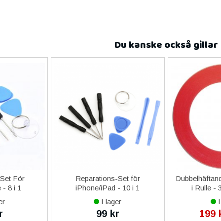
Du kanske också gillar
-Set För
Reparations-Set för
Dubbelhäftand
- 8 i 1
iPhone/iPad - 10 i 1
i Rulle -
er
I lager
I
r
99 kr
199 