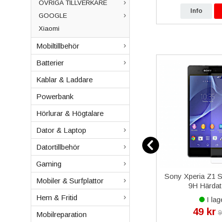
ÖVRIGA TILLVERKARE
p
Info
Köp
Info
GOOGLE
Xiaomi
Mobiltillbehör
Batterier
Kablar & Laddare
Powerbank
Hörlurar & Högtalare
Dator & Laptop
Datortillbehör
Gaming
 Baksida
iPhone 6S Plus Batteri i
Sony Xperia Z1 
Mobiler & Surfplattor
- Svart
Högsta Kvalitet
9H Härdat
Hem & Fritid
I lager
I lag
125 kr
49 kr
r
299 kr
9
Mobilreparation