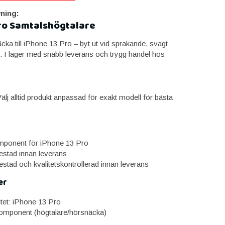
ning:
ro Samtalshögtalare
ka till iPhone 13 Pro – byt ut vid sprakande, svagt
jud. I lager med snabb leverans och trygg handel hos
lj alltid produkt anpassad för exakt modell för bästa
omponent för iPhone 13 Pro
estad innan leverans
estad och kvalitetskontrollerad innan leverans
er
itet: iPhone 13 Pro
omponent (högtalare/hörsnäcka)