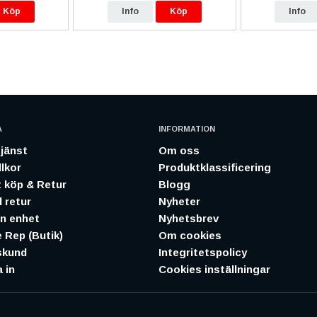
Köp
Info
Köp
Info
A
INFORMATION
jänst
Om oss
lkor
Produktklassificering
 köp & Retur
Blogg
 retur
Nyheter
in enhet
Nyhetsbrev
 Rep (Butik)
Om cookies
skund
Integritetspolicy
 in
Cookies inställningar