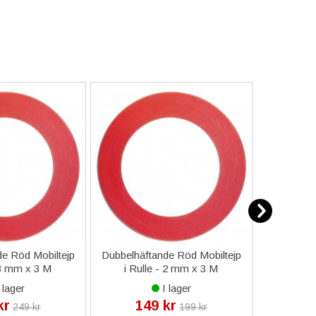
e Röd Mobiltejp
Dubbelhäftande Röd Mobiltejp
ESD-Armb
 3 mm x 3 M
i Rulle - 2 mm x 3 M
a
 lager
I lager
kr
149 kr
9
249 kr
199 kr