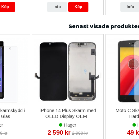
Köp
Info
Köp
Info
Senast visade produkte
Skärmskydd i
iPhone 14 Plus Skärm med
Moto C Skä
 Glas
OLED Display OEM -
Härd
Originalkvalitet
er
I lager
I
2 590 kr
49 k
9 kr
2 990 kr