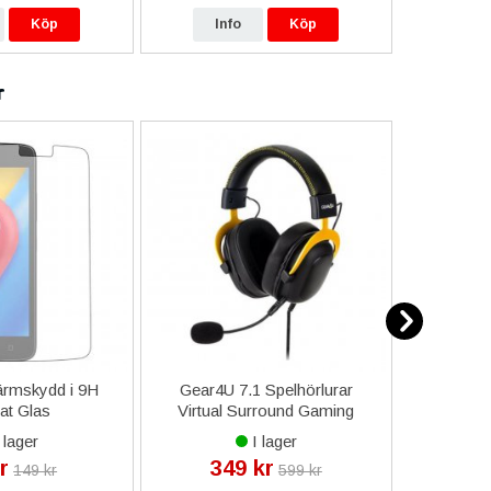
Köp
Info
Köp
In
r
rmskydd i 9H
Gear4U 7.1 Spelhörlurar
Sony Xpe
at Glas
Virtual Surround Gaming
T
Headset - Komfort och
 lager
I lager
Ergonomi
r
349 kr
11
149 kr
599 kr