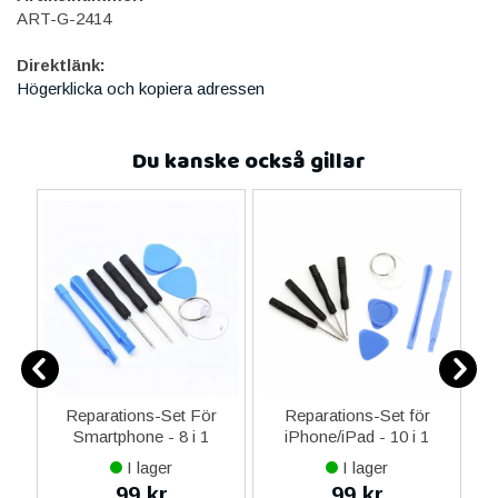
ART-G-2414
Direktlänk:
Högerklicka och kopiera adressen
Du kanske också gillar
er
Reparations-Set För
Reparations-Set för
Smartphone - 8 i 1
iPhone/iPad - 10 i 1
M
I lager
I lager
99 kr
99 kr