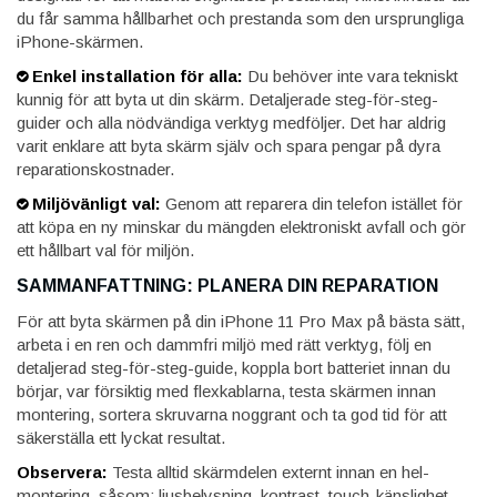
du får samma hållbarhet och prestanda som den ursprungliga
iPhone-skärmen.
Enkel installation för alla:
Du behöver inte vara tekniskt
kunnig för att byta ut din skärm. Detaljerade steg-för-steg-
guider och alla nödvändiga verktyg medföljer. Det har aldrig
varit enklare att byta skärm själv och spara pengar på dyra
reparationskostnader.
Miljövänligt val:
Genom att reparera din telefon istället för
att köpa en ny minskar du mängden elektroniskt avfall och gör
ett hållbart val för miljön.
SAMMANFATTNING: PLANERA DIN REPARATION
För att byta skärmen på din iPhone 11 Pro Max på bästa sätt,
arbeta i en ren och dammfri miljö med rätt verktyg, följ en
detaljerad steg-för-steg-guide, koppla bort batteriet innan du
börjar, var försiktig med flexkablarna, testa skärmen innan
montering, sortera skruvarna noggrant och ta god tid för att
säkerställa ett lyckat resultat.
Observera:
Testa alltid skärmdelen externt innan en hel-
montering, såsom: ljusbelysning, kontrast, touch-känslighet