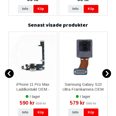
Info
Köp
Info
Köp
Senast visade produkter
iPhone 11 Pro Max
Samsung Galaxy S23
d
d
Laddkontakt OEM -
Ultra Framkamera OEM
Silver
B
I lager
I lager
590 kr
579 kr
659 kr
590 kr
Info
Köp
Info
Köp