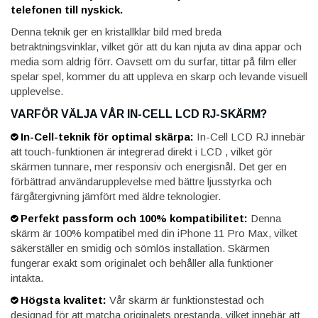
telefonen till nyskick.
Denna teknik ger en kristallklar bild med breda
betraktningsvinklar, vilket gör att du kan njuta av dina appar och
media som aldrig förr. Oavsett om du surfar, tittar på film eller
spelar spel, kommer du att uppleva en skarp och levande visuell
upplevelse.
VARFÖR VÄLJA VÅR IN-CELL LCD RJ-SKÄRM?
In-Cell-teknik för optimal skärpa:
In-Cell LCD RJ innebär
att touch-funktionen är integrerad direkt i LCD , vilket gör
skärmen tunnare, mer responsiv och energisnål. Det ger en
förbättrad användarupplevelse med bättre ljusstyrka och
färgåtergivning jämfört med äldre teknologier.
Perfekt passform och 100% kompatibilitet:
Denna
skärm är 100% kompatibel med din iPhone 11 Pro Max, vilket
säkerställer en smidig och sömlös installation. Skärmen
fungerar exakt som originalet och behåller alla funktioner
intakta.
Högsta kvalitet:
Vår skärm är funktionstestad och
designad för att matcha originalets prestanda, vilket innebär att