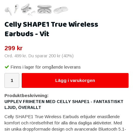
Celly SHAPE1 True Wireless
Earbuds - Vit
299 kr
Ord.
499 kr
. Du sparar
200 kr
(
40
%)
Finns i lager för omgående leverans
Lägg i varukorgen
Produktbeskrivning:
UPPLEV FRIHETEN MED CELLY SHAPE1 - FANTASTISKT
LJUD, ÖVERALLT
Celly SHAPE1 True Wireless Earbuds erbjuder enastående
komfort och rörelsefrihet för alla dina dagliga aktiviteter. Med
sin unika droppformade design och avancerade Bluetooth 5.1-