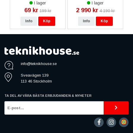
Cover - Svart
Display Glas -
I lager
I lager
Livstidsgaranti
69 kr
2 990 kr
199 kr
4 190 kr
Info
Köp
Info
Köp
info@teknikhouse.se
Sveavägen 139
113 46 Stockholm
TA DEL AV VÅRA BÄSTA ERBJUDANDEN & NYHETER