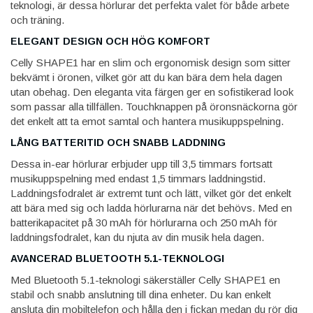
teknologi, är dessa hörlurar det perfekta valet för både arbete
och träning.
ELEGANT DESIGN OCH HÖG KOMFORT
Celly SHAPE1 har en slim och ergonomisk design som sitter
bekvämt i öronen, vilket gör att du kan bära dem hela dagen
utan obehag. Den eleganta vita färgen ger en sofistikerad look
som passar alla tillfällen. Touchknappen på öronsnäckorna gör
det enkelt att ta emot samtal och hantera musikuppspelning.
LÅNG BATTERITID OCH SNABB LADDNING
Dessa in-ear hörlurar erbjuder upp till 3,5 timmars fortsatt
musikuppspelning med endast 1,5 timmars laddningstid.
Laddningsfodralet är extremt tunt och lätt, vilket gör det enkelt
att bära med sig och ladda hörlurarna när det behövs. Med en
batterikapacitet på 30 mAh för hörlurarna och 250 mAh för
laddningsfodralet, kan du njuta av din musik hela dagen.
AVANCERAD BLUETOOTH 5.1-TEKNOLOGI
Med Bluetooth 5.1-teknologi säkerställer Celly SHAPE1 en
stabil och snabb anslutning till dina enheter. Du kan enkelt
ansluta din mobiltelefon och hålla den i fickan medan du rör dig