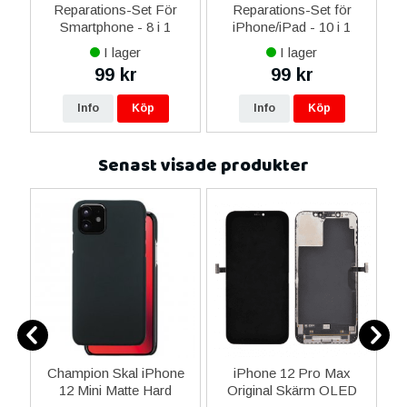
er
Reparations-Set För
Reparations-Set för
Smartphone - 8 i 1
iPhone/iPad - 10 i 1
M
I lager
I lager
99 kr
99 kr
Info
Köp
Info
Köp
Senast visade produkter
Champion Skal iPhone
iPhone 12 Pro Max
Ö
afe
12 Mini Matte Hard
Original Skärm OLED